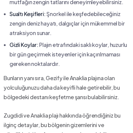
‌mutfağın zengin tatlarını deneyimleyebilirsiniz.
Sualtı Keşifleri:
Şnorkel ile keşfedebileceğiniz
zengin deniz hayatı, dalgıçlar için mükemmel bir
atraksiyon sunar.
Gizli Koylar:
Plajın etrafındaki‍ saklı koylar, huzurlu
bir ‌gün ‍geçirmek isteyenler için kaçırılmaması
⁤gereken ⁢noktalardır.
Bunların yanı sıra, Gezify ⁤ile Anaklia⁤ plajına ‍olan‍
yolculuğunuzu daha da ⁢keyifli hale getirebilir, bu
bölgedeki destanı keşfetme şansı bulabilirsiniz.
Zugdidi ve Anaklia plajı hakkında öğrendiğiniz ‍bu
ilginç detaylar, bu bölgenin gizemlerini ve