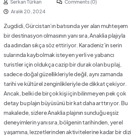
Serkan Türkan
Comments (0)
Aralık 20, 2024
Zugdidi, Gürcistan’ın batısında yer alan muhteşem
bir destinasyon ⁢olmasının yanı sıra, Anaklia plajıyla
da adından sıkça söz ettiriyor.‍ Karadeniz’in serin
sularında kaybolmak isteyen yerli ‌ve yabancı⁢
turistler için oldukça cazip bir durak olan bu⁤ plaj,
sadece doğal güzellikleriyle değil, aynı⁤ zamanda
tarihi ve⁣ kültürel zenginlikleriyle ⁢de dikkat çekiyor.
Ancak, belki⁤ de birçok kişi için bilinmeyen⁢ pek çok
detay bu plajın büyüsünü‍ bir kat daha arttırıyor. Bu
makalede, ‌sizlere Anaklia plajının sunduğu ⁤eşsiz
deneyimlerin yanı sıra,⁤ bölgenin⁤ tarihinden, yerel
yaşamına, lezzetlerinden aktivitelerine kadar bir dizi