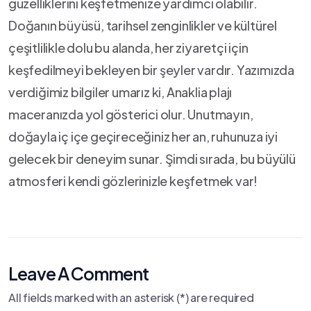
⁢güzelliklerini keşfetmenize yardımcı⁣ olabilir.
Doğanın⁣ büyüsü, ‍tarihsel zenginlikler ve ‍kültürel
çeşitlilikle dolu bu alanda, her ziyaretçi için
keşfedilmeyi bekleyen bir şeyler ‍vardır. Yazımızda⁢
verdiğimiz bilgiler umarız ki, Anaklia plajı
maceranızda yol ⁣gösterici olur. Unutmayın,
doğayla iç içe geçireceğiniz her an,⁤ ruhunuza iyi
gelecek bir deneyim sunar. Şimdi ⁣sırada, bu büyülü
⁢atmosferi kendi​ gözlerinizle keşfetmek var!
Leave A Comment
All fields marked with an asterisk (*) are required