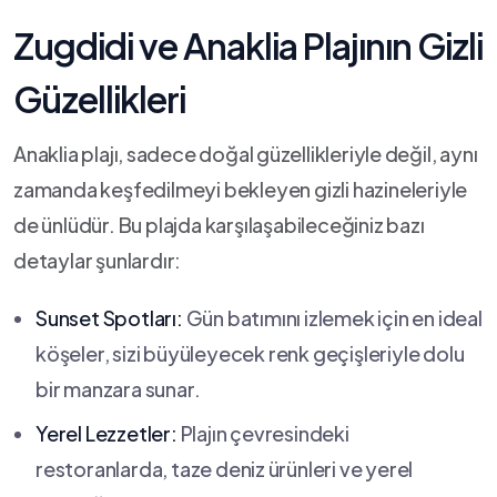
Zugdidi ve Anaklia Plajının Gizli
Güzellikleri
Anaklia plajı,⁣ sadece doğal ⁢güzellikleriyle ⁢değil, aynı
zamanda keşfedilmeyi bekleyen gizli hazineleriyle
de ünlüdür. Bu plajda karşılaşabileceğiniz ⁤bazı
detaylar şunlardır:
Sunset Spotları:
Gün batımını izlemek için en ideal
köşeler, sizi büyüleyecek renk geçişleriyle dolu
bir manzara sunar.
Yerel Lezzetler:
Plajın çevresindeki
restoranlarda, taze deniz⁣ ürünleri ve yerel