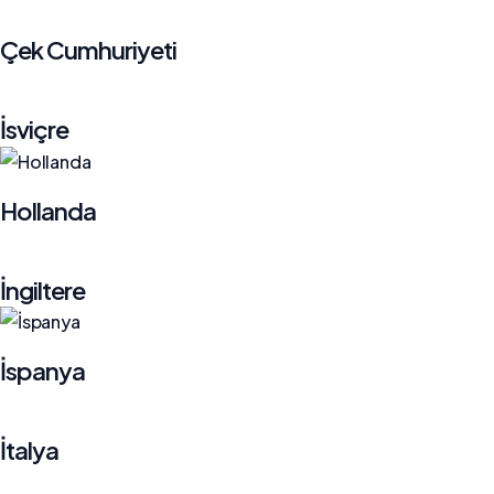
Çek Cumhuriyeti
İsviçre
Hollanda
İngiltere
İspanya
İtalya