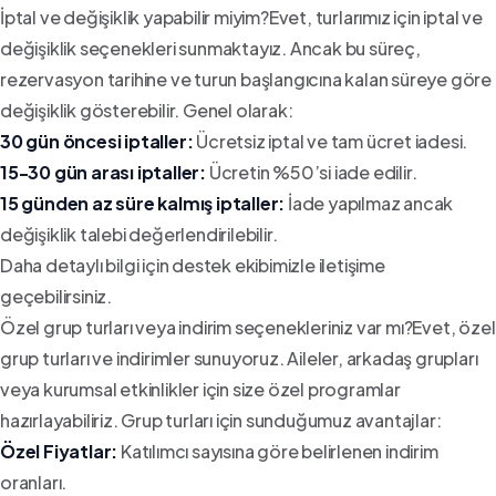
İptal ve değişiklik yapabilir miyim?Evet, turlarımız için iptal ve
değişiklik seçenekleri sunmaktayız. Ancak bu süreç,
rezervasyon tarihine ve turun başlangıcına kalan süreye göre
değişiklik gösterebilir. Genel olarak:
30 gün öncesi iptaller:
Ücretsiz iptal ve tam ücret iadesi.
15-30 gün arası iptaller:
Ücretin %50’si iade edilir.
15 günden az süre kalmış iptaller:
İade yapılmaz ancak
değişiklik talebi değerlendirilebilir.
Daha detaylı bilgi için destek ekibimizle iletişime
geçebilirsiniz.
Özel grup turları veya indirim seçenekleriniz var mı?Evet, özel
grup turları ve indirimler sunuyoruz. Aileler, arkadaş grupları
veya kurumsal etkinlikler için size özel programlar
hazırlayabiliriz. Grup turları için sunduğumuz avantajlar:
Özel Fiyatlar:
Katılımcı sayısına göre belirlenen indirim
oranları.