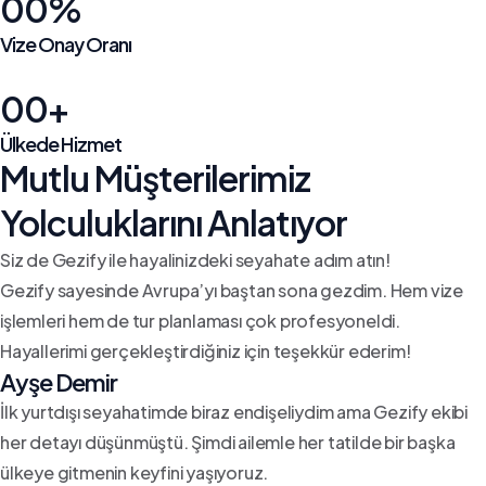
00%
Vize Onay Oranı
00+
Ülkede Hizmet
Mutlu Müşterilerimiz
Yolculuklarını Anlatıyor
Siz de Gezify ile hayalinizdeki seyahate adım atın!
Gezify sayesinde Avrupa’yı baştan sona gezdim. Hem vize
işlemleri hem de tur planlaması çok profesyoneldi.
Hayallerimi gerçekleştirdiğiniz için teşekkür ederim!
Ayşe Demir
İlk yurtdışı seyahatimde biraz endişeliydim ama Gezify ekibi
her detayı düşünmüştü. Şimdi ailemle her tatilde bir başka
ülkeye gitmenin keyfini yaşıyoruz.