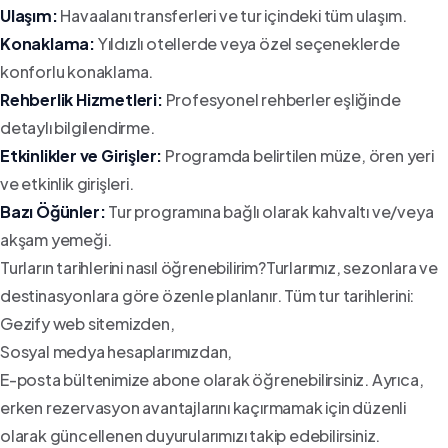
Ulaşım:
Havaalanı transferleri ve tur içindeki tüm ulaşım.
Konaklama:
Yıldızlı otellerde veya özel seçeneklerde
konforlu konaklama.
Rehberlik Hizmetleri:
Profesyonel rehberler eşliğinde
detaylı bilgilendirme.
Etkinlikler ve Girişler:
Programda belirtilen müze, ören yeri
ve etkinlik girişleri.
Bazı Öğünler:
Tur programına bağlı olarak kahvaltı ve/veya
akşam yemeği.
Turların tarihlerini nasıl öğrenebilirim?Turlarımız, sezonlara ve
destinasyonlara göre özenle planlanır. Tüm tur tarihlerini:
Gezify web sitemizden,
Sosyal medya hesaplarımızdan,
E-posta bültenimize abone olarak öğrenebilirsiniz. Ayrıca,
erken rezervasyon avantajlarını kaçırmamak için düzenli
olarak güncellenen duyurularımızı takip edebilirsiniz.