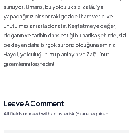
sunuyor. ‍Umarız, bu yolculuk sizi Zalău’ya
yapacağınız bir sonraki gezide⁣ ilham verici​ ve
unutulmaz anılarla donatır. Keşfetmeye​ değer,
doğanın ve⁤ tarihin dans ettiği ⁣bu‌ harika şehirde, sizi
bekleyen⁢ daha birçok sürpriz‌ olduğuna eminiz.
Haydi, yolculuğunuzu planlayın ve ⁤Zalău’nun
gizemlerini keşfedin!
Leave A Comment
All fields marked with an asterisk (*) are required