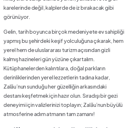
karelerinde ​değil, kalplerde‍ de iz bırakacak​ gibi
⁢görünüyor.
Gelin, tarih ⁣boyunca birçok medeniyete ‍ev‌ sahipliği
yapmış bu şehirdeki keşif yolculuğuna çıkarak, hem
yerel hem de uluslararası turizm‌ açısından gizli
kalmış⁣ hazineleri gün yüzüne çıkartalım.
Kütüphanelerden ⁢kalıntılara, doğal ⁣parkların
derinliklerinden yerel lezzetlerin tadına kadar,
Zalău’nun ‍sunduğu her güzelliğin ⁢arkasındaki
‍destanı keşfetmek için hazır olun. Sıradışı bir⁢ gezi
deneyimi için valizlerinizi toplayın; Zalău’nun büyülü
atmosferine adım⁤ atmanın tam zamanı!