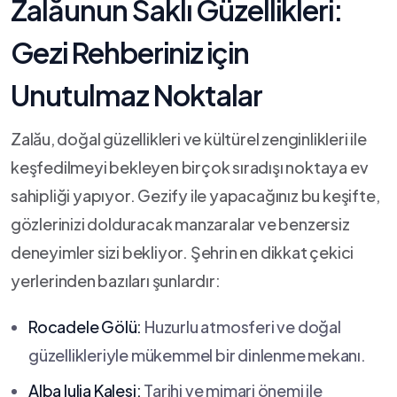
Zalăunun Saklı Güzellikleri:
Gezi Rehberiniz⁢ için
Unutulmaz Noktalar
Zalău, ⁤doğal ​güzellikleri ve kültürel zenginlikleri ile
keşfedilmeyi bekleyen birçok sıradışı noktaya ev
sahipliği yapıyor. Gezify ile ‍yapacağınız bu keşifte,
⁤gözlerinizi dolduracak manzaralar ve benzersiz
deneyimler sizi bekliyor. Şehrin en dikkat çekici
yerlerinden ⁤bazıları şunlardır:
Rocadele Gölü:
Huzurlu atmosferi ve doğal​
güzellikleriyle mükemmel bir dinlenme ⁢mekanı.
Alba Iulia Kalesi:
Tarihi ve mimari ⁤önemi ile