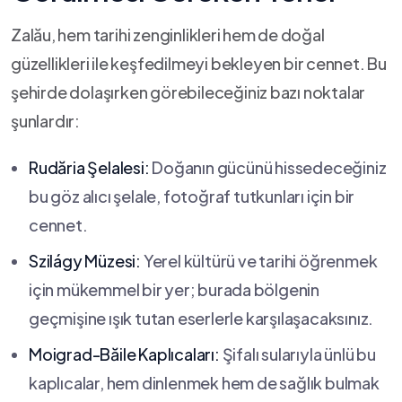
Zalău, ⁤hem ​tarihi zenginlikleri ⁤hem ⁣de doğal​
güzellikleri⁣ ile keşfedilmeyi bekleyen bir⁢ cennet. Bu
şehirde dolaşırken görebileceğiniz ⁣bazı noktalar
şunlardır:
Rudăria Şelalesi:
⁣Doğanın gücünü hissedeceğiniz
bu göz alıcı‌ şelale,​ fotoğraf‍ tutkunları için bir
cennet.
Szilágy Müzesi:
Yerel kültürü ve tarihi öğrenmek ​
için ​mükemmel bir ​yer; ⁢burada ⁣bölgenin
geçmişine ışık tutan eserlerle karşılaşacaksınız.
Moigrad-Băile Kaplıcaları:
Şifalı sularıyla ünlü‌ bu
kaplıcalar, hem dinlenmek hem de sağlık bulmak‍