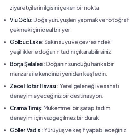
ziyaretçilerin ilgisini çeken bir nokta.
Viu Gölü:
Doğa yürüyüşleri yapmak ve ⁣fotoğraf
çekmek ⁢için ideal bir yer.
Gölbuc Lake:
Sakin suyu ​ve çevresindeki
yeşilliklerle doğanın tadını çıkarabilirsiniz.
Boița Şelalesi:
Doğanın sunduğu harika bir
manzara ile ‍kendinizi yeniden keşfedin.
Zece Hotar Havası:
⁣ Yerel geleneği ve sanatı
deneyimleyeceğiniz bir destinasyon.
Crama Timiș:
Mükemmel bir şarap tadım
deneyimi⁤ için vazgeçilmez bir durak.
Göller Vadisi:
Yürüyüş ve keşif yapabileceğiniz