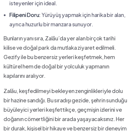
isteyenler için ideal.
Filipeni Doru:
Yürüyüş⁤ yapmak için harika bir alan,
ayrıca huzurlu ‍bir manzara sunuyor.
Bunların yanı sıra, Zalău’da yer alan birçok tarihi
kilise ve doğal ⁢park da mutlaka ziyaret edilmeli.
Gezify ⁣ile bu benzersiz yerleri keşfetmek, hem
kültürel hem de doğal bir yolculuk yapmanın‌
kapılarını aralıyor.
Zalău, keşfedilmeyi bekleyen zenginlikleriyle dolu
bir hazine sandığı. ⁤Bu sıradışı gezide, şehrin sunduğu⁤
büyüleyici yerleri keşfettikçe, geçmişin izlerini⁢ ve
‌doğanın ⁣cömertliğini bir arada yaşayacaksınız. Her
bir ⁤durak, kişisel bir hikaye ⁢ve benzersiz bir deneyim