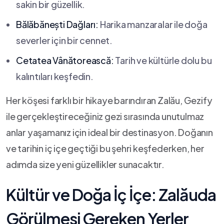
sakin ‍bir güzellik.
Bălăbănești Dağları:
‌Harika manzaralar ile doğa
severler için bir cennet.
Cetatea ⁤Vânătorească:
Tarih ve kültürle dolu bu
kalıntıları keşfedin.
Her köşesi farklı bir‌ hikaye barındıran​ Zalău, Gezify
ile gerçekleştireceğiniz gezi sırasında unutulmaz
anlar yaşamanız için ideal‌ bir destinasyon. Doğanın
‍ve tarihin iç içe geçtiği bu şehri keşfederken, her
adımda size ⁢yeni güzellikler sunacaktır.
Kültür ve Doğa İç İçe: Zalăuda
Görülmesi Gereken Yerler