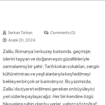
Serkan Türkan
Comments (0)
Aralık 20, 2024
Zalău, Romanya’nın kuzey ‌batısında, geçmişin
izlerini taşıyan ve doğanın‍ eşsiz güzellikleriyle‌
sarmalanmış bir şehir. Tarih kokan sokakları, zengin
kültürel mirası ve yeşil alanlarıyla⁤ keşfedilmeyi
bekleyen birçok sır barındırıyor. ⁢Bu yazımızda,
Zalău’da ⁣ziyaret edilmesi gereken on büyüleyici
yeri sizlerle paylaşacağız. Her biri⁤ kendine özgü
hikayelere sahip olan⁣ bu yerler, yalnızca‌ fotoğraf