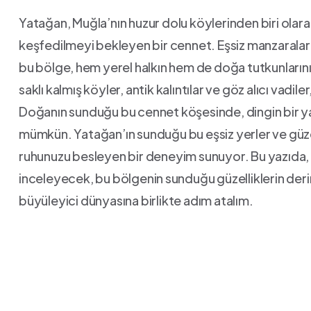
Yatağan, Muğla’nın huzur dolu ‍köylerinden biri olarak, 
keşfedilmeyi ⁢bekleyen bir cennet. Eşsiz manzaralar
bu bölge,⁣ hem yerel halkın hem de doğa tutkunların
saklı kalmış köyler, antik kalıntılar ve göz alıcı vadi
Doğanın sunduğu bu cennet köşesinde, dingin bir yaşa
mümkün. Yatağan’ın sunduğu bu eşsiz yerler ve güzel
ruhunuzu besleyen bir deneyim sunuyor. Bu yazıda, 
inceleyecek, bu bölgenin ⁢sunduğu güzelliklerin derin
büyüleyici dünyasına birlikte adım atalım.