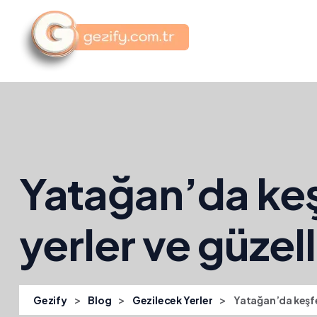
Yatağan’da keş
yerler ve güzell
>
>
>
Gezify
Blog
Gezilecek Yerler
Yatağan’da keşfed