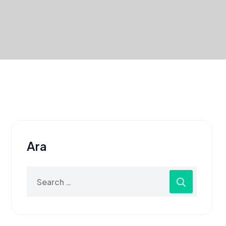
Ara
Search
for: