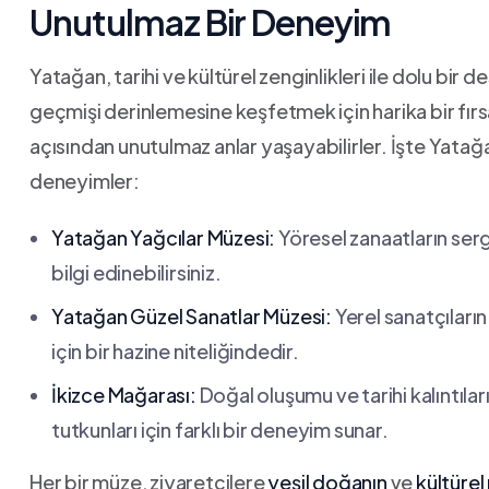
Unutulmaz Bir Deneyim
Yatağan, tarihi ve kültürel zenginlikleri ‍ile dolu bi
geçmişi derinlemesine keşfetmek⁤ için harika bir fırs
açısından‍ unutulmaz anlar yaşayabilirler. İşte Yata
deneyimler:
Yatağan Yağcılar Müzesi:
Yöresel zanaatların ser
bilgi edinebilirsiniz.
Yatağan Güzel Sanatlar Müzesi:
Yerel sanatçıların
için bir hazine niteliğindedir.
İkizce Mağarası:
Doğal oluşumu ve tarihi ​kalıntıla
tutkunları için farklı⁣ bir deneyim sunar.
Her bir​ müze, ziyaretçilere
yeşil doğanın
ve
kültürel