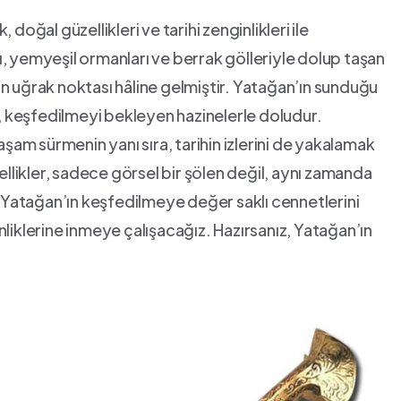
doğal güzellikleri ve tarihi zenginlikleri ile
ı, yemyeşil ormanları ve berrak gölleriyle dolup taşan
ın uğrak noktası hâline gelmiştir. Yatağan’ın sunduğu
ler, ⁢keşfedilmeyi bekleyen hazinelerle doludur.
m sürmenin yanı sıra, tarihin izlerini ​de yakalamak
likler, sadece görsel bir şölen değil, aynı zamanda
Yatağan’ın keşfedilmeye değer‌ saklı cennetlerini
liklerine inmeye çalışacağız. Hazırsanız, Yatağan’ın ​