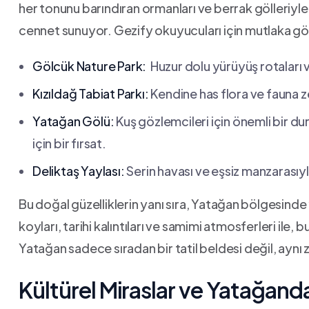
her tonunu barındıran ormanları ve berrak gölleriyle
cennet sunuyor. Gezify​ okuyucuları için mutlaka gö
Gölcük Nature Park:
‍ Huzur dolu ​yürüyüş​ rotaları v
Kızıldağ ‌Tabiat Parkı:
Kendine has⁤ flora ve fauna z
Yatağan Gölü:
Kuş gözlemcileri için önemli bir du
için bir fırsat.
Deliktaş Yaylası:
Serin havası ve eşsiz manzarasıyl
Bu doğal güzelliklerin yanı sıra, Yatağan⁢ bölgesinde 
koyları, tarihi kalıntıları ve samimi atmosferleri ile,
Yatağan sadece ‌sıradan bir tatil beldesi değil, ayn
Kültürel Miraslar ve Yatağanda