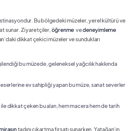
r destinasyondur. Bu‍ bölgedeki müzeler, yerel kültürü ve
at sunar. Ziyaretçiler,
öğrenme
‍ ve
deneyimleme
ğan’daki dikkat çekici müzeler ve sundukları
gilendiği bu müzede, geleneksel yağcılık hakkında
 eserlerine ev sahipliği⁤ yapan bu ​müze,⁣ sanat severler
rı ile dikkat çeken bu alan, hem macera hem de tarih
 mirasın
tadını ​çıkartma fırsatı sunarken, Yatağan’ın