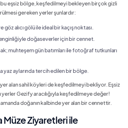
 bu eşsiz bölge, keşfedilmeyi bekleyen birçok ‍gizli
rülmesi gereken yerler şunlardır:
e göz⁤ alıcı gölü ile ideal bir kaçış noktası.
enginliğiyle doğaseverler ​için bir cennet.
rak; muhteşem gün batımları ile fotoğraf tutkunları
a yaz aylarında tercih edilen bir bölge.
yer alan sahil köyleri de keşfedilmeyi bekliyor. Eşsiz
 bu yerler Gezify aracılığıyla⁤ keşfedilmeye değer!
ı zamanda doğanın kalbinde yer alan bir cennettir.
 Müze Ziyaretleri ile