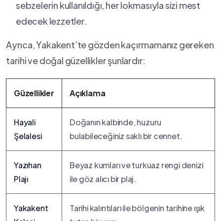
sebzelerin​ kullanıldığı, her ⁣lokmasıyla sizi mest
edecek​ lezzetler.
Ayrıca, Yakakent’te ⁣gözden kaçırmamanız gereken
tarihi ⁤ve doğal güzellikler şunlardır:
Güzellikler
Açıklama
Hayali
Doğanın ‌kalbinde, huzuru
Şelalesi
bulabileceğiniz saklı bir cennet.
Yazıhan
Beyaz‌ kumları ve⁢ turkuaz rengi ​denizi
Plajı
⁣ile ⁤göz alıcı bir ‌plaj.
Yakakent
Tarihi kalıntıları ile​ bölgenin tarihine ışık