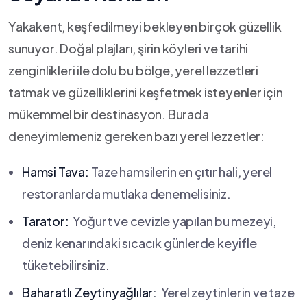
Yakakent, ⁤keşfedilmeyi bekleyen birçok‌ güzellik
sunuyor. Doğal‍ plajları, şirin⁢ köyleri‌ ve tarihi
zenginlikleri ile‍ dolu bu bölge, ‌yerel ⁢lezzetleri‍
tatmak ve güzelliklerini ⁣keşfetmek isteyenler⁣ için
mükemmel bir ‌destinasyon. ‌Burada⁤
deneyimlemeniz gereken⁤ bazı yerel lezzetler:
Hamsi Tava:
Taze ⁤hamsilerin en ‍çıtır hali, yerel
restoranlarda mutlaka denemelisiniz.
Tarator:
⁤ Yoğurt ve⁤ cevizle ⁣yapılan bu⁢ mezeyi,
deniz kenarındaki sıcacık günlerde keyifle
tüketebilirsiniz.
Baharatlı‍ Zeytinyağlılar:
‍ Yerel ‌zeytinlerin ve taze⁣