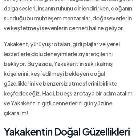
dalga ⁣sesleri, insanın ruhunu dinlendirirken,⁢ doğanın
sunduğu bu ‌muhteşem⁣ manzaralar, doğaseverlerin
ve ‌keşfetmeyi sevenlerin cenneti haline⁣ geliyor.
Yakakent, ⁢yürüyüş rotaları, gizli ‍plajlar ve yerel
⁢lezzetlerle dolu deneyimlerle ziyaretçilerini​
bekliyor. ⁣Bu yazıda, ⁢Yakakent’in saklı kalmış
köşelerini, ⁤keşfedilmeyi‌ bekleyen doğal
güzelliklerini ve‍ benzersiz atmosferini birlikte
keşfedeceğiz. Hadi, bu eşsiz ⁢rotaya ​bir adım⁣ atalım
⁣ve Yakakent’in‌ gizli cennetlerini gün yüzüne
⁢çıkaralım!
Yakakentin‌ Doğal Güzellikleri