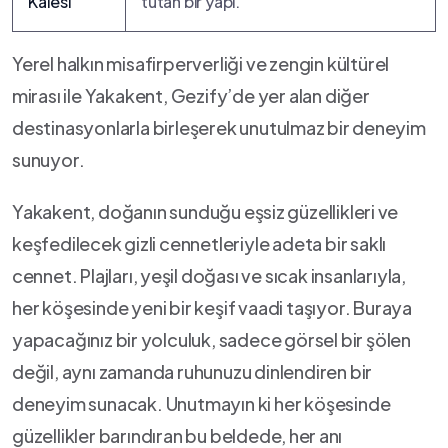
‌Kalesi
tutan bir yapı.
Yerel halkın misafirperverliği ‌ve‍ zengin kültürel
⁢mirası ile Yakakent, Gezify’de yer alan‍ diğer
‍destinasyonlarla birleşerek ​unutulmaz⁢ bir ⁢deneyim ​
sunuyor.
Yakakent, doğanın sunduğu eşsiz ⁣güzellikleri ⁤ve
keşfedilecek ⁤gizli cennetleriyle adeta​ bir saklı
⁢cennet. Plajları, ⁤yeşil doğası ve​ sıcak ‌insanlarıyla,
her köşesinde yeni bir ‍keşif vaadi taşıyor. Buraya
yapacağınız bir ⁤yolculuk,‍ sadece görsel bir şölen
değil, aynı zamanda ruhunuzu‍ dinlendiren bir
deneyim‌ sunacak. Unutmayın ki her köşesinde
güzellikler barındıran bu beldede, ⁢her ⁤anı