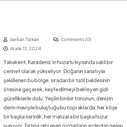
Serkan Türkan
Comments (0)
Aralık 12, 2024
Yakakent, Karadeniz’in ⁣huzurlu kıyısında⁤ saklı bir
cennet olarak⁢ yükseliyor. Doğanın‌ sanatıyla⁤
şekillenen‍ bu ‌bölge, sıradan ⁢bir⁤ tatil beldesinin
ötesine geçerek, keşfedilmeyi ⁢bekleyen gizli
⁤güzelliklerle dolu. Yeşilin ‍binbir tonunun,⁣ denizin
derin ‌maviyle buluştuğu ⁤bu topraklarda, her köşe
bir başka⁣ serinlik, her⁣ manzara bir‍ başka huzur
sunuyor. Fırtına gibi esen rüzgarların ardından gelen⁣