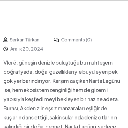
Serkan Türkan
Comments (0)
Aralık 20, 2024
Vlorë, ​güneşin⁤ denizle buluştuğu bu muhteşem
coğrafyada, doğal güzellikleriyle büyüleyen⁤ pek
çok yer barındırıyor. Karşımıza çıkan ‍Narta Lagünü⁤
ise, ‍hem ‍ekosistem‌ zenginliği hem de ⁣gizemli
‍yapısıyla keşfedilmeyi bekleyen bir hazine adeta.
Burası, ‌Akdeniz’in eşsiz manzaraları‌ eşliğinde
kuşların ​dans ettiği, ⁢sakin sularında deniz otlarının
salındığı bir⁢ doğal cennet. Narta Lagünü, sadece