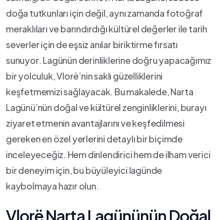
doğa tutkunları için değil, aynı zamanda fotoğraf
meraklıları ve barındırdığı kültürel değerler ile tarih
severler ⁢için ⁣de eşsiz anılar biriktirme fırsatı⁤
sunuyor. Lagünün derinliklerine doğru​ yapacağımız
bir yolculuk, Vlorë’nin saklı güzelliklerini
keşfetmemizi sağlayacak. Bu makalede, Narta
Lagünü’nün‌ doğal ve ⁢kültürel‍ zenginliklerini, burayı
ziyaret etmenin avantajlarını ve keşfedilmesi
gereken en özel yerlerini detaylı bir biçimde
⁤inceleyeceğiz.⁢ Hem dinlendirici hem de ilham verici
bir deneyim için, bu büyüleyici lagünde
kaybolmaya‌ hazır olun.
Vlorë Narta ‌Lagününün Doğal