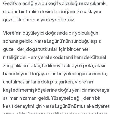
Gezify aracılığıyla bu keşif yolculuğunuza çıkarak,
sıradan bir‍ tatilin⁤ ötesinde, ⁢doğanın ⁤kucaklayıcı
güzelliklerini‍ deneyimleyebilirsiniz.
Vlorë’nin büyüleyici doğasında bir yolculuğun⁢
sonuna⁢ geldik.​ Narta Lagünü’nün sunduğu eşsiz
güzellikler, doğa ‌tutkunları için bir ‌cennet‌
niteliğinde. ⁢Hem ​yerel ekosistemi hem de kültürel ​
zenginlikleri ile keşfedilmeyi bekleyen ​pek⁣ çok sır
barındırıyor.​ Doğaya ⁤olan bu yolculuğun sonunda,
unutulmaz anılarla dolup taşarken, Vlorë’nin
keşfedilmemiş köşelerine doğru ⁣yeni ‍bir maceraya
atılmanın zamanı geldi. ​Yüzeysel​ değil, derin bir
keşif ⁣deneyimi için‌ Narta Lagünü’nü mutlaka ziyaret