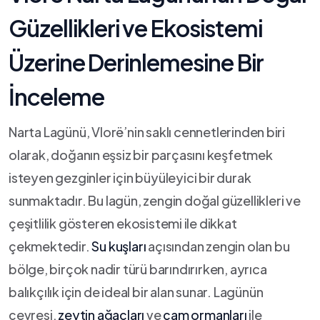
Güzellikleri⁣ ve Ekosistemi
Üzerine⁤ Derinlemesine Bir‍
İnceleme
Narta Lagünü, Vlorë’nin saklı cennetlerinden⁢ biri
olarak, doğanın ⁤eşsiz bir‍ parçasını keşfetmek
isteyen gezginler için büyüleyici bir durak
sunmaktadır. Bu lagün, zengin doğal güzellikleri ve
çeşitlilik gösteren ekosistemi⁢ ile dikkat
çekmektedir.​
Su kuşları
açısından zengin olan bu
bölge, ⁢birçok nadir türü barındırırken, ayrıca
balıkçılık için de ideal bir alan sunar. Lagünün
‌çevresi,
zeytin ağaçları
ve⁤
çam ormanları
ile