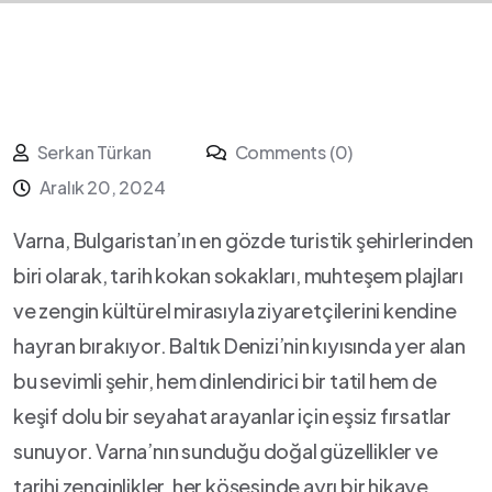
Serkan Türkan
Comments (0)
Aralık 20, 2024
Varna, Bulgaristan’ın ⁢en ‍gözde turistik ‍şehirlerinden‍
biri olarak, tarih⁢ kokan ​sokakları, muhteşem ⁢plajları
ve zengin kültürel mirasıyla ziyaretçilerini kendine
hayran bırakıyor.⁣ Baltık Denizi’nin⁢ kıyısında yer alan
bu sevimli ⁤şehir, hem dinlendirici bir tatil hem⁢ de
keşif dolu⁣ bir seyahat arayanlar için ⁣eşsiz fırsatlar‍
sunuyor. Varna’nın ‌sunduğu doğal güzellikler ve
tarihi zenginlikler, her köşesinde ayrı ‍bir hikaye