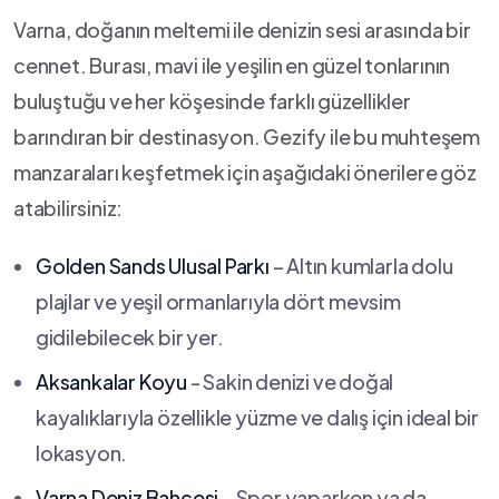
Varna, doğanın meltemi ile ‌denizin sesi arasında bir
cennet. Burası, mavi ‌ile ‍yeşilin en⁢ güzel ⁤tonlarının
buluştuğu ve her ​köşesinde​ farklı ⁤güzellikler
barındıran bir destinasyon. Gezify ile bu ‌muhteşem
⁤manzaraları‍ keşfetmek için aşağıdaki⁢ önerilere göz
atabilirsiniz:
Golden Sands ⁤Ulusal Parkı
– Altın kumlarla dolu
plajlar ve yeşil ormanlarıyla dört mevsim
⁣gidilebilecek bir yer.
Aksankalar Koyu
‍- Sakin denizi ve doğal
kayalıklarıyla ‍özellikle yüzme ⁢ve ‌dalış ‌için​ ideal bir
lokasyon.
Varna Deniz Bahçesi
– Spor yaparken ya da ​