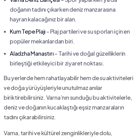
doğanın tadını çıkarken deniz manzarasına
hayran⁣ kalacağınız bir alan.
Kum ‌Tepe Plajı
-‌ Plaj partileri⁣ ve su sporları için en
popüler mekanlardan biri.
Aladzha Manastırı
– Tarihi ve doğal güzelliklerin ​
birleştiği⁤ etkileyici bir ziyaret noktası.
Bu yerlerde hem ⁢rahatlayabilir hem de su ⁢aktiviteleri
ve doğa yürüyüşleriyle ⁢unutulmaz ‌anılar
⁣biriktirebilirsiniz. Varna’nın​ sunduğu bu aktivitelerle,
deniz ve‌ doğanın kucaklaştığı eşsiz manzaraların
tadını çıkarabilirsiniz.
Varna, tarihi ve kültürel ⁢zenginlikleriyle ⁢dolu,