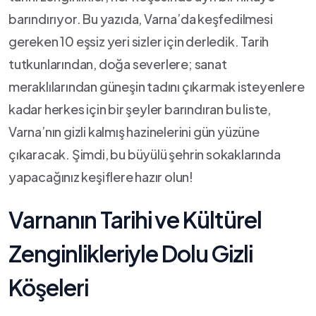
barındırıyor. Bu‍ yazıda, Varna’da⁢ keşfedilmesi
gereken 10 eşsiz yeri sizler için derledik. Tarih
tutkunlarından,‍ doğa severlere; sanat
meraklılarından güneşin‍ tadını çıkarmak ⁢isteyenlere
kadar ​herkes‍ için bir ⁤şeyler barındıran bu ‌liste,
Varna’nın gizli kalmış hazinelerini gün‍ yüzüne
çıkaracak. Şimdi, bu büyülü şehrin sokaklarında⁤
yapacağınız⁤ keşiflere ⁣hazır olun!
Varnanın Tarihi⁣ ve Kültürel
Zenginlikleriyle Dolu⁤ Gizli
Köşeleri