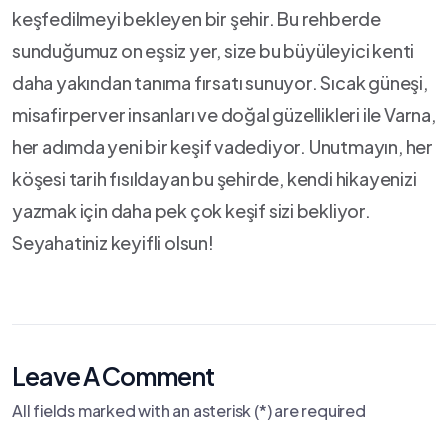
keşfedilmeyi bekleyen bir şehir. Bu⁤ rehberde
sunduğumuz on eşsiz yer, size bu büyüleyici kenti⁣
daha yakından tanıma fırsatı sunuyor. Sıcak güneşi,
misafirperver insanları ve‌ doğal güzellikleri ile Varna,
⁢her adımda⁣ yeni bir⁢ keşif ⁤vadediyor. Unutmayın, her
köşesi‌ tarih fısıldayan​ bu şehirde, kendi hikayenizi
yazmak için daha pek çok keşif sizi⁢ bekliyor.
Seyahatiniz keyifli olsun!
Leave A Comment
All fields marked with an asterisk (*) are required