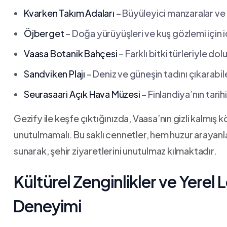
Kvarken Takım Adaları
– Büyüleyici manzaralar ve 
Öjberget
– Doğa yürüyüşleri ve kuş gözlemi için id
Vaasa Botanik ⁣Bahçesi
– Farklı bitki türleriyle dolu
Sandviken Plajı
– Deniz ve güneşin‌ tadını ​çıkara
Seurasaari Açık Hava Müzesi
– Finlandiya’nın tarih
Gezify ile keşfe çıktığınızda, Vaasa’nın⁢ gizli kalmış 
unutulmamalı. Bu saklı cennetler, hem huzur arayanl
sunarak, şehir ziyaretlerini⁢ unutulmaz kılmaktadır.
Kültürel Zenginlikler ve ​Yerel
⁢Deneyimi