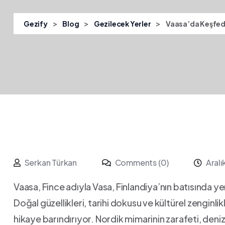
>
>
>
Gezify
Blog
Gezilecek Yerler
Vaasa’da Keşfedi
Serkan Türkan
Comments (0)
Aral
Vaasa, Fince adıyla Vasa, Finlandiya’nın batısında yer
Doğal güzellikleri,‌ tarihi dokusu ve kültürel zenginlikl
hikaye barındırıyor. Nordik mimarinin zarafeti, deniz