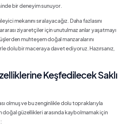
sinde bir deneyim sunuyor.
yici mekanını sıralayacağız. Daha ⁣fazlasını
rarası ⁣ziyaretçiler için unutulmaz anlar yaşatmayı​
yüşlerden muhteşem doğal manzaralarını‌
le dolu bir maceraya davet ediyoruz. Hazırsanız,‍
elliklerine Keşfedilecek Saklı
ası ‍olmuş ve bu zenginlikle dolu topraklarıyla
n doğal güzellikleri arasında kaybolmamak için
: