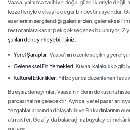
Vaasa, yalnızca tarihi ve doğal güzellikleriyle değil,
⁤lezzetleriyle de keşfe değer bir destinasyondur. ⁣G
eserlerinin sergilendiği galerilerden, geleneksel Fin 
restoranlara kadar pek çok seçenek bulunuyor. Ziya
şunları deneyimleyebilirsiniz:
Yerel Şaraplar:
Vaasa’nın özenle seçilmiş yerel şa
Geleneksel Fin Yemekleri:
Kuvaa, kalakukko gibi ‍y
Kültürel ⁤Etkinlikler:
Yıl boyunca düzenlenen festiva
Bu eşsiz deneyimler, Vaasa’nın derin dokusunu hisse
parçası ⁤haline gelecektir. Ayrıca, yerel pazarları 
tezgahlar arasında dolaşabilir⁤ ve ​Fin kadınlarının el 
atmosfer, Gezify’da bulacağınız büyüleyici ⁣mekânlar
geliyor.