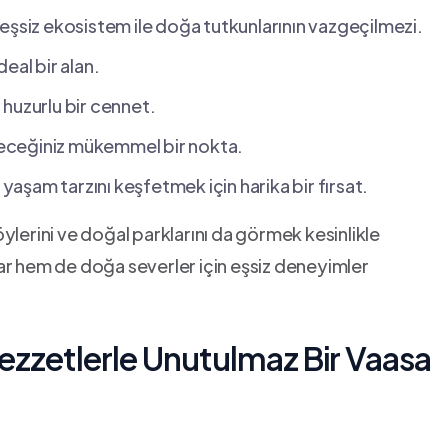
eşsiz ekosistem ile doğa tutkunlarının vazgeçilmezi.
eal bir alan.
 huzurlu ‌bir​ cennet.
bileceğiniz mükemmel bir nokta.
i yaşam tarzını keşfetmek için harika bir fırsat.
köylerini ve doğal parklarını da görmek‌ kesinlikle
ar hem de doğa severler için eşsiz deneyimler
 Lezzetlerle Unutulmaz Bir Vaasa