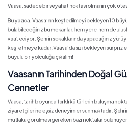
Vaasa, sadece bir seyahat noktası olmanın çok⁣ öte
Bu yazıda, Vaasa’nın keşfedilmeyi bekleyen 10 büyüle
bulabileceğiniz⁣ bu mekanlar, hem yerel hem de⁤ ulusla
vaat⁣ ediyor. Şehrin sokaklarında yapacağınız yürü
keşfetmeye kadar, Vaasa’da sizi bekleyen sürprizler
büyülü bir yolculuğa çıkalım!
Vaasanın Tarihinden Doğal Güz
Cennetler
Vaasa, tarih boyunca farklı⁢ kültürlerin buluşma​ nokt
ziyaretçilerine eşsiz deneyimler sunmaktadır. Şehri
mutlaka görülmesi gereken bazı noktalar‍ bulunuyor