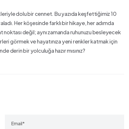
kleriyle dolu bir cennet. Bu yazıda ⁢keşfettiğimiz 10
raladı. Her köşesinde farklı⁢ bir​ hikaye,⁤ her adımda
yahat noktası değil; aynı zamanda ruhunuzu⁢ besleyecek
erleri görmek ve hayatınıza yeni renkler‌ katmak için
nde derin bir yolculuğa hazır mısınız?