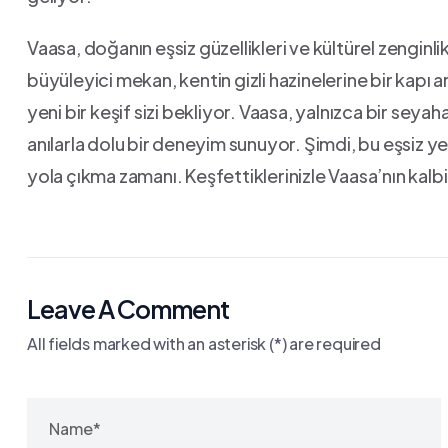
Vaasa, doğanın eşsiz ‍güzellikleri ve kültürel zenginli
büyüleyici​ mekan, kentin gizli hazinelerine ⁣bir kapı a
⁤yeni bir keşif sizi bekliyor. Vaasa, ‌yalnızca bir se
anılarla dolu ⁣bir deneyim sunuyor. Şimdi, bu eşsiz y
yola çıkma zamanı. Keşfettiklerinizle Vaasa’nın kalbi
Leave A Comment
All fields marked with an asterisk (*) are required