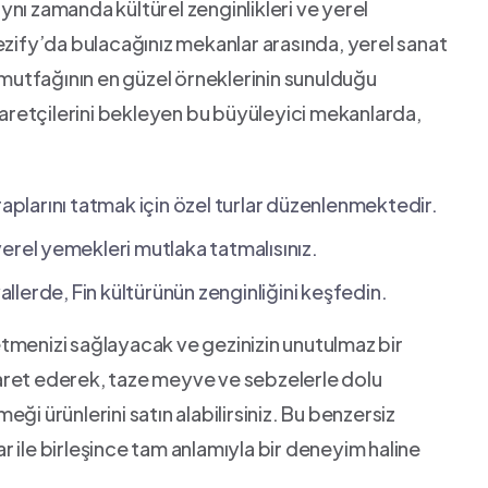
 aynı zamanda kültürel zenginlikleri ve yerel
ezify’da bulacağınız mekanlar arasında, yerel sanat
mutfağının‌ en güzel örneklerinin sunulduğu ​
retçilerini bekleyen bu‌ büyüleyici mekanlarda,
raplarını tatmak için özel turlar düzenlenmektedir.
erel ⁣yemekleri mutlaka tatmalısınız.
llerde, Fin kültürünün zenginliğini keşfedin.
tmenizi sağlayacak ve gezinizin unutulmaz bir
ziyaret ederek, taze meyve ve sebzelerle dolu
emeği ürünlerini satın alabilirsiniz. Bu benzersiz
 ile birleşince tam anlamıyla bir deneyim haline