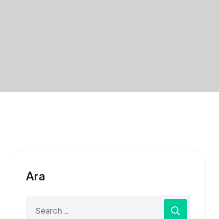
Ara
Search
for: