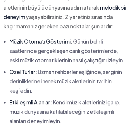
aletlerinin büyülü dünyasına adım ‌atarak
melodik bir
deneyim
yaşayabilirsiniz. ​Ziyaretiniz⁣ sırasında
kaçırmamanız gereken bazı noktalar‍ şunlardır:
Müzik Otomatı‌ Gösterimi:
Günün belirli
saatlerinde gerçekleşen canlı gösterimlerde,
eski⁣ müzik otomatiklerinin nasıl çalıştığını ‌izleyin.
Özel Turlar:
Uzman‍ rehberler eşliğinde, ⁢serginin
⁢derinliklerine inerek müzik aletlerinin tarihini‍
keşfedin.
Etkileşimli⁣ Alanlar:
Kendi⁣ müzik aletlerinizi⁤ çalıp,
müzik‍ dünyasına katılabileceğiniz etkileşimli
alanları deneyimleyin.