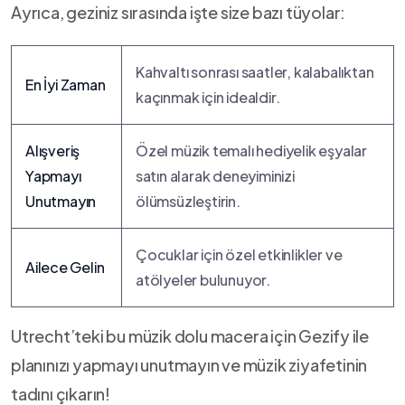
Ayrıca, geziniz sırasında​ işte size bazı tüyolar:
Kahvaltı sonrası saatler, kalabalıktan
En ​İyi Zaman
‍kaçınmak için idealdir.
Alışveriş‌
Özel müzik temalı hediyelik eşyalar
Yapmayı
⁢satın ‍alarak ‍deneyiminizi⁢
Unutmayın
ölümsüzleştirin.
Çocuklar için özel etkinlikler ve
Ailece⁣ Gelin
atölyeler bulunuyor.
Utrecht’teki bu müzik dolu macera için Gezify ⁣ile
planınızı ‍yapmayı unutmayın ⁢ve ​müzik ziyafetinin‍
tadını çıkarın!