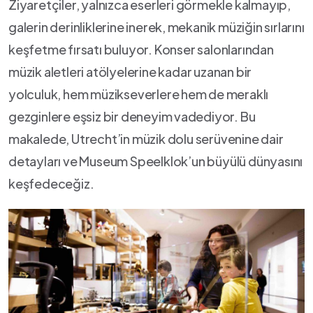
Ziyaretçiler, yalnızca eserleri görmekle ‍kalmayıp,
galerin derinliklerine inerek,⁤ mekanik müziğin ‍sırlarını
keşfetme fırsatı‌ buluyor. ​Konser salonlarından ​
müzik aletleri atölyelerine kadar uzanan bir
yolculuk, hem müzikseverlere hem de⁤ meraklı
gezginlere eşsiz bir deneyim ⁣vadediyor. ‌Bu
makalede,​ Utrecht’in müzik dolu serüvenine dair
detayları ve Museum Speelklok’un büyülü‌ dünyasını
keşfedeceğiz.