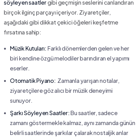
söyleyen saatler
gibi geçmişin seslerini⁤ canlandıran
birçok ilginç parçayı⁤ içeriyor. Ziyaretçiler,
aşağıdaki gibi dikkat çekici öğeleri keşfetme
fırsatına sahip: ⁣
Müzik Kutuları:
Farklı​ dönemlerden gelen ⁢ve ​her⁢
biri kendine ⁤özgü‍ melodiler barındıran el​ yapımı
eserler.
Otomatik‌ Piyano:
⁣ Zamanla yarışan notalar,⁣
ziyaretçilere göz ⁢alıcı ⁢bir müzik⁢ deneyimi
sunuyor.
Şarkı ​Söyleyen Saatler:
Bu saatler, sadece
zamanı göstermekle‍ kalmaz, aynı zamanda⁤ günün
belirli saatlerinde ⁤şarkılar çalarak nostaljik ​anlar