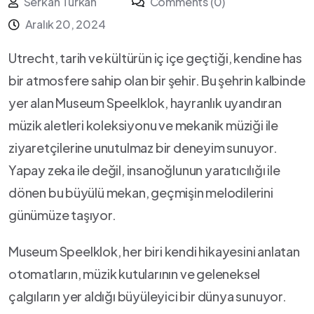
Serkan Türkan
Comments (0)
Aralık 20, 2024
Utrecht, tarih ve kültürün iç ⁣içe geçtiği, kendine has
⁢bir atmosfere ‍sahip⁣ olan bir ⁢şehir. Bu⁤ şehrin kalbinde
yer alan Museum Speelklok, hayranlık uyandıran
⁤müzik⁤ aletleri koleksiyonu ve mekanik müziği‌ ile
ziyaretçilerine unutulmaz bir​ deneyim sunuyor.
Yapay zeka ile değil, insanoğlunun yaratıcılığı ile​
dönen‌ bu⁤ büyülü‍ mekan, geçmişin ⁣melodilerini
günümüze taşıyor.
Museum Speelklok, her biri kendi hikayesini ​anlatan‌
otomatların, müzik kutularının ve geleneksel
çalgıların yer aldığı büyüleyici bir dünya sunuyor. ​