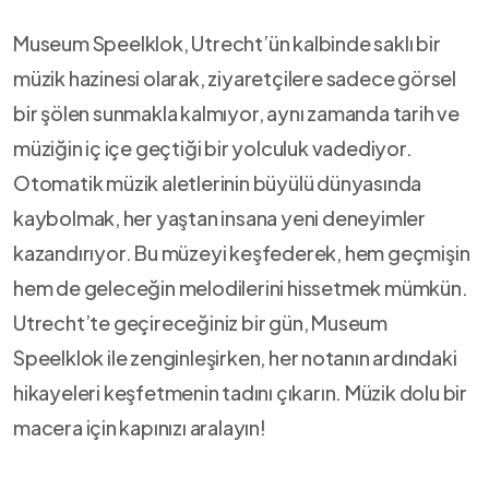
Museum Speelklok,​ Utrecht’ün kalbinde ‍saklı bir
müzik‍ hazinesi olarak, ziyaretçilere sadece görsel
bir şölen sunmakla‌ kalmıyor, aynı zamanda tarih ve
müziğin ⁢iç içe‌ geçtiği bir yolculuk vadediyor.
Otomatik müzik aletlerinin büyülü dünyasında
kaybolmak,⁤ her yaştan ​insana yeni deneyimler⁤
kazandırıyor. Bu müzeyi keşfederek, hem​ geçmişin‌
hem de geleceğin ​melodilerini hissetmek‍ mümkün.
Utrecht’te geçireceğiniz‍ bir‍ gün, Museum
Speelklok ile zenginleşirken, her⁢ notanın ardındaki
hikayeleri keşfetmenin ⁢tadını çıkarın. ⁤Müzik dolu bir
macera için ⁣kapınızı ‌aralayın!