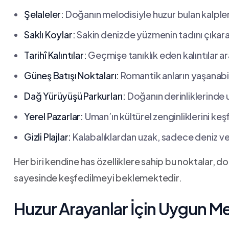
Şelaleler:
Doğanın melodisiyle huzur bulan kalple
Saklı Koylar:
Sakin denizde yüzmenin⁢ tadını çıkara
Tarihî Kalıntılar:
Geçmişe tanıklık eden kalıntılar ⁢a
Güneş⁤ Batışı Noktaları:
Romantik ‌anların yaşanabi
Dağ Yürüyüşü⁤ Parkurları:
‍Doğanın derinliklerinde u
Yerel Pazarlar:
​Uman’ın kültürel⁤ zenginliklerini k
Gizli Plajlar:
Kalabalıklardan uzak, sadece ‌deniz ve
Her biri kendine has ⁢özelliklere sahip bu noktalar, 
sayesinde keşfedilmeyi beklemektedir.
Huzur ⁢Arayanlar‌ İçin Uygun​ M