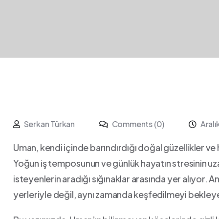
Serkan Türkan
Comments (0)
Aral
Uman, kendi ⁣içinde barındırdığı doğal güzellikler ⁢ve‍
Yoğun iş temposunun ve günlük hayatın stresinin uza
isteyenlerin aradığı sığınaklar arasında yer alıyor. 
⁢yerleriyle değil, aynı zamanda⁣ keşfedilmeyi bekleyen