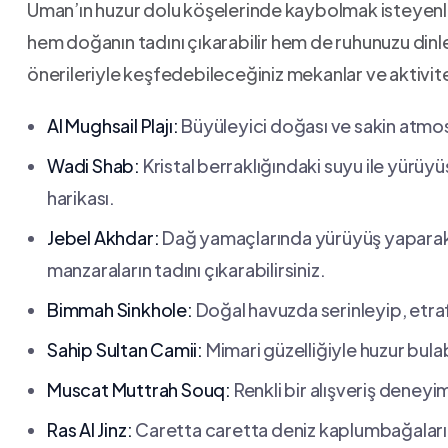
Uman’ın huzur dolu köşelerinde⁣ kaybolmak isteyen
hem doğanın tadını çıkarabilir hem de ruhunuzu dinlen
önerileriyle keşfedebileceğiniz mekanlar ‍ve aktivit
Al Mughsail Plajı:
Büyüleyici doğası ve sakin atmosfe
Wadi Shab:
Kristal ⁢berraklığındaki ‌suyu ile yür
⁤harikası.
Jebel Akhdar:
Dağ ⁢yamaçlarında yürüyüş yaparak⁢ 
⁢manzaraların tadını çıkarabilirsiniz.
Bimmah Sinkhole:
Doğal⁣ havuzda serinleyip, etrafta
Sahip Sultan ⁣Camii:
Mimari ⁢güzelliğiyle huzur bulab
Muscat Muttrah Souq:
Renkli bir alışveriş ‍deneyi
Ras Al⁤ Jinz:
‍Caretta caretta deniz kaplumbağaları