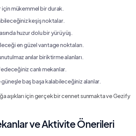
r için mükemmel bir durak.
bileceğiniz keşiş noktalar.
rasında huzur dolu ​bir yürüyüş.
leceği en güzel ⁤vantage noktaları.
nutulmaz anılar biriktirme‌ alanları.
eşfedeceğiniz canlı mekanlar.
 güneşle baş başa⁣ kalabileceğiniz alanlar.
doğa aşıkları için gerçek bir cennet ‌sunmakta ve Gezify
ekanlar ve Aktivite Önerileri