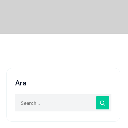
Ara
Search
for: