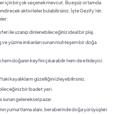
ler için birçok seçenek mevcut. Bu eşsiz ortamda
direcek aktiviteler ​bulabilirsiniz. İşte Gezify’nin
eler:
ri ile uzanıp⁤ dinlenebileceğiniz ideal bir plaj.
üyüş ve yüzme imkanları ⁢sunan muhteşem bir doğa
hem doğanın keyfini çıkarabilir hem de etkileyici
ki kayalıkların güzelliğini izleyebilirsiniz.
ileceğiniz ⁣bir ibadet ⁤yeri.
mi ⁢sunan geleneksel⁢ pazar.
nın ​yumurtlama alanı; beraberinde doğa yürüyüşleri