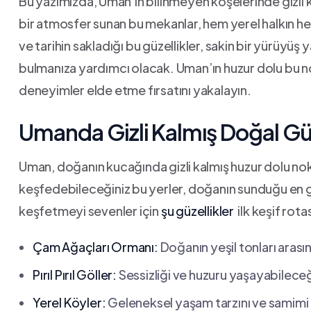
Bu ​yazımızda,⁢ Uman’ın bilinmeyen köşelerinde gizli k
bir atmosfer⁤ sunan bu mekanlar, hem yerel halkın h
ve‌ tarihin sakladığı‍ bu güzellikler, sakin ⁤bir yürüy
bulmanıza yardımcı olacak. Uman’ın huzur dolu​ bu no
‌deneyimler elde etme fırsatını yakalayın.
Umanda Gizli Kalmış ‍Doğal Güze
Uman, doğanın kucağında gizli⁣ kalmış huzur dolu noktal
keşfedebileceğiniz ⁢bu yerler, doğanın sunduğu en güz
keşfetmeyi ⁤sevenler için
şu güzellikler
⁣ ilk keşif rot
Çam Ağaçları ⁤Ormanı:
Doğanın yeşil tonları arası
Pırıl Pırıl⁤ Göller:
Sessizliği ve huzuru yaşayabileceğ
Yerel Köyler:
Geleneksel yaşam tarzını ve samimi ⁢i