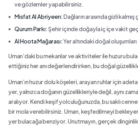
ve gözlemler yapabilirsiniz.
Misfat Al Abriyeen:
Dağların arasında gizli kalmış ge
Qurum Parkı:
Şehir içinde doğayla iç ​içe vakit geç
Al Hoota‍ Mağarası:
Yer altındaki doğal oluşumları 
Uman’daki ‍bu mekanlar ve aktiviteler ile huzuru bulac
⁣ettiğiniz her anı değerlendirirken, bu ⁤doğal⁢ güzellikle
Uman’ın ⁤huzur‍ dolu köşeleri,⁤ arayan ruhlar için adeta
yer, ‌yalnızca doğanın güzellikleriyle⁤ değil, aynı zama
aralıyor. Kendi ⁤keşif yolculuğunuzda, bu saklı cenne
⁣bir mola verebilirsiniz. Uman, keşfedilmeyi bekleyen 
yer bulacağa benziyor. Unutmayın,⁢ gerçek dinginlik