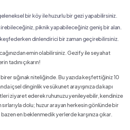
leneksel bir ‌köy‍ ile huzurlu bir ‌gezi yapabilirsiniz.
irebileceğiniz, ‌piknik⁣ yapabileceğiniz geniş bir alan.
keşfederken dinlendirici ⁢bir ⁣zaman geçirebilirsiniz.
ağınızdan emin ⁣olabilirsiniz.⁢ Gezify ile seyahat
rin ‌tadını çıkarın!
 birer sığınak niteliğinde. Bu yazıda‍ keşfettiğiniz 10
nda⁢ içsel dinginlik ve sükunet arayışınıza ⁢da kapı
tleri ziyaret ederek ruhunuzu ‌yenileyebilir, kendinize
sırlarıyla ⁣dolu; huzur arayan herkesin gönlünde⁣ bir
‌ bazen en beklenmedik yerlerde karşınıza çıkar.