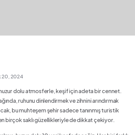
ık 20, 2024
 huzur dolu atmosferle, keşif için ‍adeta bir cennet.‍
ğında, ruhunu dinlendirmek‍ ve zihnini arındırmak
Ancak, bu ‍muhteşem şehir sadece‌ tanınmış turistik
 birçok saklı güzellikleriyle⁣ de dikkat çekiyor.​