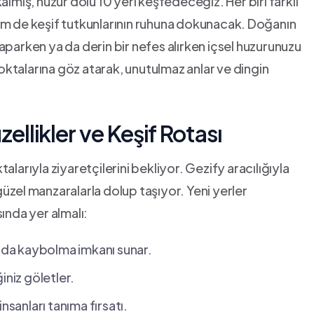
almış, huzur dolu 10 yeri keşfedeceğiz. Her biri farklı
em de keşif tutkunlarının ruhuna dokunacak. ⁤Doğanın
üş yaparken ya da derin bir nefes alırken içsel huzurunuzu
ktalarına göz atarak, unutulmaz anlar ve ‌dingin
llikler ve​ Keşif ​Rotası
arıyla ‍ziyaretçilerini ​bekliyor. Gezify aracılığıyla
el⁤ manzaralarla‍ dolup taşıyor. Yeni ‌yerler
asında yer almalı:
nda ⁣kaybolma imkanı sunar.
iniz göletler.
nsanları tanıma fırsatı.