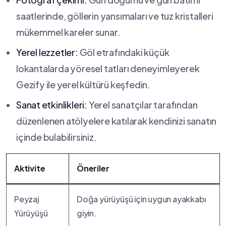
saatlerinde, ‍göllerin yansımaları ve tuz kristalleri
mükemmel kareler sunar.
Yerel lezzetler:
Göl etrafındaki küçük
lokantalarda yöresel ‌tatları deneyimleyerek
Gezify ile⁣ yerel kültürü keşfedin.
Sanat⁣ etkinlikleri:
Yerel sanatçılar tarafından
düzenlenen atölyelere katılarak kendinizi‌ sanatın
içinde bulabilirsiniz.
Aktivite
Öneriler
Peyzaj
Doğa yürüyüşü için uygun ayakkabı
Yürüyüşü
giyin.