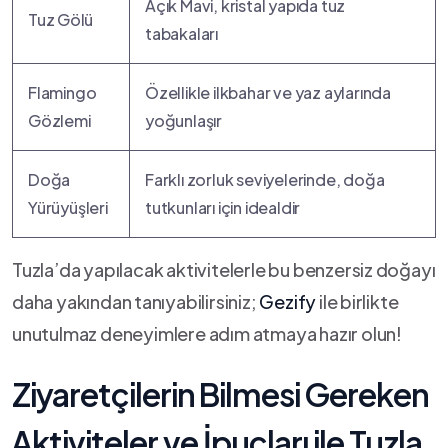
Açık Mavi, kristal yapıda tuz‍
Tuz ⁤Gölü
tabakaları
Flamingo
Özellikle ilkbahar ve yaz aylarında
Gözlemi
yoğunlaşır
Doğa
Farklı zorluk seviyelerinde, doğa
Yürüyüşleri
tutkunları için idealdir
Tuzla’da yapılacak aktivitelerle bu benzersiz ⁣doğayı​
daha yakından ⁤tanıyabilirsiniz;
Gezify
‍ile⁤ birlikte
unutulmaz deneyimlere adım atmaya hazır olun!
Ziyaretçilerin⁤ Bilmesi ⁣Gereken
⁤Aktiviteler ve İpuçları ile Tuzla