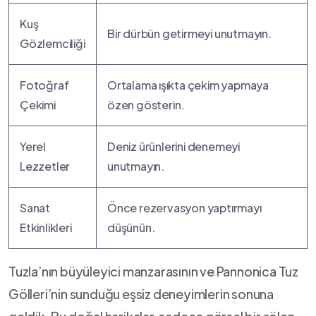
Kuş
Bir dürbün getirmeyi unutmayın.
Gözlemciliği
Fotoğraf
Ortalama ⁣ışıkta çekim yapmaya
Çekimi
özen ‍gösterin.
Yerel
Deniz ürünlerini denemeyi
Lezzetler
unutmayın.
Sanat
Önce rezervasyon yaptırmayı
Etkinlikleri
düşünün.
Tuzla’nın büyüleyici manzarasının ve Pannonica Tuz
Gölleri’nin sunduğu eşsiz deneyimlerin sonuna