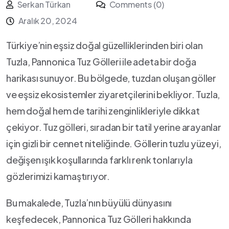
Serkan Türkan
Comments (0)
Aralık 20, 2024
Türkiye’nin⁤ eşsiz doğal‌ güzelliklerinden biri olan
Tuzla, Pannonica Tuz Gölleri ile adeta bir doğa
harikası sunuyor. Bu bölgede, tuzdan oluşan göller
ve eşsiz ‍ekosistemler ziyaretçilerini bekliyor. Tuzla,
hem doğal hem de tarihi zenginlikleriyle dikkat
çekiyor. Tuz gölleri, sıradan bir tatil yerine arayanlar⁢
için gizli bir cennet niteliğinde. Göllerin⁢ tuzlu yüzeyi,
değişen ışık‌ koşullarında farklı renk tonlarıyla
gözlerimizi kamaştırıyor.
Bu makalede, Tuzla’nın büyülü dünyasını
keşfedecek, Pannonica Tuz⁤ Gölleri hakkında