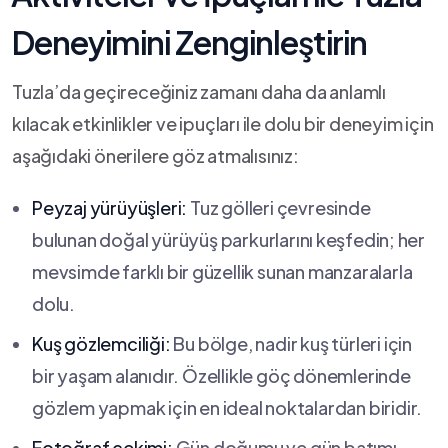
‍Deneyimini Zenginleştirin
Tuzla’da geçireceğiniz zamanı daha da anlamlı
kılacak etkinlikler ve ipuçları ile dolu bir deneyim için
aşağıdaki önerilere göz atmalısınız:
Peyzaj yürüyüşleri:
Tuz gölleri çevresinde
bulunan doğal yürüyüş parkurlarını⁢ keşfedin; ⁢her⁣
mevsimde farklı ​bir⁤ güzellik sunan‌ manzaralarla
dolu.
Kuş gözlemciliği:
Bu bölge, nadir kuş türleri için
bir yaşam alanıdır. Özellikle göç dönemlerinde
gözlem yapmak için en ideal⁢ noktalardan biridir.
Fotoğraf çekimi:
Gün doğumu ve gün batımı⁣