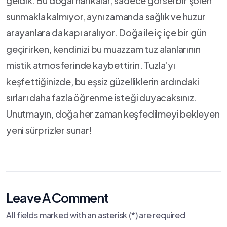
geldik. Bu​ doğal harikalar, sadece⁣ görsel bir şölen
sunmakla kalmıyor, aynı zamanda sağlık ve huzur⁤
arayanlara da kapı aralıyor. Doğa ile iç ⁤içe bir gün
geçirirken, kendinizi bu muazzam tuz alanlarının
mistik atmosferinde kaybettirin. Tuzla’yı
keşfettiğinizde, bu eşsiz⁣ güzelliklerin ardındaki
sırları daha fazla öğrenme isteği duyacaksınız.
Unutmayın, doğa her zaman keşfedilmeyi bekleyen
yeni sürprizler sunar!
Leave A Comment
All fields marked with an asterisk (*) are required