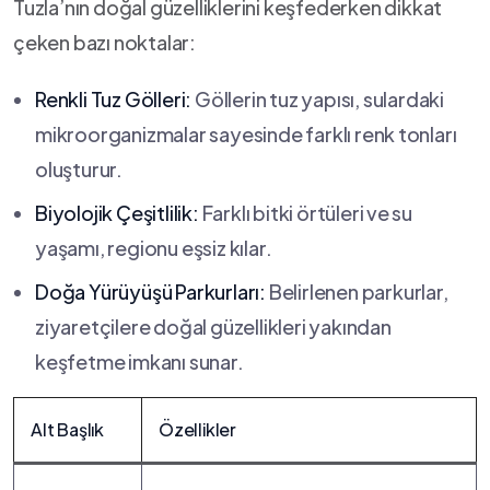
Tuzla’nın doğal güzelliklerini keşfederken dikkat
çeken bazı noktalar:
Renkli Tuz Gölleri:
Göllerin tuz​ yapısı, sulardaki
mikroorganizmalar sayesinde farklı renk⁣ tonları⁤
oluşturur.
Biyolojik Çeşitlilik:
Farklı bitki örtüleri ve⁣ su
yaşamı, regionu eşsiz kılar.
Doğa Yürüyüşü Parkurları:
Belirlenen parkurlar,
ziyaretçilere doğal güzellikleri yakından
keşfetme imkanı sunar.
Alt ​Başlık
Özellikler