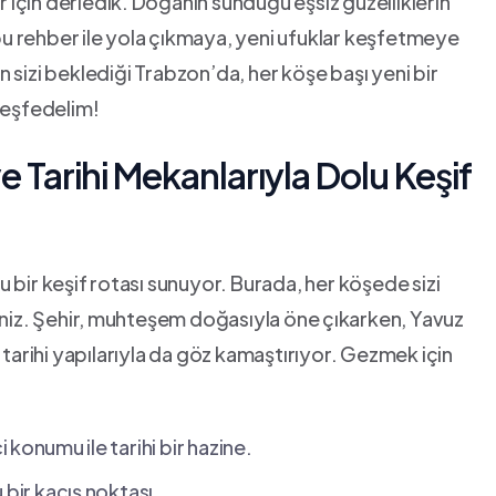
r‍ için derledik.⁢ Doğanın sunduğu eşsiz güzelliklerin⁤
 bu rehber ile yola ⁣çıkmaya, yeni ufuklar keşfetmeye
n sizi beklediği​ Trabzon’da, her köşe başı yeni⁣ bir
 keşfedelim!
e‌ Tarihi Mekanlarıyla ‌Dolu Keşif
u⁣ bir keşif ⁤rotası sunuyor. Burada, her köşede sizi
niz. Şehir,⁢ muhteşem ​doğasıyla öne ⁣çıkarken, Yavuz
 tarihi yapılarıyla da göz kamaştırıyor. Gezmek için⁤
⁤konumu ⁢ile ⁣tarihi bir hazine.
⁣bir‌ kaçış⁣ noktası.