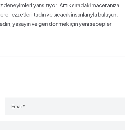
iz deneyimleri⁢ yansıtıyor. Artık ⁢sıradaki ⁢maceranıza
l lezzetleri ​tadın ve‍ sıcacık insanlarıyla buluşun.
fedin, yaşayın ve geri dönmek⁣ için⁢ yeni ⁢sebepler