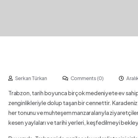
Serkan Türkan
Comments (0)
Aralı
Trabzon, ⁣tarih ⁢boyunca⁣ birçok medeniyete ev sahipl
zenginlikleriyle dolup taşan bir ⁣cennettir.​ Karadeniz’i
her ​tonunu ve muhteşem manzaralarıyla ​ziyaretçile
kesen yaylaları ve tarihi ⁣yerleri,‌ keşfedilmeyi bekley