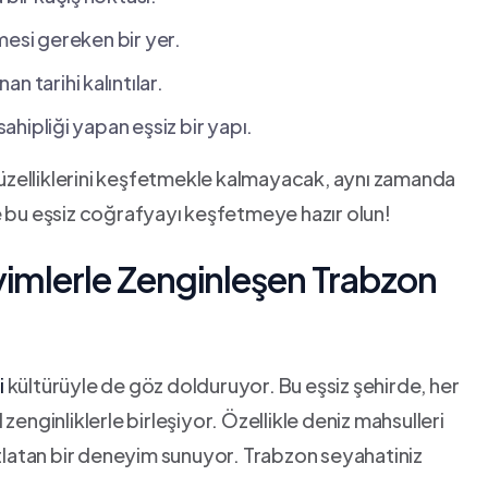
lmesi gereken bir yer.
 tarihi⁣ kalıntılar.
sahipliği ⁤yapan eşsiz bir yapı.
üzelliklerini keşfetmekle kalmayacak, ​aynı zamanda
 ile ​bu eşsiz coğrafyayı ⁣keşfetmeye hazır olun!
imlerle Zenginleşen‌ Trabzon
i
kültürüyle de göz dolduruyor. Bu eşsiz şehirde, ​her
l zenginliklerle birleşiyor. Özellikle deniz mahsulleri
çatlatan bir deneyim sunuyor. Trabzon seyahatiniz