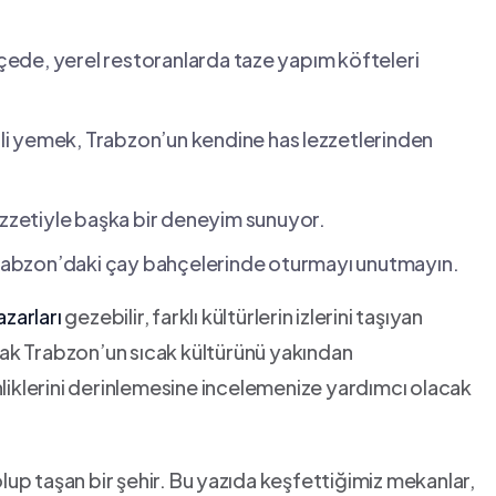
ilçede,‍ yerel restoranlarda taze ⁤yapım köfteleri
nirli yemek, Trabzon’un kendine has ⁣lezzetlerinden
lezzetiyle başka ​bir deneyim sunuyor.
in Trabzon’daki çay bahçelerinde oturmayı unutmayın.
azarları
gezebilir, farklı kültürlerin ⁣izlerini taşıyan
şarak Trabzon’un sıcak kültürünü yakından
inliklerini derinlemesine incelemenize yardımcı olacak
dolup taşan bir şehir. Bu ⁤yazıda keşfettiğimiz ‌mekanlar,