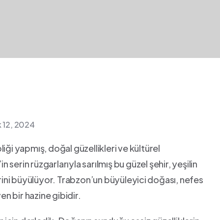
k 12, 2024
iği yapmış, doğal güzellikleri ve kültürel
n serin rüzgarlarıyla sarılmış bu güzel şehir, yeşilin⁤
rini büyülüyor. Trabzon’un büyüleyici ⁣doğası, nefes
en bir hazine​ gibidir.