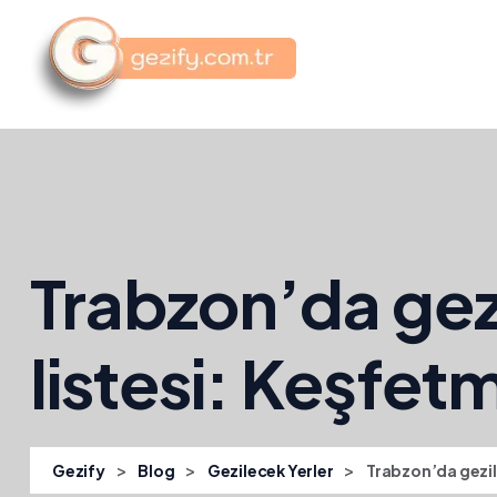
Trabzon’da gez
listesi: Keşfet
>
>
>
Gezify
Blog
Gezilecek Yerler
Trabzon’da gezil