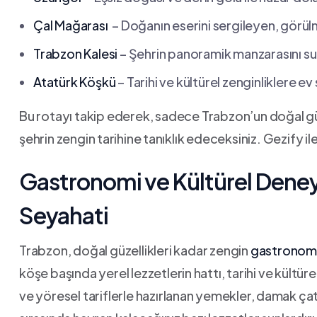
Çal Mağarası
‌ – Doğanın‌ eserini sergileyen, görü
Trabzon Kalesi
– ​Şehrin panoramik manzarasını sunan
Atatürk Köşkü
– Tarihi ve kültürel zenginliklere ev 
Bu rotayı takip ederek,‌ sadece​ Trabzon’un doğal g
şehrin zengin⁣ tarihine ⁢tanıklık‍ edeceksiniz. ‍Gezify‍
Gastronomi ve Kültürel Deney
Seyahati
Trabzon,​ doğal ‍güzellikleri kadar zengin
gastronom
köşe başında yerel lezzetlerin ⁣hattı, tarihi ve kültüre
ve ​yöresel tariflerle​ hazırlanan ⁤yemekler, ⁣damak 