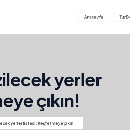
Anasayfa
Tur B
ilecek yerler
meye çıkın!
ecek yerler listesi: Keşfetmeye çıkın!