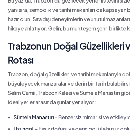
Bu yazıda, Trabzon’da gezilecek yerler listesini​ sizle
yanı sıra, sembolik ⁢ve tarihi mekanları da⁣ kapsayan
hazır olun. Sıra⁤ dışı deneyimlerin ve unutulmaz anıları
hikaye ‌anlatıyor. ‌Gelin, ‍bu muhteşem şehri birlikte
Trabzonun ‌Doğal Güzellikleri ⁤v
Rotası
Trabzon, doğal güzellikleri ve tarihi⁤ mekanlarıyla ​dol
büyüleyecek manzaralar ve derin bir tarih bulabilirsi
Selim Camii, Trabzon Kalesi ve Sümela ⁣Manastırı gibi
ideal yerler arasında şunlar yer⁢ alıyor:
Sümela⁣ Manastırı
– Benzersiz⁤ mimarisi ve etkileyici 
Uzungöl
‌ – Eşsiz ⁣doğası ve ⁤derin gölü ile huzur dolu 