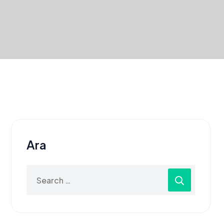
Ara
Search
for: