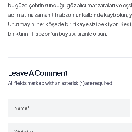
bu güzel‍ şehrin ⁢sunduğu göz ⁣alıcı manzaraları ⁢ve eşs
adım atma zamanı! Trabzon’un ⁤kalbinde ⁤kaybolun, yere
Unutmayın, ‌her köşede‌ bir⁤ hikaye‌ sizi bekliyor. Keş
biriktirin!‍ Trabzon’un büyüsü ‌sizinle olsun.
Leave A Comment
All fields marked with an asterisk (*) are required