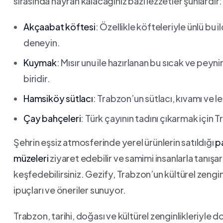
sırasında hayran kalacağınız ‌bazı lezzetler şunlardır:
Akçaabat‌ köftesi
: Özellikle köfteleriyle ünlü bu 
deneyin.
Kuymak
: Mısır unu ile hazırlanan bu sıcak ve pey
‌biridir.
Hamsiköy sütlacı
: Trabzon’un sütlacı, kıvamı ve 
Çay ​bahçeleri
: Türk ‍çayının ​tadını çıkarmak iç
Şehrin⁢ eşsiz‌ atmosferinde​ yerel ürünlerin satıldığı
p
müzeleri
ziyaret edebilir ve ⁤samimi ​insanlarla‍ tanı
keşfedebilirsiniz. Gezify,​ Trabzon’un kültürel zeng
ipuçları ve‌ öneriler sunuyor.
Trabzon, tarihi, doğası ve ‍kültürel zenginlikleriyle ‌