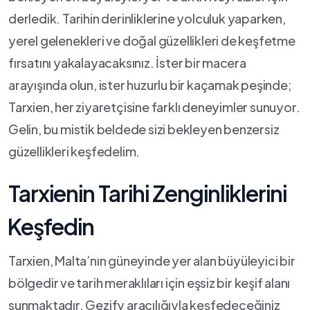
derledik. Tarihin derinliklerine yolculuk yaparken,
yerel gelenekleri ve doğal güzellikleri de keşfetme
fırsatını yakalayacaksınız.‍ İster ⁤bir⁢ macera
arayışında olun, ister huzurlu bir kaçamak⁢ peşinde;
Tarxien, her ziyaretçisine farklı deneyimler sunuyor.
Gelin, bu mistik beldede sizi bekleyen benzersiz
güzellikleri keşfedelim.
Tarxienin Tarihi Zenginliklerini
⁢Keşfedin
Tarxien, Malta’nın güneyinde yer alan büyüleyici bir
bölgedir⁣ ve tarih meraklıları için​ eşsiz ⁢bir keşif ⁤alanı
sunmaktadır. Gezify aracılığıyla keşfedeceğiniz