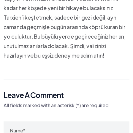
kadar her‍ köşede yeni bir hikaye bulacaksınız.
Tarxien’i keşfetmek, sadece bir gezi değil, aynı
zamanda geçmişle bugün⁣ arasında ‍köprü kuran bir
yolculuktur. Bu büyülü yerde geçireceğiniz ‍her an,
unutulmaz anılarla dolacak. Şimdi, valizinizi
hazırlayın ve ‌bu eşsiz deneyime adım atın!
Leave A Comment
All fields marked with an asterisk (*) are required