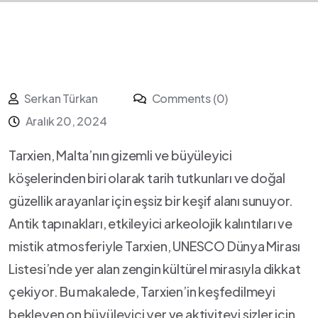
Serkan Türkan
Comments (0)
Aralık 20, 2024
Tarxien, Malta’nın gizemli ve büyüleyici
köşelerinden biri olarak tarih tutkunları ‌ve doğal
güzellik arayanlar için eşsiz‌ bir keşif alanı sunuyor.
Antik tapınakları, etkileyici arkeolojik kalıntıları ve
mistik atmosferiyle Tarxien, UNESCO Dünya ⁣Mirası
Listesi’nde yer alan zengin kültürel mirasıyla dikkat
çekiyor.⁣ Bu makalede, Tarxien’in keşfedilmeyi
bekleyen on büyüleyici yer ve aktiviteyi sizler için