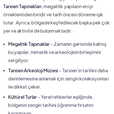
Tarxien Tapınakları
, megalitik yapıların en iyi
örneklerinden biridir ve tarih öncesi döneme ışık
tutar. Ayrıca, bölgede keşfedilecek başka pek çok
yer ve aktivite de bulunmaktadır:
Megalitik Tapınaklar
– Zamanın gerisinde kalmış
bu yapılar, mimarlık ve arkeolojinin⁣ birleşimini
sergiliyor.
Tarxien Arkeoloji Müzesi
– Tarxien’in tarihini daha
derinlemesine anlamak​ için zengin koleksiyonları
ile dikkat çeker.
Kültürel Turlar
– Yerel rehberler eşliğinde,
bölgenin zengin tarihini öğrenme fırsatını
kaçırmayın.