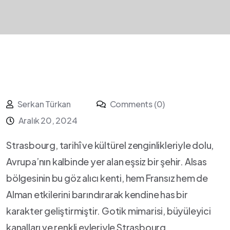
Serkan Türkan
Comments (0)
Aralık 20, 2024
Strasbourg, tarihî ve kültürel ​zenginlikleriyle⁣ dolu,
Avrupa’nın kalbinde yer alan eşsiz bir‌ şehir. Alsas
bölgesinin ⁤bu göz alıcı kenti, hem Fransız hem de
Alman etkilerini barındırarak ⁣kendine has bir
karakter geliştirmiştir. Gotik mimarisi, büyüleyici
kanalları ve renkli evleriyle Strasbourg,