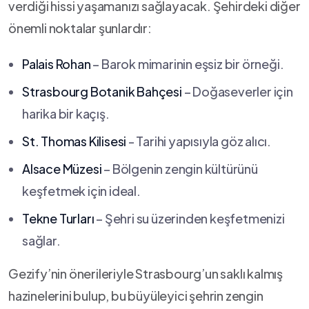
verdiği hissi yaşamanızı sağlayacak. Şehirdeki ‍diğer
önemli noktalar şunlardır:
Palais Rohan
– Barok mimarinin eşsiz bir örneği.
Strasbourg Botanik Bahçesi
– Doğaseverler için
harika bir kaçış.
St. Thomas Kilisesi
⁢- Tarihi yapısıyla göz alıcı.
Alsace Müzesi
– Bölgenin zengin kültürünü
keşfetmek için ideal.
Tekne Turları
– Şehri su üzerinden keşfetmenizi
sağlar.
Gezify’nin önerileriyle Strasbourg’un saklı kalmış
hazinelerini bulup, bu büyüleyici şehrin zengin