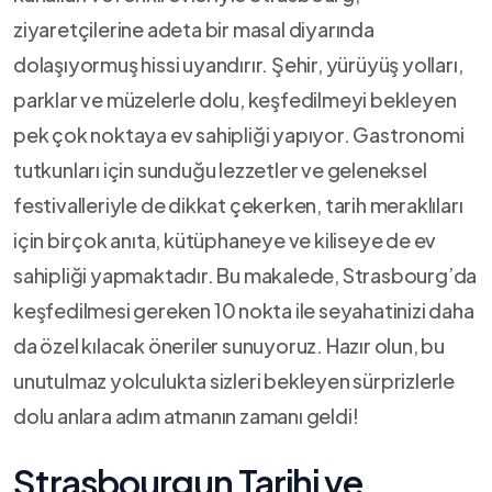
ziyaretçilerine adeta bir masal diyarında
dolaşıyormuş hissi uyandırır. Şehir, yürüyüş yolları,
parklar ve müzelerle dolu, keşfedilmeyi bekleyen
pek çok noktaya ev sahipliği yapıyor. Gastronomi
tutkunları için sunduğu lezzetler ve geleneksel
festivalleriyle de dikkat çekerken, tarih meraklıları⁣
için⁤ birçok anıta, kütüphaneye ve kiliseye de ev
sahipliği yapmaktadır. Bu makalede, Strasbourg’da
keşfedilmesi gereken 10 ⁣nokta ile seyahatinizi daha
da‌ özel kılacak öneriler‌ sunuyoruz. Hazır olun, bu
unutulmaz yolculukta sizleri bekleyen sürprizlerle
dolu anlara adım atmanın zamanı geldi!
Strasbourgun Tarihi ve