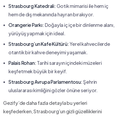
Strasbourg Katedrali:
Gotik mimarisi ile hem iç
hem de dış mekanında hayran bırakıyor.
Orangerie​ Parkı:
Doğayla ⁢iç içe bir ⁣dinlenme‍ alanı,
yürüyüş yapmak için ideal.
Strasbourg’un Kafe Kültürü:
Yerel kahvecilerde
otantik bir ⁤kahve deneyimi yaşamak.
Palais Rohan:
Tarihi sarayın içindeki müzeleri
keşfetmek büyük ‌bir keyif.
Strasbourg Avrupa ⁤Parlamentosu:
Şehrin
uluslararası kimliğini gözler önüne seriyor.
Gezify’de daha fazla detayla bu yerleri
keşfederken, Strasbourg’un gizli ⁤güzelliklerini