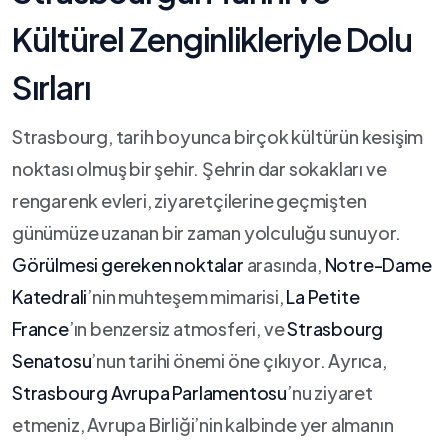
Kültürel Zenginlikleriyle Dolu
Sırları
Strasbourg, tarih boyunca birçok​ kültürün kesişim
noktası olmuş bir şehir. Şehrin dar sokakları ve
rengarenk evleri, ziyaretçilerine geçmişten
günümüze uzanan bir zaman yolculuğu sunuyor.
Görülmesi gereken noktalar
arasında,
Notre-Dame
Katedrali
’nin muhteşem mimarisi,
La ⁣Petite
France
’ın benzersiz‍ atmosferi, ve
Strasbourg
Senatosu
’nun tarihi önemi öne çıkıyor. Ayrıca,
Strasbourg Avrupa Parlamentosu
’nu ziyaret
etmeniz, Avrupa Birliği’nin kalbinde yer almanın