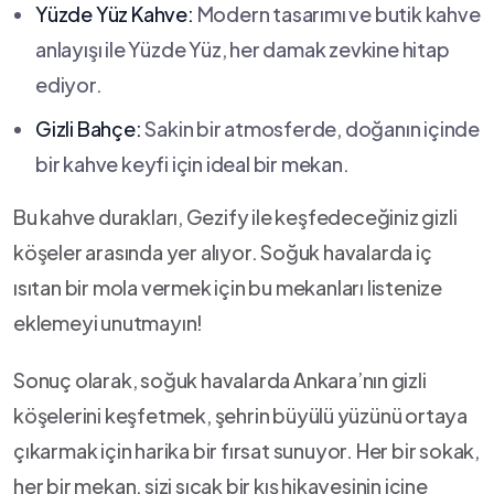
Yüzde Yüz Kahve:
‌Modern tasarımı ve butik kahve⁢
anlayışı ile Yüzde Yüz,‌ her damak zevkine hitap
ediyor.
Gizli Bahçe:
Sakin⁢ bir atmosferde, doğanın içinde
bir kahve keyfi için ideal bir mekan.
Bu⁤ kahve durakları,⁣ Gezify ‍ile keşfedeceğiniz gizli⁤
köşeler arasında yer alıyor. Soğuk havalarda iç
ısıtan bir mola‌ vermek için bu mekanları listenize
eklemeyi ​unutmayın!
Sonuç olarak, soğuk havalarda Ankara’nın⁤ gizli
köşelerini keşfetmek, şehrin büyülü ⁣yüzünü ortaya
çıkarmak için harika bir fırsat sunuyor. Her‌ bir sokak,
her bir mekan, sizi sıcak bir kış hikayesinin içine