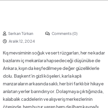
Serkan Türkan
Comments (0)
Aralık 12, 2024
Kış mevsiminin soğuk ve sert rüzgarları, her ne kadar
bazılarını iç mekanlara hapsedeceği düşünülse de
Ankara, ​kışın da keşfedilmeye değer⁢ güzelliklerle
dolu. Başkent’in gizli köşeleri, karla kaplı
manzaraların​ arkasında saklı, her biri farklı bir hikaye
anlatan yerler barındırıyor. Dolaşmaya çıktığınızda,
kalabalık caddelerin ve alışveriş merkezlerinin
ötesinde, hem huzur veren hem de ilham ‌kaynağı