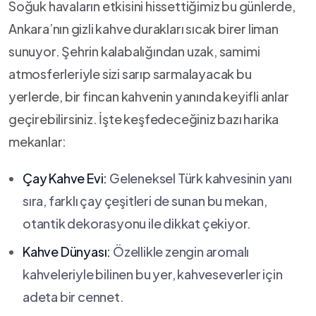
Soğuk havaların etkisini hissettiğimiz bu günlerde,
Ankara’nın⁣ gizli kahve durakları sıcak birer liman
sunuyor. Şehrin kalabalığından uzak, samimi
atmosferleriyle sizi sarıp sarmalayacak bu
⁢yerlerde, bir fincan kahvenin yanında keyifli anlar
geçirebilirsiniz. İşte keşfedeceğiniz bazı harika​
mekanlar:
Çay Kahve Evi:
Geleneksel Türk kahvesinin yanı
sıra, farklı çay çeşitleri de⁣ sunan bu‍ mekan,
otantik dekorasyonu ile dikkat çekiyor.
Kahve Dünyası:
Özellikle zengin aromalı
kahveleriyle bilinen bu yer, kahveseverler için
adeta bir cennet.