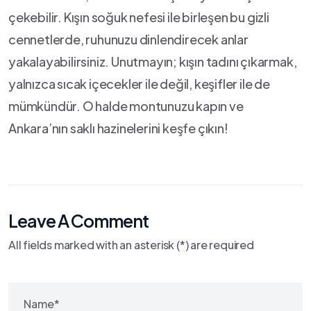
çekebilir. Kışın soğuk nefesi ile birleşen bu gizli
cennetlerde, ruhunuzu dinlendirecek anlar
yakalayabilirsiniz. Unutmayın; kışın‍ tadını çıkarmak,
yalnızca ‍sıcak içecekler ile değil, keşifler ile ⁣de
mümkündür. ‍O halde montunuzu kapın ve
Ankara’nın saklı hazinelerini keşfe çıkın!
Leave A Comment
All fields marked with an asterisk (*) are required