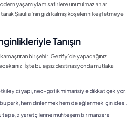
modern yaşamıyla misafirlere unutulmaz anlar
tarak ⁣Şiauliai’nin gizli kalmış köşelerini keşfetmeye
nginlikleriyle Tanışın
göz kamaştıran bir şehir. Gezify’de yapacağınız
eceksiniz. İşte bu eşsiz destinasyonda‍ mutlaka‍
kileyici yapı,‌ neo-gotik mimarisiyle ‌dikkat ‍çekiyor.
z bu park, hem ‍dinlenmek hem de eğlenmek için ideal.
n bu tepe, ziyaretçilerine muhteşem bir manzara