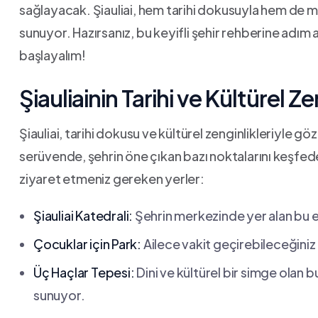
sağlayacak. Şiauliai, hem tarihi dokusuyla hem de⁤ 
sunuyor. Hazırsanız, bu keyifli şehir rehberine adım a
başlayalım!
Şiauliainin Tarihi ve Kültürel Ze
Şiauliai,⁤ tarihi dokusu ve kültürel zenginlikleriyle 
serüvende,⁢ şehrin öne çıkan bazı noktalarını ⁢keşfed
ziyaret etmeniz gereken yerler:
Şiauliai Katedrali:
⁢Şehrin merkezinde yer alan bu et
Çocuklar için⁣ Park:
Ailece ⁢vakit geçirebileceğini
Üç Haçlar Tepesi:
Dini ve ⁣kültürel‍ bir simge ola
sunuyor.