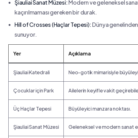
Şiauliai Sanat Müzesi:
Modern ve geleneksel sanat ‍
kaçırılmaması gereken⁤ bir durak.
Hill‍ of Crosses (Haçlar Tepesi):
Dünya genelinden g
sunuyor.
Yer
Açıklama
Şiauliai ⁤Katedrali
Neo-gotik mimarisiyle büyüleyici
Çocuklar için Park
Ailelerin keyifle vakit geçirebilec
Üç Haçlar Tepesi
Büyüleyici manzara noktası.
Şiauliai Sanat Müzesi
Geleneksel ve modern sanat es