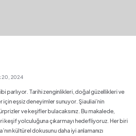
ık 20, 2024
gibi parlıyor. Tarihi zenginlikleri, doğal güzellikleri ve
r için eşsiz deneyimler​ sunuyor. Şiauliai’nin
rprizler ve keşifler bulacaksınız. Bu makalede,
ri⁤ keşif yolculuğuna çıkarmayı hedefliyoruz. ‌Her biri
a’nın kültürel dokusunu daha iyi anlamanızı