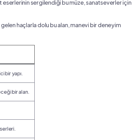
eserlerinin sergilendiği bu müze, sanatseverler için
elen haçlarla dolu bu alan, manevi bir deneyim
 bir ‌yapı.
eği ⁣bir ‍alan.
erleri.