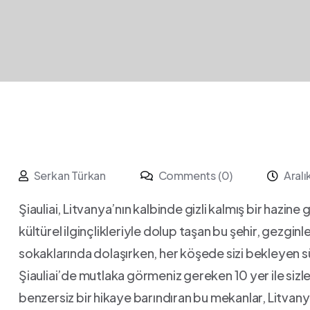
Serkan Türkan
Comments (0)
Aral
Şiauliai, Litvanya’nın kalbinde gizli​ kalmış ‌bir hazine 
kültürel ilginçlikleriyle dolup taşan bu şehir, gezginle
sokaklarında dolaşırken, her köşede sizi bekleyen sü
Şiauliai’de mutlaka görmeniz gereken 10⁤ yer ile sizle
benzersiz bir⁣ hikaye barındıran bu mekanlar, Litvany