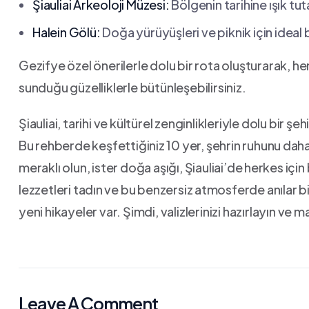
Şiauliai ⁢Arkeoloji Müzesi:
Bölgenin tarihine ışık tu
Halein Gölü:
Doğa‍ yürüyüşleri ve piknik için ideal b
Gezifye özel önerilerle dolu bir rota oluşturarak, hem 
sunduğu güzelliklerle bütünleşebilirsiniz.
Şiauliai, tarihi ve kültürel zenginlikleriyle dolu bir ş
Bu⁢ rehberde keşfettiğiniz ⁣10 yer, şehrin ruhunu⁣ da
meraklı olun, ister doğa aşığı, Şiauliai’de ⁢herkes içi
lezzetleri tadın ⁤ve‍ bu benzersiz ⁤atmosferde anılar b
yeni hikayeler var. Şimdi, valizlerinizi hazırlayın ve
Leave A Comment