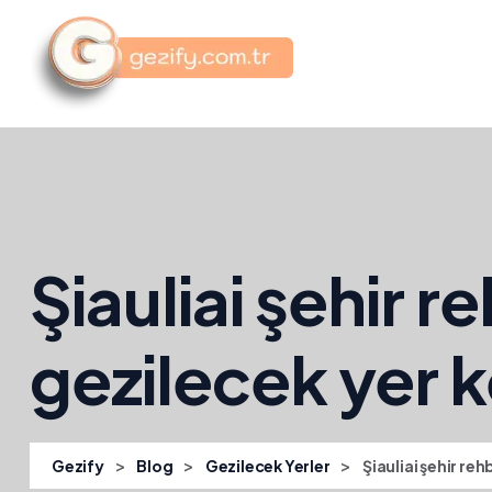
Şiauliai şehir r
gezilecek yer 
>
>
>
Gezify
Blog
Gezilecek Yerler
Şiauliai şehir reh