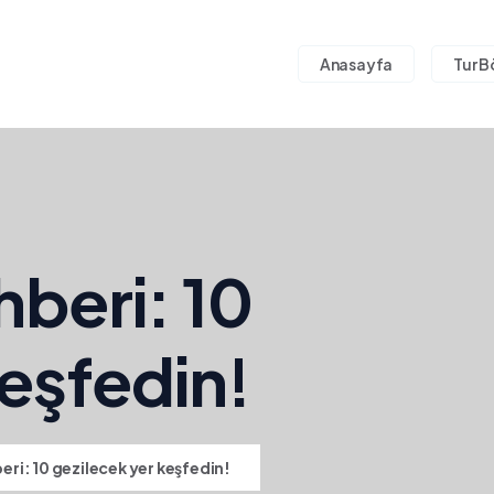
Anasayfa
Tur B
ehberi: 10
keşfedin!
beri: 10 gezilecek yer keşfedin!