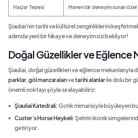
Haçlar Tepesi
Manevi bir deneyim sunan özel b
Şiauliai’nin tarihi ve ⁢kültürel zenginliklerini keşfetm
adımda yeni bir hikaye ve deneyim ‍sizi bekliyor!
Doğal Güzellikler ve Eğlence 
Şiauliai, doğal güzellikleri ve eğlence mekanlarıyla 
parklar
,
göl manzaraları
ve
tarihi alanlar
ile dolu bir 
önemli noktayı şöyle sıralayabiliriz:
Şiauliai⁢ Katedrali:
Gotik mimarisiyle büyüleyen bu 
Custer’s Horse Heykeli:
‍Şehrin ikonik simgelerinde
getiriyor.