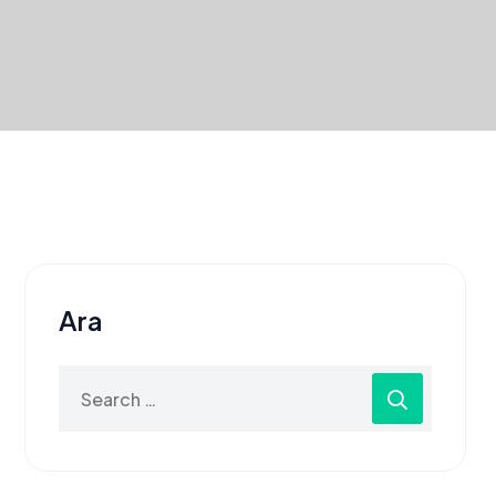
Ara
Search
for: