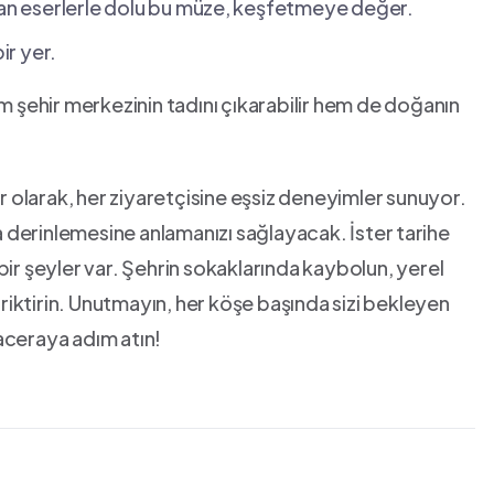
tan ⁤eserlerle dolu bu müze, ⁢keşfetmeye değer.
ir yer.
‍şehir merkezinin‌ tadını çıkarabilir ​hem de​ doğanın⁤
ehir olarak, her ​ziyaretçisine‍ eşsiz deneyimler sunuyor.
ha derinlemesine anlamanızı sağlayacak. İster ⁣tarihe
n bir şeyler var. Şehrin sokaklarında kaybolun, yerel
iriktirin.​ Unutmayın, her köşe başında ‍sizi bekleyen
 maceraya adım atın!