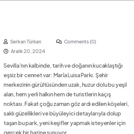
Serkan Türkan
Comments (0)
Aralık 20, 2024
Sevilla’nın ‍kalbinde, tarih ve doğanın kucaklaştığı
eşsiz bir cennet var: María Luisa ‍Parkı. Şehir⁣
merkezinin⁢ gürültüsünden uzak, huzur dolu‍ bu ‌yeşil
alan, hem yerli halkın hem ‌de turistlerin kaçış​
noktası. Fakat çoğu zaman göz ardı edilen köşeleri,
saklı güzellikleri ve büyüleyici detaylarıyla dolup
taşan bu park,⁤ yeni keşifler yapmak isteyenler için
gerçek bir hazine sunuyor.⁢