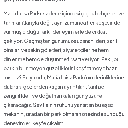
María Luisa Parkı, sadece içindeki çiçek​ bahçeleri ve
tarihi ⁢anıtlarıyla değil, aynı​ zamanda her köşesinde
sunmuş olduğu farklı deneyimlerle de dikkat‍
çekiyor. ⁣Geçmişten günümüze uzanan izleri, zarif
binaları ve ‌sakin göletleri, ‌ziyaretçilerine hem
dinlenme hem de düşünme⁤ fırsatı veriyor. Peki, bu
parkın bilinmeyen güzelliklerini keşfetmeye hazır
mısınız? Bu yazıda, María Luisa⁢ Parkı’nın ‍derinliklerine
dalarak,‍ gözlerden kaçan ayrıntıları, tarihsel
zenginlikleri ve doğal harikaları gün ‌yüzüne
çıkaracağız. ⁤Sevilla’nın ruhunu yansıtan bu eşsiz
mekanın, sıradan​ bir park olmanın ötesinde sunduğu
deneyimleri keşfe çıkalım.