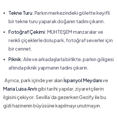
Tekne Turu:
‌Parkın ⁣merkezindeki​ gölette keyifli
bir tekne turu yaparak doğanın tadını çıkarın.
Fotoğraf Çekimi:
MUHTEŞEM manzaralar ve
renkli çiçeklerle dolu park, fotoğraf severler için
bir cennet.
Piknik:
Aile ve ‍arkadaşlarla birlikte, parkın gölgesi
altında⁣ piknik yapmanın tadını çıkarın.
⁢ ‌ Ayrıca, park içinde yer alan
İspanyol Meydanı
ve‍
Maria Luisa Anıtı
gibi tarihi yapılar, ziyaretçilerin⁢
ilgisini⁤ çekiyor. Sevilla’da gezerken Gezify ⁤ile bu‌
gizli hazinenin büyüsüne kapılmayı unutmayın.