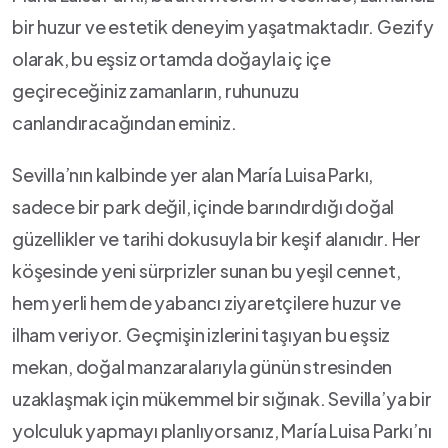
bir ⁣huzur ve estetik deneyim yaşatmaktadır. Gezify
olarak, bu⁢ eşsiz‍ ortamda doğayla iç içe⁣
geçireceğiniz zamanların, ruhunuzu⁢
canlandıracağından eminiz.
Sevilla’nın ‌kalbinde ⁤yer alan María Luisa Parkı,⁢
sadece ​bir park değil, içinde⁢ barındırdığı doğal
güzellikler ve tarihi dokusuyla ‍bir keşif alanıdır. Her
köşesinde yeni sürprizler sunan‌ bu yeşil cennet,​
hem yerli hem de⁣ yabancı ziyaretçilere huzur ve
ilham veriyor. Geçmişin izlerini taşıyan bu eşsiz
mekan, doğal manzaralarıyla günün stresinden
uzaklaşmak için mükemmel bir sığınak. Sevilla’ya bir
yolculuk yapmayı planlıyorsanız, María Luisa Parkı’nı