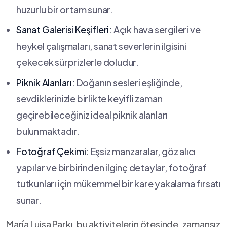
huzurlu⁤ bir ortam sunar.
Sanat‌ Galerisi Keşifleri:
Açık hava sergileri ve
heykel​ çalışmaları, sanat severlerin ilgisini‌
çekecek⁣ sürprizlerle doludur.
Piknik Alanları:
Doğanın sesleri eşliğinde,
sevdiklerinizle birlikte keyifli zaman
geçirebileceğiniz ‌ideal piknik alanları
bulunmaktadır.
Fotoğraf Çekimi:
Eşsiz manzaralar, göz alıcı
⁣yapılar ve birbirinden⁢ ilginç detaylar, fotoğraf
tutkunları için mükemmel bir kare yakalama fırsatı⁣
sunar.
María⁤ Luisa​ Parkı, bu aktivitelerin ötesinde, zamansız