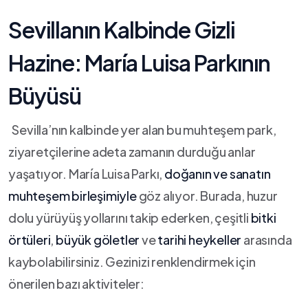
Sevillanın Kalbinde Gizli
Hazine: María Luisa Parkının ​
Büyüsü
‌ ⁤ Sevilla’nın kalbinde⁣ yer⁣ alan bu muhteşem park,
‍ziyaretçilerine adeta zamanın‌ durduğu anlar
yaşatıyor. María Luisa Parkı,
doğanın ve sanatın
muhteşem birleşimiyle
göz alıyor. Burada, huzur
dolu ‍yürüyüş ⁤yollarını ‍takip ederken,‍ çeşitli
bitki
örtüleri
,
büyük ‌göletler
ve
tarihi heykeller
arasında
kaybolabilirsiniz. ⁤Gezinizi renklendirmek için
önerilen bazı aktiviteler: