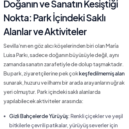
Doğanın ve​ Sanatın Kesiştiği
‌Nokta: Park İçindeki‌ Saklı
Alanlar ve⁣ Aktiviteler
Sevilla’nın⁢ en göz alıcı⁢ köşelerinden biri olan María
Luisa Parkı,⁢ sadece doğanın büyüsüyle değil,‍ aynı
⁣zamanda sanatın ‍zarafetiyle de dolup taşmaktadır.
Bu park, ziyaretçilerine pek çok⁤
keşfedilmemiş alan
‍
sunarak, huzuru ve ilhamı bir arada arayanların uğrak
yeri olmuştur. Park içindeki saklı alanlarda
yapılabilecek aktiviteler arasında:
Gizli Bahçelerde Yürüyüş:
Renkli⁢ çiçekler ve yeşil
bitkilerle çevrili patikalar, yürüyüş ‌severler için