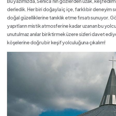
Bu yazımızda,⁤ Senica’nın ‍gözlerden‍ uzak, keşfedilmeyi
derledik. Her⁣ biri doğayla iç içe, farklı⁤ bir deneyim 
doğal‍ güzelliklerine tanıklık etme ‌fırsatı sunuyor. ⁣G
yapıtların mistik atmosferine ‌kadar⁢ uzanan bu yolcul
unutulmaz anılar biriktirmek üzere sizleri‌ davet ediyo
köşelerine ‍doğru⁤ bir keşif ⁤yolculuğuna çıkalım!