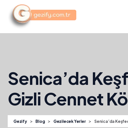
Senica’da Keşf
Gizli Cennet Kö
>
>
>
Gezify
Blog
Gezilecek Yerler
Senica’da Keşfed