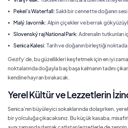
Pekel’s Waterfall:
‌Saklı bir cennette doğanın ses
Malý ⁤Javorník:
Alpin çiçekler ve berrak gökyüzüyle d
Slovenský ‌raj National ⁢Park:
Adrenalin tutkunları⁣ i
Senica Kalesi:
⁢Tarih ⁣ve doğanın birleştiği noktada
Gezify’de, bu güzellikleri keşfetmek için en iyi zamanlar
noktalarında doğayla baş ‍başa‌ kalmanın tadını çıkarı
kendine hayran bırakacak.
Yerel⁣ Kültür ve Lezzetlerin İzi
Senica’nın büyüleyici sokaklarında dolaşırken, yerel kü
bir yolculuğa çıkacaksınız. ​Bu küçük kasaba, ⁣misaf
aynı⁢ zamanda damak çatlatan⁢ lezzetlerle de zengin