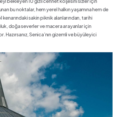
​ bekleyen 10 ​gizli cennet köşesini ⁢sizler⁣ için
sunan bu‍ noktalar,⁣ hem yerel‍ halkın ⁣yaşamına hem‌ de
öl kenarındaki sakin piknik alanlarından, tarihi
uk, ​doğa⁢ severler ve ⁢macera arayanlar için
r. ⁤Hazırsanız, Senica’nın⁢ gizemli ve büyüleyici