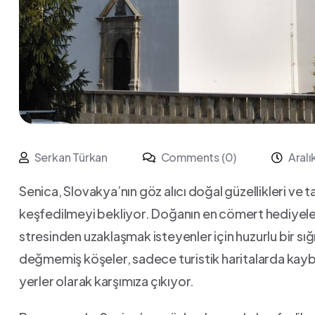
Serkan Türkan
Comments (0)
Aral
Senica, Slovakya’nın göz alıcı⁢ doğal güzellikleri ve tar
‍keşfedilmeyi bekliyor. Doğanın en cömert⁣ hediyeler
stresinden uzaklaşmak isteyenler için ‍huzurlu bir sığ
⁤değmemiş ‌köşeler, sadece‌ turistik haritalarda kayb
⁤yerler olarak ⁤karşımıza çıkıyor.