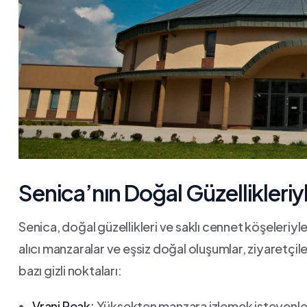
Senica’nın Doğal Güzellikleriyl
Senica,​ doğal güzellikleri ve saklı cennet köşeleriyl
alıcı manzaralar ve eşsiz ‍doğal oluşumlar, ziyaretç
‌bazı gizli⁤ noktaları:
Vranj Peak:
Yüksekten ⁢manzara izlemek ‍isteyenler