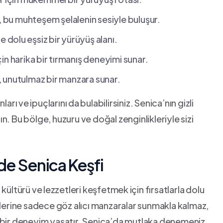
i, bu muhteşem şelalenin sesiyle buluşur.
olu ⁤eşsiz bir⁢ yürüyüş‌ alanı.
çin harika bir⁢ tırmanış deneyimi sunar.
, unutulmaz bir ​manzara sunar.
ı ve ⁣ipuçlarını ⁣da bulabilirsiniz. Senica’nın gizli
n. Bu bölge, huzuru ve doğal zenginlikleriyle sizi
nde Senica ⁣Keşfi
ltürü ve⁤ lezzetleri​ keşfetmek⁣ için fırsatlarla dolu⁣
irlerine sadece göz alıcı manzaralar sunmakla kalmaz,
‍ bir deneyim yaşatır. Senica’da mutlaka denemeniz