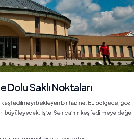
e⁣ Dolu Saklı Noktaları
e keşfedilmeyi bekleyen bir hazine. Bu ​bölgede, ‍göz⁣
ileri büyüleyecek. İşte, Senica’nın keşfedilmeye‍ değer
⁣ için mükemmel bir ⁢yürüyüş rotası.