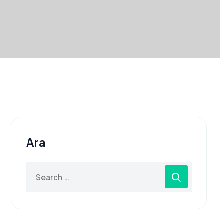
Ara
Search
for: