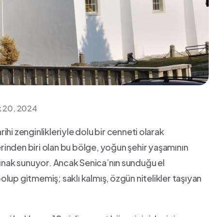
ık 20, 2024
ihi ‍zenginlikleriyle‌ dolu bir cenneti ⁣olarak
inden biri olan bu bölge, yoğun ‍şehir yaşamının
ınak sunuyor. Ancak⁤ Senica’nın ⁣sunduğu⁣ el
olup gitmemiş; saklı kalmış, özgün nitelikler taşıyan