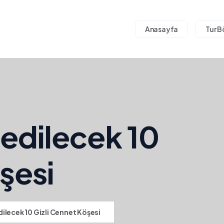
Anasayfa
Tur B
edilecek 10
şesi
ilecek 10 Gizli Cennet Köşesi