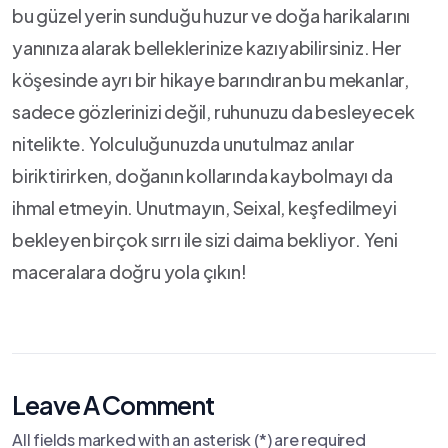
bu güzel yerin sunduğu huzur ve doğa harikalarını
yanınıza alarak belleklerinize kazıyabilirsiniz. Her
⁢köşesinde ayrı bir hikaye barındıran bu mekanlar,
sadece gözlerinizi değil, ruhunuzu da besleyecek
nitelikte. Yolculuğunuzda unutulmaz⁢ anılar
biriktirirken, doğanın kollarında kaybolmayı ⁤da
ihmal etmeyin. Unutmayın, ⁤Seixal, keşfedilmeyi
bekleyen birçok sırrı ile sizi daima bekliyor. Yeni
maceralara doğru yola çıkın!
Leave A Comment
All fields marked with an asterisk (*) are required