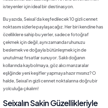
isteyenler için ideal bir destinasyon.
Bu yazıda, Seixal’da keşfedilecek 10 ⁢gizli cennet
noktasını sizlerle paylaşacağız. Her biri kendine ‌has
özelliklere ​sahip bu ⁢yerler, sadece fotoğraf⁤
çekmek için değil, aynı zamanda ⁣ruhunuzu
beslemek ve doğayla bütünleşmek⁤ için ‌de‍
unutulmaz fırsatlar sunuyor. Saklı ⁤doğanın
kollarında kaybolmaya, göz alıcı manzaralar
‍eşliğinde yeni keşifler ⁤yapmaya hazır mısınız? O
halde, Seixal’ın gizli cennet noktalarına doğru bir
yolculuğa çıkalım!
Seixalın Sakin Güzellikleriyle