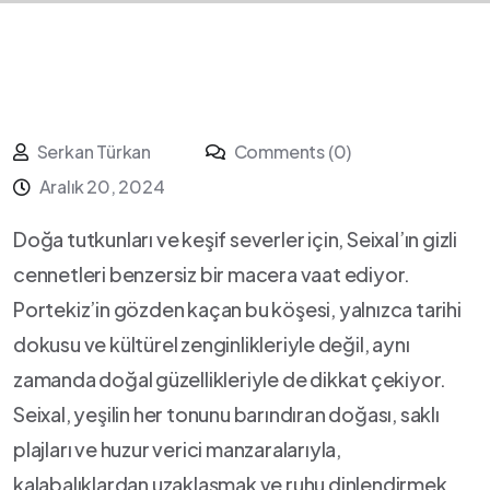
Serkan Türkan
Comments (0)
Aralık 20, 2024
Doğa tutkunları ve keşif severler için, Seixal’ın gizli
cennetleri benzersiz bir macera vaat ediyor.
‍Portekiz’in gözden kaçan bu köşesi, ‍yalnızca‌ tarihi
dokusu ve ‍kültürel zenginlikleriyle⁤ değil, aynı
zamanda doğal ⁢güzellikleriyle de dikkat çekiyor.⁣
Seixal, yeşilin ‍her tonunu barındıran doğası, saklı
plajları ve huzur verici manzaralarıyla,
kalabalıklardan ‌uzaklaşmak ve ruhu dinlendirmek