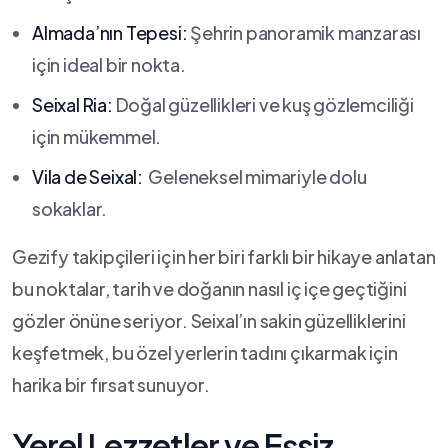
Almada’nın Tepesi:
Şehrin panoramik manzarası
için ideal bir nokta.
Seixal Ria:
Doğal güzellikleri ve kuş⁣ gözlemciliği
için mükemmel.
Vila de Seixal:
⁣ Geleneksel mimariyle dolu
sokaklar.
Gezify takipçileri için her biri farklı bir hikaye ‍anlatan
bu noktalar, tarih ve doğanın nasıl​ iç ⁤içe geçtiğini
gözler önüne seriyor. ‌Seixal’ın sakin güzelliklerini
keşfetmek, bu özel yerlerin tadını çıkarmak için
harika bir fırsat sunuyor.
Yerel‌ Lezzetler ve Eşsiz