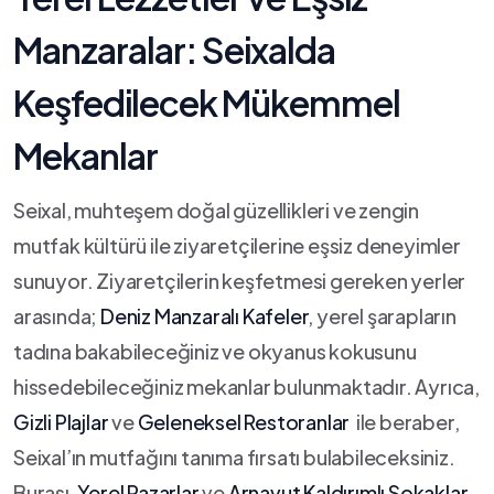
Manzaralar: Seixalda
Keşfedilecek⁢ Mükemmel
Mekanlar
Seixal, muhteşem doğal güzellikleri ve zengin
mutfak kültürü ile ziyaretçilerine‌ eşsiz deneyimler
sunuyor. Ziyaretçilerin keşfetmesi gereken yerler
arasında;
Deniz Manzaralı Kafeler
, yerel şarapların
tadına bakabileceğiniz ve okyanus kokusunu
hissedebileceğiniz mekanlar bulunmaktadır. ​Ayrıca,‍
Gizli Plajlar
ve
Geleneksel Restoranlar
‍ ile beraber,
Seixal’ın mutfağını tanıma fırsatı bulabileceksiniz.
Burası,
Yerel Pazarlar
ve
Arnavut Kaldırımlı Sokaklar