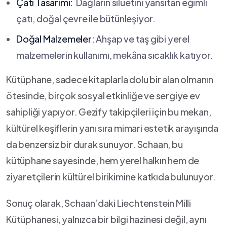
Çatı Tasarımı:
⁣ Dağların⁢ siluetini yansıtan eğimli ​
çatı, doğal çevre ile bütünleşiyor.
Doğal Malzemeler:
Ahşap ve taş gibi yerel
malzemelerin kullanımı, mekâna sıcaklık katıyor.
Kütüphane, sadece kitaplarla dolu bir alan olmanın
ötesinde, birçok sosyal etkinliğe ve sergiye ev
sahipliği yapıyor. ⁤Gezify takipçileri için bu mekan,
kültürel keşiflerin yanı sıra mimari estetik arayışında
da benzersiz bir durak sunuyor. Schaan, bu⁢
kütüphane sayesinde, hem yerel halkın hem de
ziyaretçilerin kültürel birikimine‌ katkıda bulunuyor.
Sonuç olarak, Schaan’daki Liechtenstein Milli
Kütüphanesi, yalnızca bir bilgi hazinesi değil, aynı