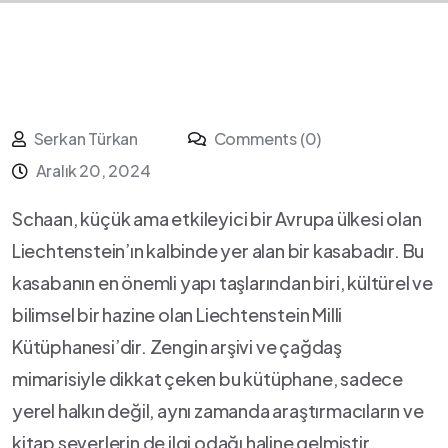
Serkan Türkan
Comments (0)
Aralık 20, 2024
Schaan, küçük ama etkileyici bir Avrupa ⁢ülkesi olan
⁢Liechtenstein’ın⁢ kalbinde yer alan bir kasabadır. Bu
⁣kasabanın en önemli yapı taşlarından biri, kültürel ve
bilimsel bir hazine olan Liechtenstein Milli
Kütüphanesi’dir. Zengin arşivi ve çağdaş
mimarisiyle ‌dikkat çeken ​bu kütüphane, sadece
‍yerel halkın değil, aynı zamanda araştırmacıların ve
kitap severlerin‍ de ilgi odağı haline gelmiştir.