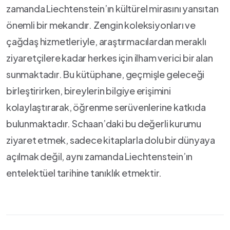
zamanda Liechtenstein’ın kültürel mirasını ⁤yansıtan
önemli bir mekandır. Zengin​ koleksiyonları ve
çağdaş ‍hizmetleriyle, araştırmacılardan‍ meraklı
ziyaretçilere kadar herkes ‌için ilham verici bir‍ alan
sunmaktadır. Bu kütüphane, geçmişle geleceği
⁣birleştirirken, bireylerin bilgiye⁣ erişimini
⁤kolaylaştırarak, öğrenme serüvenlerine katkıda
bulunmaktadır. Schaan’daki bu⁣ değerli kurumu
ziyaret ⁣etmek, sadece kitaplarla‍ dolu bir dünyaya
açılmak değil, aynı zamanda Liechtenstein’ın⁢
entelektüel‍ tarihine tanıklık etmektir.