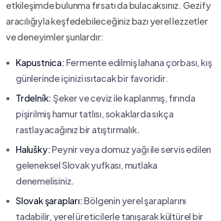
etkileşimde⁤ bulunma fırsatı da bulacaksınız.⁣ Gezify
aracılığıyla ​keşfedebileceğiniz bazı yerel lezzetler⁣
ve deneyimler şunlardır:
Kapustnica:
Fermente edilmiş lahana çorbası, kış
günlerinde içinizi ısıtacak bir favoridir.
Trdelník:
Şeker ve ceviz⁣ ile kaplanmış, fırında
pişirilmiş⁢ hamur tatlısı, sokaklarda‍ sıkça
rastlayacağınız bir atıştırmalık.
Halušky:
Peynir veya domuz yağı ile servis edilen
geleneksel Slovak yufkası, mutlaka
denemelisiniz.
Slovak şarapları:
Bölgenin yerel şaraplarını
tadabilir, ⁤yerel üreticilerle tanışarak ‍kültürel ⁣bir