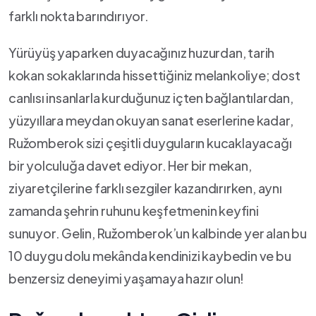
farklı nokta barındırıyor.
Yürüyüş yaparken duyacağınız huzurdan, tarih
⁢kokan sokaklarında⁣ hissettiğiniz melankoliye; dost
canlısı insanlarla kurduğunuz içten bağlantılardan,
yüzyıllara meydan okuyan sanat eserlerine kadar,
Ružomberok sizi çeşitli duyguların kucaklayacağı
bir yolculuğa davet ediyor. Her bir mekan,
ziyaretçilerine farklı sezgiler kazandırırken, aynı
zamanda şehrin ruhunu keşfetmenin keyfini
sunuyor. ⁤Gelin, Ružomberok’un kalbinde yer alan bu
10 duygu⁤ dolu mekânda kendinizi kaybedin ve bu
benzersiz deneyimi yaşamaya hazır olun!