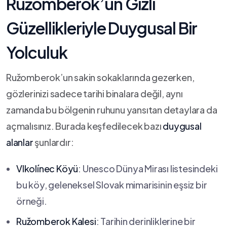
Ružomberok’un Gizli
Güzellikleriyle ⁢Duygusal Bir
Yolculuk
Ružomberok’un sakin sokaklarında⁣ gezerken,
gözlerinizi sadece tarihi​ binalara değil, aynı‍
zamanda bu bölgenin ruhunu yansıtan detaylara da
açmalısınız. Burada ⁢keşfedilecek bazı
duygusal
alanlar
şunlardır:
Vlkolínec Köyü
: Unesco Dünya Mirası listesindeki
bu köy, geleneksel ‌Slovak ⁤mimarisinin eşsiz bir‌
örneği.
Ružomberok Kalesi
: Tarihin⁣ derinliklerine bir