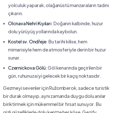
yolculuk yaparak, olağanüstü manzaraların tadını
⁤çıkarın.
Olcnava​ Nehri Kıyıları
: Doğanın kalbinde, huzur
dolu yürüyüş yollarında ‌kaybolun.
Kostel sv. Ondřeje
: Bu tarihi kilise,⁣ hem
mimarisiyle ​hem de atmosferiyle derin bir huzur
sunar.
Czernickova ‍Gölü
: Göl kenarında geçirilen ⁢bir
gün, ruhunuza iyi gelecek bir kaçış noktasıdır.
Gezmeyi sevenler ⁣için Ružomberok, sadece turistik
bir durak olmayıp, aynı zamanda ‍duygu dolu anılar
biriktirmek için‍ mükemmel bir fırsat sunuyor. Bu​
gizli ⁢güzelliklerle dolu kentte her köşe, Gezify