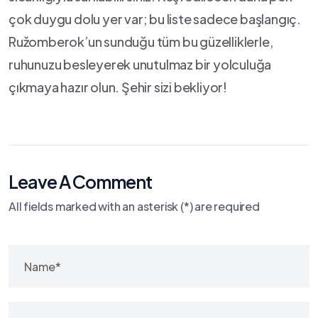
çok duygu dolu yer var; ‌bu liste sadece başlangıç.
Ružomberok’un sunduğu tüm ‌bu güzelliklerle,
ruhunuzu besleyerek ⁣unutulmaz bir ‍yolculuğa
çıkmaya hazır ‌olun.‌ Şehir sizi bekliyor!
Leave A Comment
All fields marked with an asterisk (*) are required