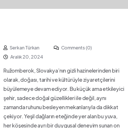
Serkan Türkan
Comments (0)
Aralık 20, 2024
Ružomberok, Slovakya’nın gizli hazinelerinden biri
olarak, doğası, tarihi ve kültürüyle ‌ziyaretçilerini
⁣büyülemeye devam ediyor. Bu küçük ama etkileyici
şehir, sadece doğal güzellikleri ile değil, aynı
zamanda ruhunu besleyen mekanlarıyla da dikkat⁢
çekiyor. ⁣Yeşil dağların eteğinde yer ‌alan bu yuva,
her‍ köşesinde ayrı bir duygusal deneyim sunan on‌