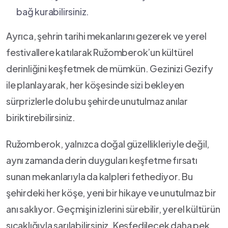
bağ kurabilirsiniz.
Ayrıca, şehrin‍ tarihi​ mekanlarını gezerek ve yerel
festivallere katılarak Ružomberok’un kültürel
derinliğini ‍keşfetmek de mümkün. Gezinizi Gezify
ile planlayarak, her köşesinde sizi bekleyen
sürprizlerle dolu bu şehirde unutulmaz anılar​
biriktirebilirsiniz.
Ružomberok, yalnızca doğal güzellikleriyle ‌değil,
aynı zamanda ⁣derin duyguları keşfetme fırsatı
sunan mekanlarıyla da kalpleri fethediyor. Bu
şehirdeki her ‍köşe, yeni bir hikaye ve unutulmaz⁢ bir
anı saklıyor. Geçmişin ​izlerini sürebilir, yerel kültürün
‍sıcaklığıyla sarılabilirsiniz. Keşfedilecek daha pek