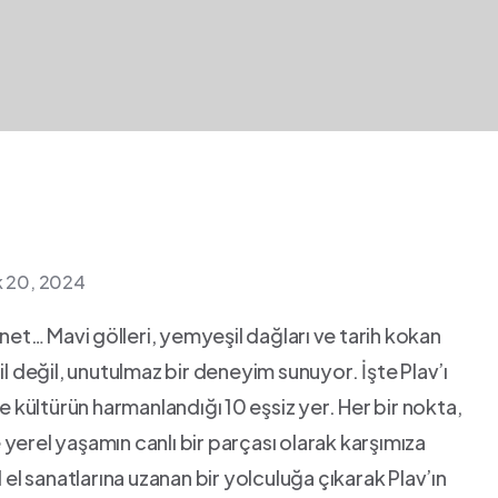
ık 20, 2024
net… Mavi⁣ gölleri, yemyeşil dağları ⁤ve tarih kokan
il değil, unutulmaz bir deneyim sunuyor. İşte Plav’ı
ültürün harmanlandığı⁢ 10 eşsiz yer. Her bir‌ nokta,
ve yerel yaşamın canlı bir parçası olarak karşımıza
 el sanatlarına uzanan bir yolculuğa çıkarak Plav’ın