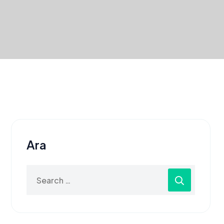
Ara
Search
for: