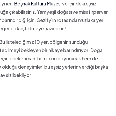
ayrıca,
Boşnak Kültürü Müzesi
⁣ve içindeki eşsiz
culuğa çıkabilirsiniz. Yemyeşil doğası ve misafirperver
r barındırdığı ‌için, Gezify’ın ​rotasında mutlaka ‍yer
eğerleri keşfetmeye hazır olun!
 Bu listelediğimiz‌ 10 yer, bölgenin ⁤sunduğu
eşfedilmeyi bekleyen bir hikaye barındırıyor. Doğa
a geçirilecek zaman, hem ruhu ⁤doyuracak hem de
 olduğu deneyimler, bu eşsiz yerlerin verdiği başka
av sizi bekliyor!