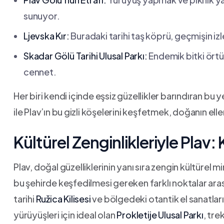
sunuyor.
Ljevska Kır:
Buradaki tarihi taş köprü, geçmişin iz
Skadar ​Gölü Tarihi Ulusal Parkı:
​Endemik bitki örtü
cennet.
Her biri ‌kendi içinde‍ eşsiz güzellikler barındıran bu
ile Plav’ın bu⁣ gizli köşelerini keşfetmek, doğanın el
Kültürel Zenginlikleriyle Plav
Plav, doğal güzelliklerinin yanı‍ sıra zengin kültürel
bu şehirde keşfedilmesi gereken farklı noktalar ar
tarihi
Ružica Kilisesi
ve bölgedeki otantik el sanatları
yürüyüşleri için ideal olan
Prokletije Ulusal Parkı
, tre