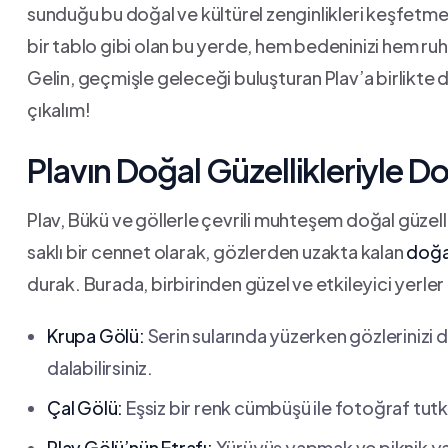
sunduğu bu ⁣doğal ve kültürel zenginlikleri keşfetme
bir tablo gibi olan bu yerde, hem bedeninizi hem ruh
Gelin, geçmişle geleceği buluşturan ⁢Plav’a birlikte d
çıkalım!
Plavın Doğal Güzellikleriyle Dol
Plav, Bükü ve göllerle çevrili muhteşem doğal güzell
saklı bir cennet olarak, gözlerden uzakta kalan
doğa 
durak. Burada, birbirinden güzel ⁢ve etkileyici yerler
Krupa Gölü:
Serin ‍sularında⁢ yüzerken gözlerinizi
dalabilirsiniz.
Çal Gölü:
Eşsiz bir renk cümbüşü ile fotoğraf tutk
Plav Gölü’nün Etrafı:
Yürüyüş​ yapmak ve piknik 