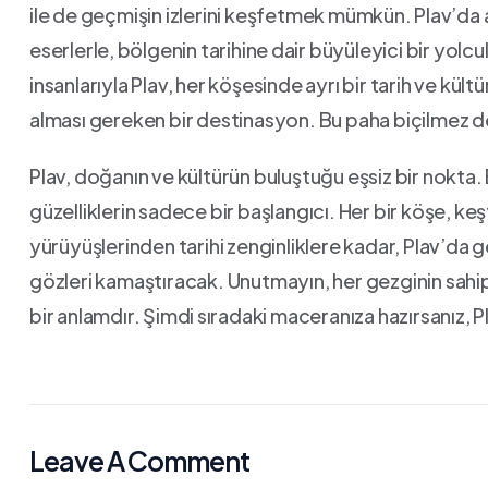
ile de geçmişin izlerini keşfetmek mümkün. ⁣Plav’da 
eserlerle, ⁤bölgenin tarihine ⁤dair büyüleyici bir yol
insanlarıyla Plav, her köşesinde‌ ayrı bir tarih ve kültü
alması gereken bir destinasyon. Bu paha biçilmez d
Plav, doğanın ve kültürün buluştuğu eşsiz ​bir‍ nokta.
güzelliklerin sadece bir başlangıcı. Her bir köşe,​ k
⁤yürüyüşlerinden tarihi zenginliklere kadar, Plav’d
gözleri kamaştıracak. Unutmayın, her gezginin sahip
bir anlamdır. Şimdi⁢ sıradaki maceranıza hazırsanız, Pl
Leave A Comment