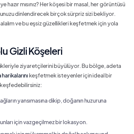
ye hazır mısınız? Her köşesi bir masal, her görüntüsü
unuzu dinlendirecek birçok sürpriz sizi bekliyor.
alalım ve bu eşsiz güzellikleri keşfetmek için yola
u Gizli Köşeleri
ikleriyle ziyaretçilerini büyülüyor. Bu bölge, adeta
harikalarını
⁢keşfetmek isteyenler için ideal bir
 keşfedebilirsiniz:
 dağların yansımasına dikip, doğanın ⁢huzuruna
unları için vazgeçilmez bir lokasyon.
yapmak için mükemmel bir doğal background