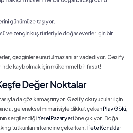
lerini günümüze taşıyor.
sü ve zengin kuş türleriyle ​doğaseverler için bir
 yerler, gezginlere unutulmaz anılar vadediyor. Gezify​
lerinde kaybolmak için mükemmel bir ⁣fırsat!
: Keşfe Değer Noktalar
 mirasıyla da göz kamaştırıyor. Gezify okuyucuları için
asında, geleneksel mimarisiyle dikkat çeken
Plav Gölü
,
nın sergilendiği‌
Yerel Pazaryeri
öne çıkıyor. Doğa
kking tutkunlarını kendine çekerken,
İfete Konakları
‍