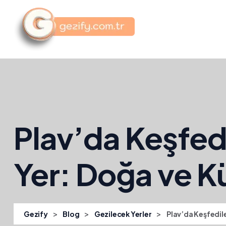
Plav’da Keşfedi
Yer: Doğa ve Kü
>
>
>
Gezify
Blog
Gezilecek Yerler
Plav’da Keşfedile