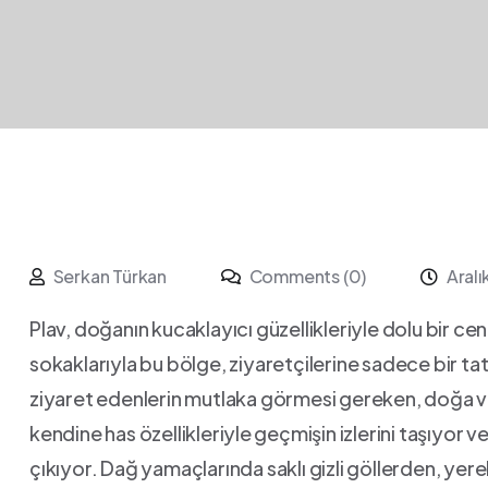
Serkan Türkan
Comments (0)
Aral
Plav, doğanın kucaklayıcı güzellikleriyle dolu bir cen
sokaklarıyla bu bölge, ziyaretçilerine sadece bir tat
ziyaret edenlerin mutlaka görmesi gereken, doğa ve k
kendine has özellikleriyle ⁤geçmişin izlerini taşıyor 
çıkıyor. Dağ yamaçlarında saklı gizli göllerden, yerel