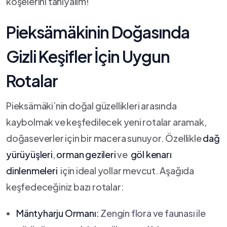
‌köşelerini ‍tanıyalım!
Pieksämäkinin Doğasında
Gizli‌ Keşifler⁣ İçin ‌Uygun
Rotalar
Pieksämäki’nin doğal güzellikleri arasında
kaybolmak⁣ ve keşfedilecek yeni⁤ rotalar aramak,⁢
doğaseverler‍ için bir macera sunuyor. Özellikle⁣
dağ
yürüyüşleri
,
orman gezileri
ve ‌
göl kenarı
dinlenmeleri
⁤ için ⁢ideal yollar ​mevcut. ⁤Aşağıda
keşfedeceğiniz ‌bazı rotalar:
Mäntyharju Ormanı:
Zengin flora ​ve​ faunası ⁢ile