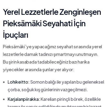
Yerel Lezzetlerle Zenginleşen
‌Pieksämäki Seyahati İçin
İpuçları
Pieksämäki’ye yapacağınız seyahat sırasında yerel
⁢lezzetlerle damak tadınızı‍ şımartmayı unutmayın.
Bu şirin kasabada tadabileceğiniz bazı harika
yiyecekler⁢ arasında şunlar yer ⁤alıyor:
Lohikeitto:
​Somon ⁤balığı ile yapılan bu⁣ geleneksel
çorba,⁤ soğuk‌ kış ‍günlerinin vazgeçilmezi.
Karjalanpiirakka:
Karelian pirinçli börek, özellikle
⁤krema ile servis edildiğinde muhteşem bir lezzet⁤