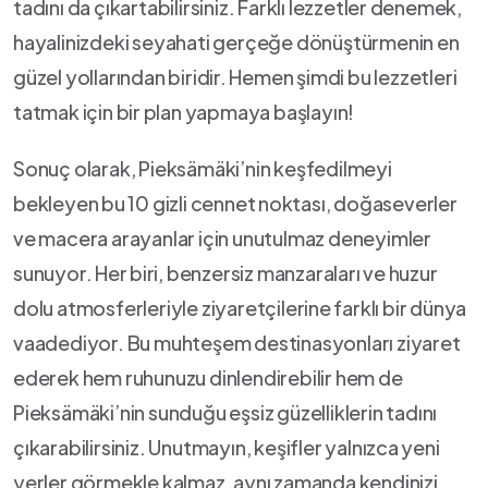
tadını ​da çıkartabilirsiniz. Farklı lezzetler ⁣denemek,
‍hayalinizdeki seyahati gerçeğe dönüştürmenin en
güzel ‍yollarından biridir.⁣ Hemen‌ şimdi bu​ lezzetleri
tatmak için ‌bir⁣ plan yapmaya başlayın!
Sonuç olarak, Pieksämäki’nin‍ keşfedilmeyi
bekleyen⁤ bu ‍10 gizli cennet⁢ noktası, doğaseverler
ve macera arayanlar için unutulmaz​ deneyimler
sunuyor.⁣ Her⁤ biri, benzersiz manzaraları​ ve⁢ huzur
dolu atmosferleriyle ziyaretçilerine⁣ farklı bir dünya‍
vaadediyor. Bu‌ muhteşem destinasyonları ziyaret
ederek hem ruhunuzu​ dinlendirebilir hem de
Pieksämäki’nin sunduğu eşsiz ‌güzelliklerin tadını‌
çıkarabilirsiniz. Unutmayın, ​keşifler‌ yalnızca ⁣yeni
‍yerler görmekle‍ kalmaz, ​aynı zamanda ‌kendinizi