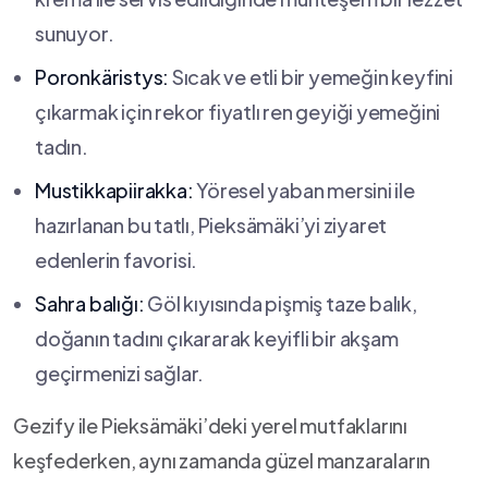
sunuyor.
Poronkäristys:
⁢Sıcak⁢ ve‌ etli ‍bir ‍yemeğin keyfini
çıkarmak için rekor fiyatlı⁢ ren geyiği ⁢yemeğini
tadın.
Mustikkapiirakka:
⁢Yöresel⁤ yaban mersini ⁤ile⁣
hazırlanan bu ⁣tatlı,‍ Pieksämäki’yi⁢ ziyaret
edenlerin favorisi.
Sahra balığı:
Göl kıyısında pişmiş taze balık,
doğanın tadını çıkararak keyifli bir akşam
geçirmenizi sağlar.
Gezify ‌ile‍ Pieksämäki’deki yerel‍ mutfaklarını
keşfederken, aynı zamanda güzel manzaraların