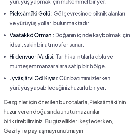
yürüyüş yapmak⁣ için mükemmel bir yer.
Pieksämäki Gölü:
⁢ Göl ⁤çevresinde ‌piknik alanları
ve yürüyüş yolları bulunmaktadır.
Väätäkkö Ormanı:
‌Doğanın içinde kaybolmak ⁤için
ideal, ​sakin bir ⁣atmosfer sunar.
Hiidenvuori ⁤Vadisi:
⁢Tarihi kalıntılarla dolu ve
muhteşem manzaralara sahip bir bölge.
Jyväsjärvi Göl‌ Kıyısı:
Gün ⁣batımını‍ izlerken
yürüyüş yapabileceğiniz huzurlu bir yer.
Gezginler için önerilen bu ⁣rotalarla, Pieksämäki’nin
huzur veren ⁤doğasında unutulmaz anılar
biriktirebilirsiniz. Bu‍ güzellikleri keşfederken,
Gezify ile paylaşmayı ⁤unutmayın!