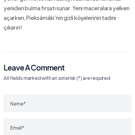
yeniden bulma fırsatı ⁢sunar. Yeni maceralara yelken
açarken, Pieksämäki’nin gizli⁢ köşelerinin tadını
çıkarın!
Leave A Comment
All fields marked with an asterisk (*) are required