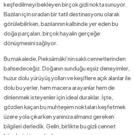
keşfedilmeyi bekleyen ‌birçok⁢ gizli ⁤nokta sunuyor.
Bazıları için sıradan ​bir tatil destinasyonu ​olarak
görülebilirken, bazılarının ‌kalbinde yer‍ eden⁣ bu
doğa parçaları, birçok hayalin⁢ gerçeğe
dönüşmesini ⁣sağlıyor.⁢
Bu makalede, Pieksämäki’nin saklı cennetlerinden
bahsedeceğiz.​ Doğanın sunduğu eşsiz​ deneyimler,⁤
huzur dolu yürüyüş⁢ yolları ⁣ve keşiflere açık alanlar ile
​dolu bu yerler,‍ hem ​macera arayanlar​ hem ⁢de
dinlenmek isteyenler için​ ideal duraklar. ⁣İşte,
gözden kaçan ⁣bu ‌muhteşem noktaları keşfetmek
üzere yola‍ çıkarken yanınıza almanız gereken
bilgileri derledik. Gelin, birlikte​ bu gizli ⁣cennet