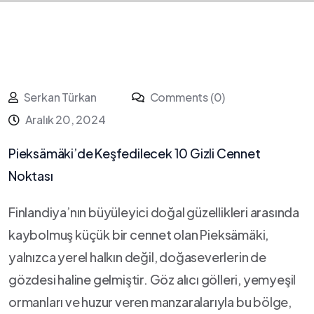
Serkan Türkan
Comments (0)
Aralık 20, 2024
Pieksämäki’de Keşfedilecek‌ 10‍ Gizli Cennet
Noktası
Finlandiya’nın büyüleyici⁤ doğal ⁣güzellikleri ‌arasında
kaybolmuş küçük bir cennet⁢ olan‌ Pieksämäki,
yalnızca yerel halkın değil, doğaseverlerin de
‌gözdesi ⁢haline gelmiştir. Göz alıcı gölleri, yemyeşil
‍ormanları ve⁤ huzur veren manzaralarıyla bu bölge,