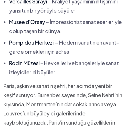
Versailles Sarayı
⁤ – ⁢Kraliyet yaşamının ‌ihtişamını⁣
yansıtan bir⁣ yönüyle büyüler.
Musee ⁢d’Orsay
– İmpressionist sanat⁢ eserleriyle​
dolup taşan bir ⁣dünya.
Pompidou Merkezi
‍ – Modern ⁢sanatın en avant-
garde örnekleri için adres.
Rodin Müzesi
– Heykelleri ve bahçeleriyle sanat⁢
izleyicilerini büyüler.
Paris, aşkın ve ⁤sanatın şehri, her adımda yeni ⁣bir
keşif​ sunuyor. Bu​ rehber sayesinde, Seine Nehri’nin
kıyısında,‍ Montmartre’nın ‌dar sokaklarında veya
Louvres’un ​büyüleyici galerilerinde
kaybolduğunuzda, ⁣Paris’in sunduğu ​güzelliklerin‌