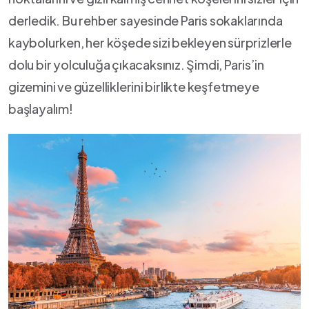
derledik. Bu rehber ​sayesinde Paris‌ sokaklarında‌
kaybolurken, her köşede ‍sizi ⁤bekleyen ‌sürprizlerle
dolu ‍bir yolculuğa çıkacaksınız. ​Şimdi, Paris’in
gizemini ve ‌güzelliklerini ⁤birlikte ‍keşfetmeye
başlayalım!