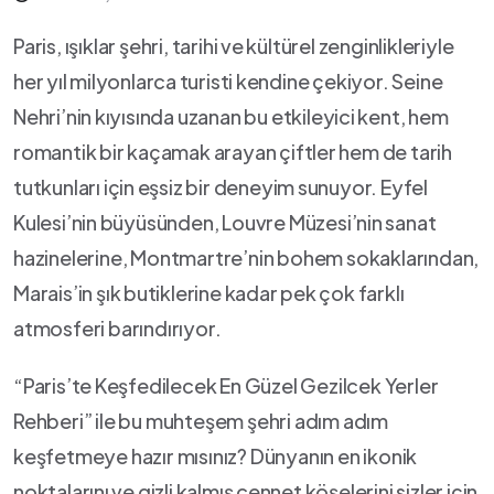
Paris, ışıklar şehri, tarihi⁤ ve kültürel zenginlikleriyle
her yıl⁤ milyonlarca⁣ turisti ⁤kendine çekiyor. Seine⁣
Nehri’nin ⁤kıyısında ‌uzanan‍ bu etkileyici ⁢kent, hem
romantik bir⁢ kaçamak arayan çiftler ⁣hem de tarih
tutkunları için⁣ eşsiz bir deneyim ⁣sunuyor. Eyfel
‌Kulesi’nin ⁣büyüsünden, Louvre Müzesi’nin ⁤sanat
hazinelerine, Montmartre’nin bohem sokaklarından,
Marais’in şık⁢ butiklerine kadar ‌pek ⁤çok farklı
atmosferi barındırıyor.
“Paris’te⁤ Keşfedilecek En‌ Güzel ​Gezilcek Yerler
Rehberi” ile bu muhteşem şehri adım‌ adım⁤
keşfetmeye hazır mısınız? Dünyanın en ikonik
noktalarını⁤ ve gizli kalmış ⁢cennet‌ köşelerini sizler için