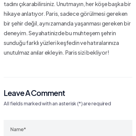
tadını çıkarabilirsiniz. ⁤Unutmayın,⁣ her köşe⁣ başka bir
hikaye anlatıyor. Paris, sadece görülmesi gereken
⁢bir‌ şehir değil,⁤ aynı ‍zamanda yaşanması gereken‍ bir
deneyim. Seyahatinizde bu muhteşem​ şehrin​
sunduğu farklı⁢ yüzleri keşfedin⁣ ve ⁣hatıralarınıza
‍unutulmaz anılar‍ ekleyin.​ Paris ⁣sizi bekliyor!
Leave A Comment
All fields marked with an asterisk (*) are required