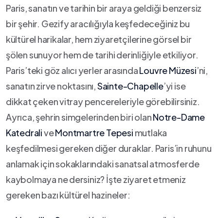
Paris, ⁣sanatın ve tarihin bir araya geldiği benzersiz
bir şehir. Gezify aracılığıyla keşfedeceğiniz ⁢bu
⁤kültürel⁤ harikalar, hem ⁢ziyaretçilerine görsel bir
şölen sunuyor hem de⁢ tarihi derinliğiyle etkiliyor.
Paris’teki göz alıcı⁣ yerler arasında
Louvre Müzesi
’ni,
sanatın ⁣zirve noktasını,
Sainte-Chapelle
’yi ise​
dikkat⁢ çeken⁢ vitray ‌pencereleriyle görebilirsiniz.
Ayrıca,​ şehrin simgelerinden biri olan⁣
Notre-Dame
⁢Katedrali
ve
Montmartre Tepesi
mutlaka
keşfedilmesi​ gereken diğer duraklar. Paris’in‌ ruhunu
anlamak için⁤ sokaklarındaki sanatsal‍ atmosferde
kaybolmaya ne ⁣dersiniz? İşte⁢ ziyaret etmeniz
gereken bazı ‌kültürel hazineler: