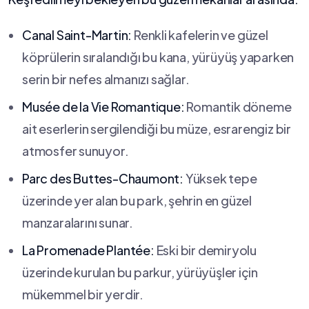
Canal ​Saint-Martin:
Renkli ⁤kafelerin ve ​güzel
köprülerin sıralandığı bu kana,‌ yürüyüş⁤ yaparken
serin bir⁣ nefes almanızı sağlar.
Musée de la Vie Romantique:
Romantik döneme
ait eserlerin sergilendiği bu‍ müze, esrarengiz bir
‌atmosfer ⁢sunuyor.
Parc des Buttes-Chaumont:
Yüksek‌ tepe
üzerinde⁣ yer ⁣alan bu park, ⁢şehrin en ‍güzel
manzaralarını sunar.
La‍ Promenade Plantée:
Eski bir demiryolu
üzerinde kurulan bu parkur,⁣ yürüyüşler⁢ için
mükemmel bir yerdir.