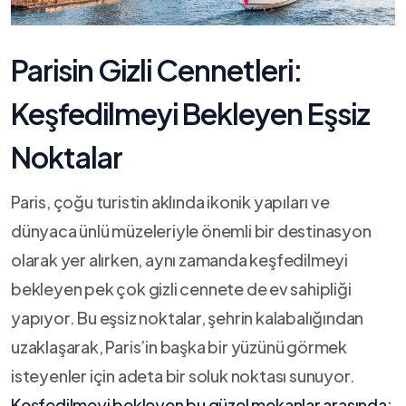
Parisin Gizli Cennetleri:
Keşfedilmeyi Bekleyen Eşsiz
Noktalar
Paris, çoğu turistin aklında ikonik yapıları ve ​
dünyaca ünlü müzeleriyle‍ önemli bir destinasyon
olarak yer alırken, aynı zamanda keşfedilmeyi​
bekleyen ‍pek çok gizli cennete de ev ⁢sahipliği⁣
yapıyor. Bu eşsiz noktalar, şehrin kalabalığından
uzaklaşarak, Paris’in başka bir yüzünü görmek
isteyenler için adeta bir soluk noktası sunuyor.
Keşfedilmeyi ⁤bekleyen⁤ bu güzel mekanlar ⁤arasında: