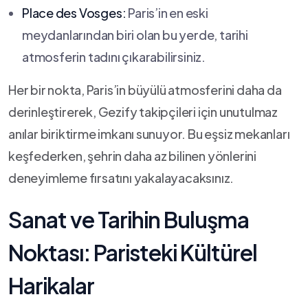
Place ⁣des Vosges:
Paris’in ​en ⁣eski
meydanlarından biri olan bu yerde, tarihi
atmosferin ‍tadını çıkarabilirsiniz.
Her bir ⁣nokta, ⁢Paris’in büyülü atmosferini daha da⁤
derinleştirerek, Gezify​ takipçileri için ‍unutulmaz
anılar biriktirme ‍imkanı⁢ sunuyor. Bu eşsiz ‌mekanları
keşfederken, şehrin daha ‌az‌ bilinen yönlerini
deneyimleme fırsatını yakalayacaksınız.
Sanat‍ ve Tarihin Buluşma
Noktası: Paristeki Kültürel
Harikalar