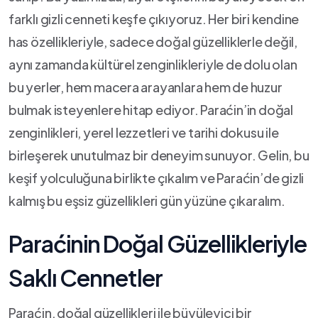
farklı gizli cenneti keşfe çıkıyoruz. Her biri kendine
⁣has özellikleriyle, sadece doğal güzelliklerle⁤ değil,
aynı zamanda kültürel ⁣zenginlikleriyle de dolu olan
bu yerler, hem macera⁣ arayanlara hem de ⁣huzur
bulmak isteyenlere hitap ediyor. ⁢Paraćin’in doğal
zenginlikleri, yerel lezzetleri ve tarihi dokusu ile
birleşerek ⁣unutulmaz bir deneyim sunuyor. Gelin, bu
keşif yolculuğuna birlikte ‍çıkalım ve ‌Paraćin’de ‌gizli
kalmış⁣ bu ​eşsiz güzellikleri gün‌ yüzüne çıkaralım.
Paraćinin⁣ Doğal Güzellikleriyle
Saklı Cennetler
Paraćin,⁢ doğal‍ güzellikleri ile büyüleyici bir