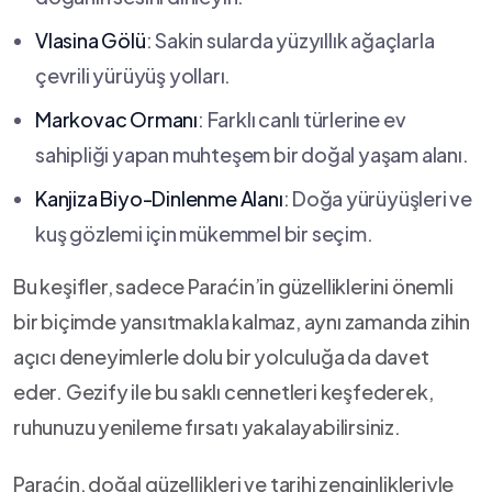
Vlasina Gölü
:‍ Sakin sularda⁢ yüzyıllık ağaçlarla
çevrili yürüyüş yolları.
Markovac Ormanı
: Farklı canlı⁤ türlerine ev
sahipliği yapan muhteşem bir doğal yaşam alanı.
Kanjiza Biyo-Dinlenme Alanı
: ⁤Doğa ⁣yürüyüşleri ve
kuş gözlemi için ⁢mükemmel bir seçim.
Bu keşifler, sadece Paraćin’in güzelliklerini önemli
bir biçimde yansıtmakla ​kalmaz, aynı zamanda zihin
⁤açıcı​ deneyimlerle dolu bir yolculuğa ‌da davet
eder.‍ Gezify ile bu saklı cennetleri keşfederek,
ruhunuzu⁢ yenileme fırsatı yakalayabilirsiniz.
Paraćin, doğal güzellikleri ve tarihi zenginlikleriyle