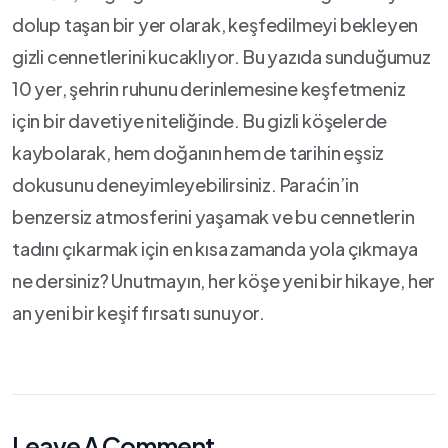
dolup ​taşan bir yer olarak, keşfedilmeyi bekleyen
gizli cennetlerini kucaklıyor. Bu yazıda sunduğumuz
10⁤ yer, şehrin ruhunu derinlemesine keşfetmeniz
için bir davetiye niteliğinde. Bu gizli köşelerde
kaybolarak, hem doğanın ‍hem de tarihin eşsiz
dokusunu deneyimleyebilirsiniz. Paraćin’in‌
benzersiz ‍atmosferini yaşamak ve bu cennetlerin
tadını‌ çıkarmak için en kısa zamanda‍ yola çıkmaya
ne⁢ dersiniz? Unutmayın, ‌her köşe yeni bir hikaye, her
⁤an yeni ‍bir keşif fırsatı sunuyor.
Leave A Comment