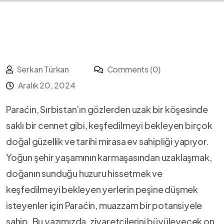
Serkan Türkan
Comments (0)
Aralık 20, 2024
Paraćin, Sırbistan’ın gözlerden uzak bir köşesinde
saklı bir cennet gibi, keşfedilmeyi bekleyen birçok
doğal⁢ güzellik ve tarihi mirasa ev sahipliği yapıyor.
Yoğun ‍şehir⁢ yaşamının karmaşasından uzaklaşmak,
doğanın​ sunduğu huzuru hissetmek ve
⁢keşfedilmeyi bekleyen yerlerin peşine düşmek
isteyenler⁤ için Paraćin, muazzam bir potansiyele
sahip. Bu yazımızda, ziyaretçilerini⁣ büyüleyecek on