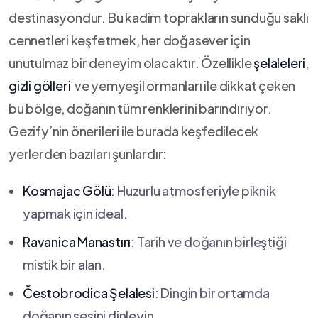
destinasyondur. Bu kadim toprakların sunduğu saklı
cennetleri⁤ keşfetmek, her doğasever​ için ​
unutulmaz‌ bir deneyim olacaktır. ⁣Özellikle
şelaleleri
,⁣
gizli gölleri
⁢ ve yemyeşil ormanları ile dikkat çeken
bu bölge, ⁣doğanın tüm renklerini barındırıyor.
Gezify’nin önerileri​ ile burada keşfedilecek
yerlerden bazıları şunlardır:
Kosmajac Gölü
: Huzurlu atmosferiyle piknik
yapmak için ideal.
Ravanica⁢ Manastırı
: ​Tarih ve doğanın birleştiği
mistik bir alan.
Čestobrodica Şelalesi
: Dingin bir ortamda
doğanın sesini dinleyin.