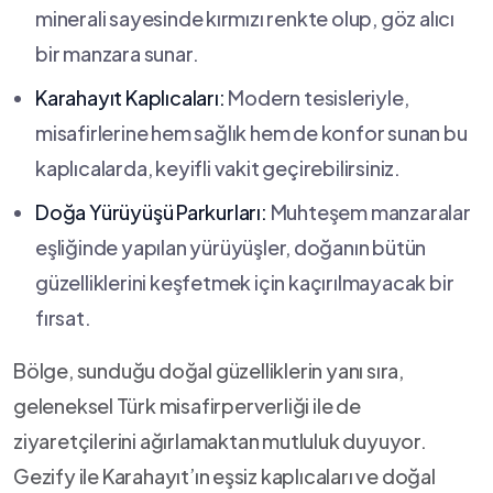
minerali sayesinde⁣ kırmızı renkte olup, göz alıcı
‌bir ​manzara sunar.
Karahayıt Kaplıcaları:
Modern tesisleriyle,
misafirlerine hem sağlık hem de konfor sunan bu
‌kaplıcalarda, keyifli vakit geçirebilirsiniz.
Doğa Yürüyüşü ⁤Parkurları:
Muhteşem manzaralar
eşliğinde yapılan yürüyüşler,⁢ doğanın bütün
güzelliklerini ​keşfetmek için kaçırılmayacak bir
fırsat.
Bölge, sunduğu doğal güzelliklerin yanı ‌sıra,
geleneksel⁤ Türk misafirperverliği ile de
ziyaretçilerini ağırlamaktan mutluluk‌ duyuyor.
Gezify ile Karahayıt’ın⁣ eşsiz kaplıcaları ve doğal