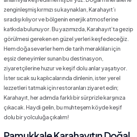
zenginleşmiş kırmızı su​ kaynakları, Karahayıt’ı
sıradışı kılıyor ⁣ve bölgenin enerjik atmosferine
katkıda bulunuyor. Bu⁤ yazımızda, Karahayıt’ta ⁤gezip
görülmesi gereken en güzel ‍yerleri keşfedeceğiz.⁢
Hem doğa severler hem​ de tarih meraklıları‍ için
eşsiz deneyimler sunan bu ‍destinasyon,
ziyaretçilerine huzur ve ⁣keşif dolu anlar ‍yaşatıyor.
İster sıcak su kaplıcalarında dinlenin, ister⁣ yerel
lezzetleri tatmak için restoranları ‌ziyaret edin;
Karahayıt, her adımda farklı⁣ bir sürprizle karşınıza
çıkacak.‌ Haydi gelin, bu ⁤muhteşem köyde keşif
dolu bir ​yolculuğa çıkalım!
Pamukkale Karahayıtın Doğal