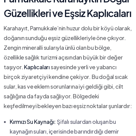
Güzellikleri ve Eşsiz Kaplıcaları
Karahayıt, Pamukkale’nin huzur⁣ dolu bir köyü olarak,
doğanın sunduğu eşsiz güzellikleriyle öne çıkıyor.​
Zengin mineralli‌ sularıyla ünlü olan ⁢bu ‍bölge,‌
özellikle sağlık turizmi açısından büyük⁢ bir değer​
taşıyor.
Kaplıcaları
sayesinde yerli ve yabancı
birçok ziyaretçiyi kendine çekiyor. Bu doğal sıcak​
sular, kas ve ⁤eklem sorunlarına iyi geldiği gibi, cilt
sağlığına​ da⁤ fayda sağlıyor. Bölgedeki
keşfedilmeyi bekleyen bazı⁣ eşsiz‌ noktalar şunlardır:
Kırmızı Su Kaynağı:
Şifalı sulardan oluşan⁣ bu
kaynağın suları, içerisinde barındırdığı demir