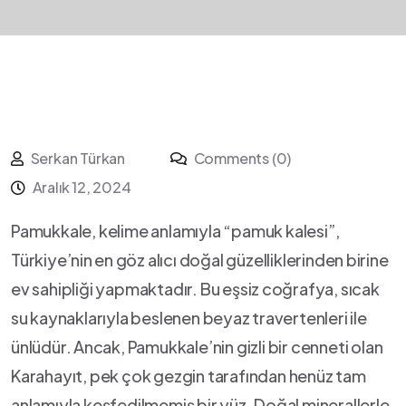
Serkan Türkan
Comments (0)
Aralık 12, 2024
Pamukkale, kelime anlamıyla “pamuk kalesi”,
Türkiye’nin⁣ en ⁤göz alıcı doğal güzelliklerinden ⁣birine
ev sahipliği yapmaktadır. Bu eşsiz⁢ coğrafya, sıcak⁢
su⁢ kaynaklarıyla beslenen ‌beyaz⁤ travertenleri ‌ile
ünlüdür.⁢ Ancak, Pamukkale’nin gizli ‌bir cenneti olan
Karahayıt, pek çok gezgin tarafından henüz tam
anlamıyla keşfedilmemiş ⁤bir yüz. ​Doğal minerallerle⁣