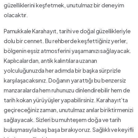
güzelliklerini keşfetmek, unutulmaz ⁤bir deneyim
olacaktır.
Pamukkale Karahayıt, tarihi‌ ve doğal ‌güzellikleriyle​
dolu bir‌ cennet. Bu rehberde keşfettiğiniz yerler,⁣
bölgenin eşsiz atmosferini yaşamanızı‍ sağlayacak.
Kaplıcalardan, antik kalıntılara uzanan
yolculuğunuzda her adımda ⁣bir başka sürprizle
karşılaşacaksınız. Doğanın yarattığı bu benzersiz
‌manzaralarda hem ruhunuzu dinlendirebilir hem de
tarih kokan yürüyüşler yapabilirsiniz. Karahayıt’ta ​
geçireceğiniz zaman, unutulmaz anılar ‌biriktirmenizi
sağlayacak. ​Sizleri bu muhteşem doğa ve ​tarih
buluşmasıyla baş başa bırakıyoruz. Sağlıklı⁢ ve keyifli