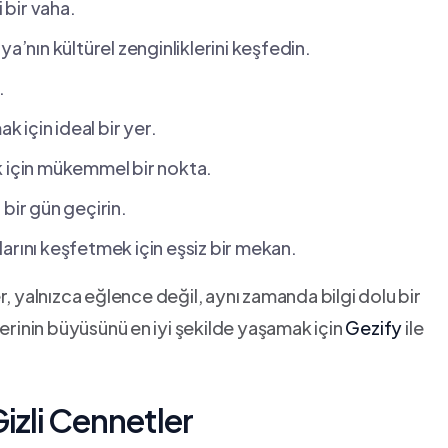
 bir vaha.
a’nın kültürel zenginliklerini keşfedin.
.
için ideal bir​ yer.
 için mükemmel bir nokta.
bir ‌gün geçirin.
arını keşfetmek için eşsiz bir mekan.
yalnızca eğlence değil, aynı zamanda bilgi dolu bir
lerinin büyüsünü en⁤ iyi‌ şekilde yaşamak için
Gezify
ile
Gizli Cennetler