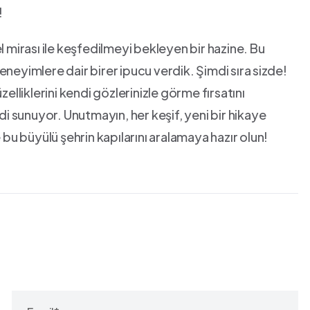
!
l mirası ile keşfedilmeyi bekleyen bir hazine. Bu
neyimlere dair birer ipucu verdik. Şimdi sıra⁤ sizde!
zelliklerini kendi gözlerinizle görme fırsatını
adi sunuyor. Unutmayın, her keşif, yeni bir hikaye
 bu büyülü şehrin kapılarını aralamaya hazır olun!