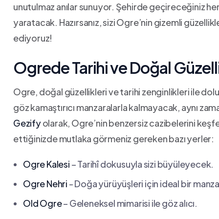
unutulmaz anılar sunuyor. ⁤Şehirde geçireceğiniz he
yaratacak. ​Hazırsanız, sizi Ogre’nin gizemli güzelli
ediyoruz!
Ogrede Tarihi ve Doğal Güzell
Ogre, doğal güzellikleri ve tarihi zenginlikleri ile dol
göz kamaştırıcı manzaralarla kalmayacak, aynı zamand
Gezify
olarak, Ogre’nin benzersiz cazibelerini keşf
ettiğinizde mutlaka ⁢görmeniz gereken bazı yerler:
Ogre Kalesi
– Tarihî dokusuyla ⁢sizi büyüleyecek.
Ogre Nehri
-‍ Doğa yürüyüşleri için ideal bir manz
Old Ogre
– Geleneksel‌ mimarisi ile göz alıcı.