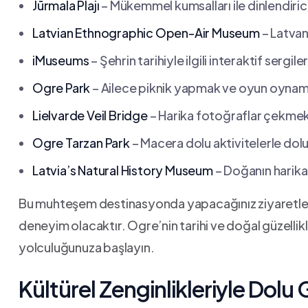
Jūrmala Plajı
– Mükemmel kumsalları ile dinlendirici
Latvian Ethnographic Open-Air Museum
– Latvany
iMuseums
– Şehrin tarihiyle ilgili interaktif sergiler
Ogre Park
– Ailece piknik yapmak ve oyun oynamak 
Lielvarde Veil Bridge
– Harika fotoğraflar çekmek
Ogre Tarzan Park
– Macera dolu aktivitelerle dolu 
Latvia’s Natural History Museum
– Doğanın harikal
Bu muhteşem destinasyonda yapacağınız ziyaretler, 
deneyim​ olacaktır. Ogre’nin tarihi ve doğal‍ güzellik
yolculuğunuza başlayın.
Kültürel Zenginlikleriyle Dolu 