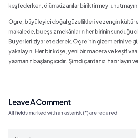
⁢keşfederken, ölümsüz anılar biriktirmeyi unutmayın
Ogre, büyüleyici doğal güzellikleri ve zengin kültüre
makalede, bu⁤ eşsiz mekânların her birinin sunduğu de
Bu yerleri ziyaret⁢ ederek, Ogre’nin gizemlerini ve gü
yakalayın. Her bir⁣ köşe, yeni bir macera ve keşif va
yazmanın başlangıcıdır. Şimdi⁣ çantanızı hazırlayın ve
Leave A Comment
All fields marked with an asterisk (*) are required