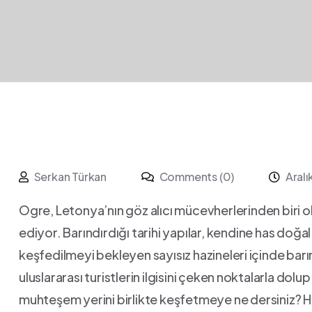
Serkan Türkan
Comments (0)
Aral
Ogre, Letonya’nın ‍göz alıcı mücevherlerinden biri ol
ediyor. Barındırdığı tarihi yapılar, kendine has doğal 
keşfedilmeyi bekleyen sayısız hazineleri ⁤içinde​ bar
uluslararası turistlerin ilgisini çeken ⁣noktalarla dol
muhteşem yerini birlikte keşfetmeye ne dersiniz? Her