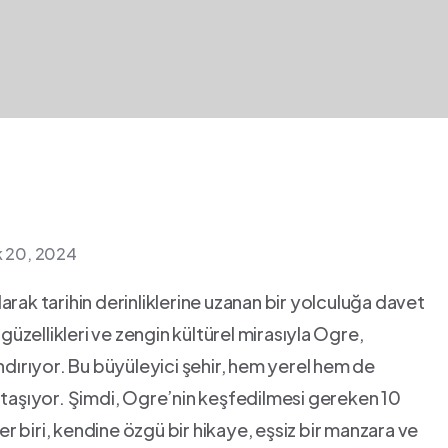
ık 20, 2024
arak tarihin derinliklerine uzanan bir yolculuğa davet
güzellikleri ve zengin kültürel mirasıyla⁣ Ogre,
ındırıyor. Bu büyüleyici şehir, hem yerel hem de
up ​taşıyor. Şimdi, Ogre’nin keşfedilmesi gereken‍ 10
 biri, kendine özgü bir hikaye, eşsiz ​bir manzara ve