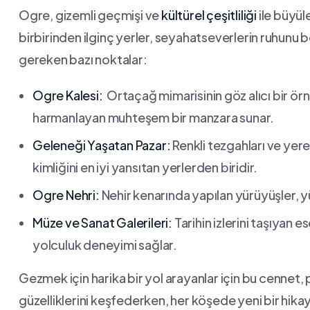
Ogre, gizemli geçmişi ve
kültürel çeşitliliği
ile büyül
birbirinden ilginç yerler, seyahatseverlerin ⁢ruhunu 
gereken bazı noktalar:
Ogre Kalesi:
⁤ Ortaçağ mimarisinin⁤ göz alıcı bir örn
harmanlayan‌ muhteşem bir manzara sunar.
Geleneği Yaşatan Pazar:
Renkli tezgahları ve yerel
kimliğini en iyi yansıtan yerlerden biridir.
Ogre Nehri:
Nehir ⁣kenarında yapılan yürüyüşler, y
Müze ve Sanat Galerileri:
Tarihin‍ izlerini taşıyan ‍
yolculuk deneyimi sağlar.
Gezmek için harika bir yol arayanlar için bu cennet
güzelliklerini keşfederken, her köşede yeni bir ⁤hikaye