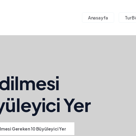
Anasayfa
Tur B
dilmesi
üleyici Yer
mesi Gereken 10 Büyüleyici Yer