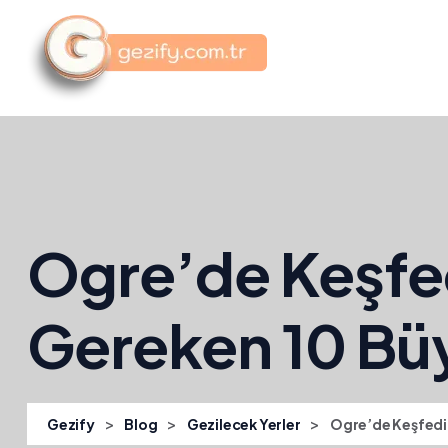
Ogre’de Keşfe
Gereken 10 Büy
>
>
>
Gezify
Blog
Gezilecek Yerler
Ogre’de Keşfedil