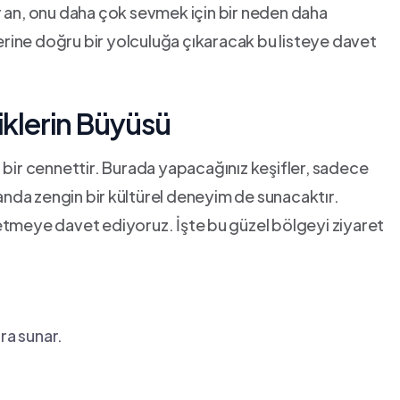
r an, onu‍ daha çok sevmek için bir neden daha
klerine doğru bir yolculuğa çıkaracak bu listeye davet​
iklerin Büyüsü
u bir cennettir. ‌Burada yapacağınız keşifler,‌ sadece​
a zengin bir⁤ kültürel​ deneyim de sunacaktır. ‍
etmeye davet‌ ediyoruz. İşte bu⁣ güzel bölgeyi ziyaret
ara sunar.