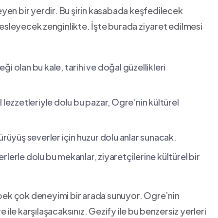
eyen bir yerdir. Bu şirin kasabada keşfedilecek
besleyecek⁢ zenginlikte. İşte burada ziyaret edilmesi
eği olan bu kale, tarihi ve doğal güzellikleri
 lezzetleriyle dolu ​bu pazar, Ogre’nin kültürel
ürüyüş severler için huzur dolu anlar sunacak.
eserlerle dolu bu mekanlar, ziyaretçilerine kültürel⁢ bir
, pek çok deneyimi bir arada sunuyor. Ogre’nin
 ile karşılaşacaksınız. Gezify ile ⁣bu ⁢benzersiz yerleri