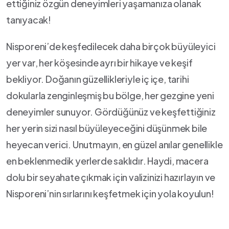
ettiğiniz özgün deneyimleri yaşamanıza olanak
‌tanıyacak!
Nisporeni’de keşfedilecek daha birçok büyüleyici
yer var, her köşesinde ⁤ayrı bir hikaye ‍ve keşif
bekliyor. Doğanın güzellikleriyle iç içe, tarihi
dokularla zenginleşmiş ⁤bu bölge,⁤ her gezgine yeni
deneyimler sunuyor. Gördüğünüz ve keşfettiğiniz
her yerin sizi​ nasıl büyüleyeceğini düşünmek bile
heyecan verici. Unutmayın, en güzel anılar genellikle
en beklenmedik yerlerde saklıdır. ⁤Haydi, macera
dolu bir seyahate çıkmak için valizinizi hazırlayın ‍ve
Nisporeni’nin sırlarını keşfetmek için yola koyulun!