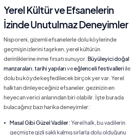
Yerel Kültür ve‍ Efsanelerin
İzinde⁢ Unutulmaz Deneyimler
Nisporeni, gizemli efsanelerle⁣ dolu köylerinde
geçmişin⁤ izlerini taşırken, yerel kültürün
derinliklerine‍ inme fırsatı sunuyor.
Büyüleyici doğal
manzaraları
,⁢
tarihi⁢ yapıları
​ve
eğlenceli festivalleri
ile
dolu bu köyde ‌keşfedilecek‍ birçok yer var. Yerel
halktan dinleyeceğiniz efsaneler,‌ gezinizin en
heyecan verici​ anlarından biri olabilir. İşte burada ​
bulacağınız bazı harika deneyimler:
Masal Gibi Güzel Vadiler:
Yerel⁤ halk, bu vadilerin
geçmişte gizli saklı kalmış sırlarla dolu olduğunu