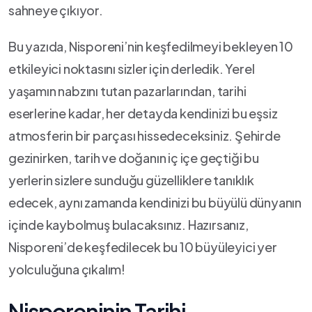
sahneye çıkıyor.
Bu yazıda, Nisporeni’nin keşfedilmeyi bekleyen⁣ 10
etkileyici‌ noktasını sizler için derledik. Yerel
yaşamın nabzını tutan pazarlarından, tarihi
eserlerine kadar, her detayda kendinizi bu eşsiz
atmosferin bir parçası hissedeceksiniz. ​Şehirde
gezinirken, tarih ve doğanın iç içe geçtiği bu
yerlerin sizlere sunduğu güzelliklere tanıklık
edecek,⁣ aynı zamanda kendinizi bu büyülü dünyanın ​
içinde kaybolmuş bulacaksınız. Hazırsanız,
Nisporeni’de keşfedilecek⁤ bu 10 büyüleyici yer
yolculuğuna ‍çıkalım!
Nisporeninin ⁢Tarihi