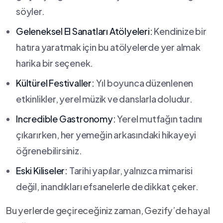
söyler.
Geleneksel ⁢El⁤ Sanatları Atölyeleri:
Kendinize bir
hatıra yaratmak⁣ için bu atölyelerde yer almak
harika bir seçenek.
Kültürel Festivaller:
Yıl boyunca düzenlenen
etkinlikler, yerel müzik ve danslarla doludur.
Incredible Gastronomy:
Yerel mutfağın tadını
çıkarırken, her yemeğin arkasındaki hikayeyi
öğrenebilirsiniz.
Eski Kiliseler:
‌Tarihi⁣ yapılar, yalnızca mimarisi
değil, inandıkları efsanelerle​ de dikkat çeker.
Bu yerlerde geçireceğiniz zaman, Gezify’de‌ hayal