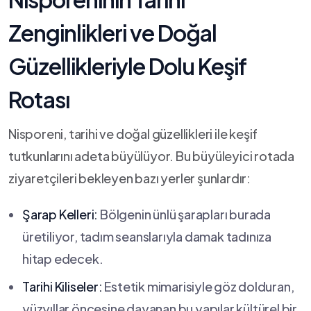
Zenginlikleri ve Doğal
Güzellikleriyle Dolu Keşif
Rotası
Nisporeni, ‍tarihi ve doğal ​güzellikleri ile keşif
‌tutkunlarını adeta büyülüyor. Bu büyüleyici rotada
ziyaretçileri bekleyen bazı yerler şunlardır:
Şarap Kelleri:
Bölgenin ünlü şarapları burada
üretiliyor, tadım seanslarıyla ‌damak tadınıza
hitap edecek.
Tarihi Kiliseler:
Estetik mimarisiyle ⁤göz ⁢dolduran, ​
yüzyıllar öncesine dayanan bu yapılar kültürel bir