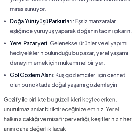
miras sunuyor.
Doğa ‌Yürüyüşü Parkurları:
Eşsiz manzaralar
eşliğinde yürüyüş yaparak doğanın ‍tadını ⁢çıkarın.
Yerel Pazaryeri:
‌Geleneksel ürünler ve el‍ yapımı
hediyeliklerin bulunduğu bu pazar, ⁣yerel yaşamı
deneyimlemek için mükemmel bir ‍yer.
Göl Gözlem Alanı:
Kuş ⁢gözlemcileri için cennet
‍olan bu noktada doğal yaşamı gözlemleyin.
Gezify ile birlikte bu güzellikleri keşfederken,
unutulmaz anılar biriktireceğinize eminiz. Yerel
halkın sıcaklığı ve misafirperverliği, keşiflerinizin her
anını daha değerli kılacak.