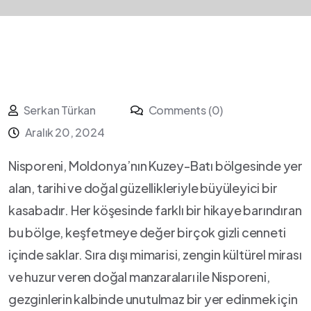
Serkan Türkan
Comments (0)
Aralık 20, 2024
Nisporeni, Moldonya’nın ⁢Kuzey-Batı bölgesinde yer⁣
alan, tarihi ve ⁢doğal güzellikleriyle büyüleyici bir
kasabadır. Her köşesinde farklı bir hikaye barındıran
bu bölge, keşfetmeye⁤ değer birçok gizli cenneti
içinde saklar. Sıra dışı mimarisi, zengin‍ kültürel mirası
ve huzur veren doğal manzaraları ile Nisporeni,
gezginlerin ⁢kalbinde unutulmaz bir yer edinmek için