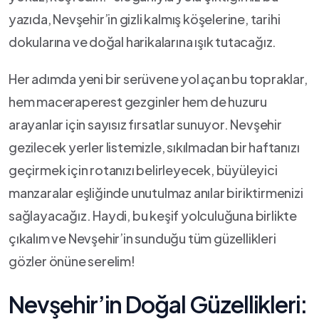
⁢yazıda,‍ Nevşehir’in ⁤gizli kalmış köşelerine, tarihi
dokularına ve ⁤doğal‌ harikalarına ışık tutacağız.
Her adımda yeni bir serüvene yol açan bu⁣ topraklar,
hem maceraperest gezginler hem de huzuru⁢
arayanlar ‌için sayısız fırsatlar⁢ sunuyor. ‍Nevşehir
gezilecek yerler listemizle, sıkılmadan bir haftanızı⁢
geçirmek için‍ rotanızı belirleyecek, büyüleyici
manzaralar eşliğinde unutulmaz anılar biriktirmenizi
sağlayacağız. Haydi, bu keşif yolculuğuna birlikte
çıkalım ve ‍Nevşehir’in ‌sunduğu ​tüm güzellikleri ​
gözler önüne serelim!
Nevşehir’in Doğal Güzellikleri: