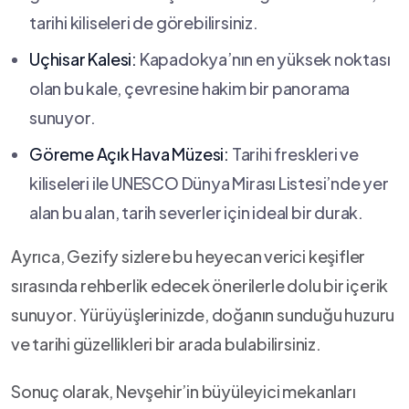
tarihi kiliseleri de görebilirsiniz.
Uçhisar Kalesi:
Kapadokya’nın en ​yüksek⁤ noktası
olan ⁣bu kale, çevresine⁢ hakim bir panorama
sunuyor.
Göreme Açık⁣ Hava‍ Müzesi:
‌Tarihi ‍freskleri ve
kiliseleri ile UNESCO Dünya‍ Mirası⁣ Listesi’nde ⁢yer
alan ‌bu alan,​ tarih severler için ideal bir durak.
Ayrıca, Gezify sizlere bu heyecan ​verici keşifler
sırasında rehberlik edecek ⁣önerilerle dolu​ bir içerik
sunuyor. Yürüyüşlerinizde, doğanın sunduğu huzuru
ve⁤ tarihi ⁢güzellikleri⁣ bir arada ​bulabilirsiniz.
Sonuç⁣ olarak, Nevşehir’in büyüleyici mekanları