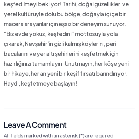
keşfedilmeyi⁤ bekliyor!⁤ Tarihi, doğal⁢ güzellikleri ve
yerel kültürüyle dolu bu⁤ bölge, doğayla iç içe bir
macera arayanlar⁢ için eşsiz bir deneyim ⁣sunuyor.
“Biz ‍evde yokuz, ​keşfedin!” mottosuyla yola
çıkarak, ‌Nevşehir’in gizli‍ kalmış ⁤köylerini, peri
bacalarını ve yer altı şehirlerini keşfetmek⁢ için
⁣hazırlığınızı tamamlayın. Unutmayın, her köşe yeni
⁣bir ⁤hikaye, her an ⁤yeni bir ‍keşif ⁤fırsatı barındırıyor.
Haydi, keşfetmeye başlayın!
Leave A Comment
All fields marked with an asterisk (*) are required