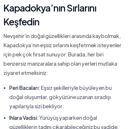
Kapadokya’nın Sırlarını​
Keşfedin
Nevşehir’in doğal güzellikleri arasında⁤ kaybolmak, ​
Kapadokya’nın eşsiz sırlarını ‌keşfetmek isteyenler
için pek çok fırsat sunuyor. Burada, her⁣ biri
benzersiz manzaralara sahip ​olan yerleri mutlaka
ziyaret etmelisiniz:
Peri ‍Bacaları:
Eşsiz⁢ şekilleriyle büyüleyen bu
‍doğal ⁢oluşumlar, gökyüzüne uzanan ​sıradışı
yapılarıyla sizi ‌bekliyor.
Ihlara Vadisi:
Yürüyüş ⁢yaparken doğal
güzelliklerin tadını çıkarabileceğiniz bu vadide,​