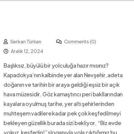
Serkan Türkan
Comments (0)
Aralık 12, 2024
Başlıksız, büyülü bir yolculuğa hazır⁤ mısınız?
Kapadokya’nın ​kalbinde yer alan Nevşehir,⁣ adeta
doğanın ve⁤ tarihin bir‍ araya geldiği ⁣eşsiz bir açık
‍hava müzesidir. Göz kamaştırıcı peri bakllarından
kayalara ​oyulmuş tarihe, yer altı şehirlerinden‍
muhteşem⁤ vadilere kadar pek çok keşfedilmeyi
bekleyen güzellik⁣ burada sizi‍ bekliyor. “Biz evde
yokuz,⁤ keşfedin!” sloganıyla yola çıktığımız‍ bu