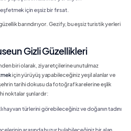
şfetmek‍ için eşsiz⁢ bir fırsat.
üzellik barındırıyor. Gezify, bu eşsiz turistik ⁢yerleri
eun Gizli ⁤Güzellikleri
nden biri olarak, ziyaretçilerine unutulmaz‍
etmek
için yürüyüş yapabileceğiniz yeşil alanlar ve
 şehrin tarihi ​dokusu da ⁣fotoğraf karelerine eşlik
ihi noktalar şunlardır:
lı hayvan türlerini görebileceğiniz ve ⁤doğanın tadını‍
hçelerinin arasında ⁤huzur ⁢bulabileceğiniz bir alan.