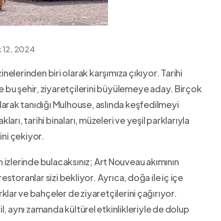
k 12, 2024
inelerinden biri ⁢olarak karşımıza çıkıyor. Tarihi
e bu şehir,⁢ ziyaretçilerini büyülemeye​ aday. ⁢Birçok⁣
arak⁢ tanıdığı ‍Mulhouse, ‌aslında keşfedilmeyi
ları, tarihi ‌binaları, müzeleri ve yeşil ⁢parklarıyla
ini çekiyor.
izlerinde bulacaksınız; Art⁢ Nouveau akımının
estoranlar sizi ‍bekliyor. ‌Ayrıca, doğa ile iç içe
r⁣ ve ⁣bahçeler ‍de ziyaretçilerini⁢ çağırıyor.
il, aynı zamanda kültürel ⁣etkinlikleriyle de‍ dolup