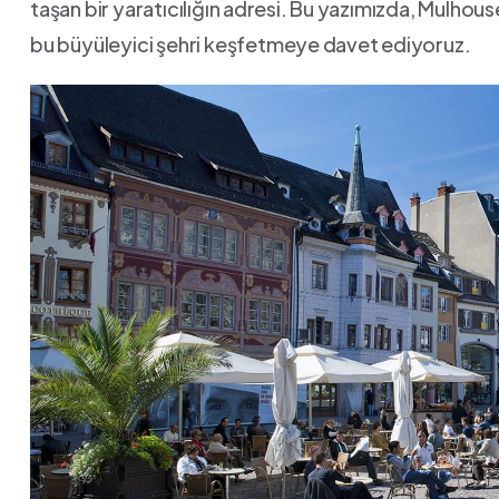
taşan bir‌ yaratıcılığın ⁤adresi.⁤ Bu ‌yazımızda, Mulho
bu büyüleyici şehri keşfetmeye⁢ davet ⁣ediyoruz.