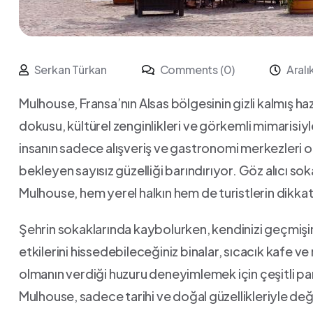
Serkan Türkan
Comments (0)
Aralı
Mulhouse, Fransa’nın Alsas bölgesinin ⁢gizli kalmış haz
dokusu,​ kültürel zenginlikleri ‍ve ⁤görkemli mimarisiyl
insanın sadece‍ alışveriş ve gastronomi merkezleri ol
bekleyen sayısız⁤ güzelliği‌ barındırıyor. Göz alıcı sokak
Mulhouse, hem ​yerel halkın hem de⁤ turistlerin dikkat
Şehrin sokaklarında kaybolurken, kendinizi geçmişin 
etkilerini hissedebileceğiniz binalar, sıcacık kafe ve r
olmanın verdiği huzuru deneyimlemek için çeşitli parkla
⁣Mulhouse, ⁢sadece tarihi‍ ve doğal⁢ güzellikleriyle⁢ değ