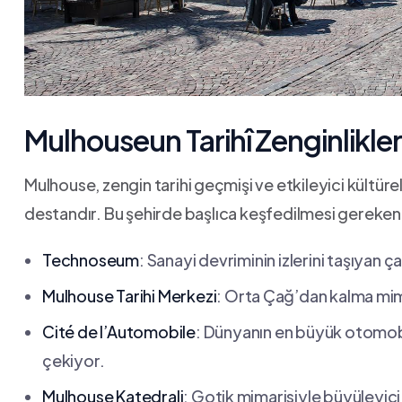
Mulhouseun Tarihî ⁤Zenginlikleri
Mulhouse, zengin tarihi⁣ geçmişi‌ ve etkileyici kültüre
destandır. Bu şehirde‍ başlıca​ keşfedilmesi gereken
Technoseum
: Sanayi ‌devriminin izlerini taşıyan ça
Mulhouse Tarihi Merkezi
: ‍Orta ⁢Çağ’dan kalma⁢ mi
Cité ​de l’Automobile
:‌ Dünyanın en büyük otomob
çekiyor.
Mulhouse Katedrali
: Gotik ⁢mimarisiyle ‌büyüleyici​