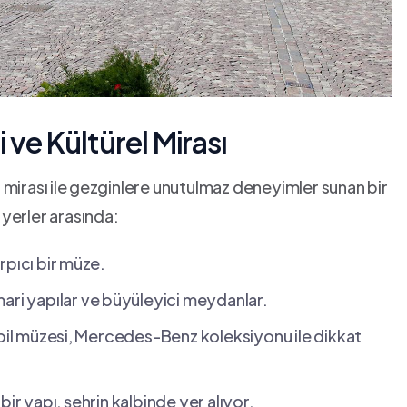
 ve Kültürel ‍Mirası
l⁢ mirası ⁣ile⁢ gezginlere unutulmaz deneyimler sunan bir
 yerler arasında:
rpıcı bir ⁣müze.
mari yapılar ve ⁢büyüleyici meydanlar.
il müzesi, ⁢Mercedes-Benz ‌koleksiyonu ile dikkat
 bir‍ yapı, şehrin kalbinde‍ yer alıyor.