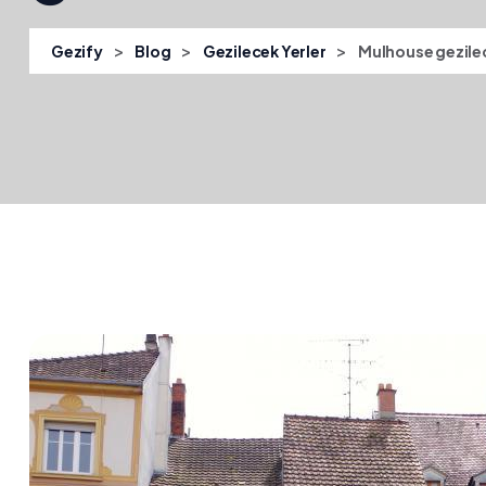
>
>
>
Gezify
Blog
Gezilecek Yerler
Mulhouse gezilec