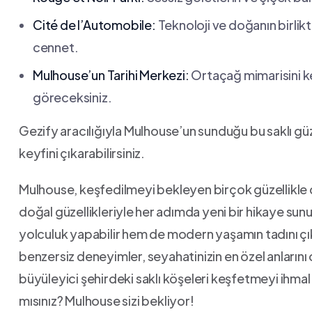
Cité de l’Automobile:
Teknoloji ve doğanın birlikt
⁤cennet.
Mulhouse’un Tarihi Merkezi:
Ortaçağ ‌mimarisini k
göreceksiniz.
Gezify ⁣aracılığıyla ‍Mulhouse’un sunduğu bu saklı g
keyfini çıkarabilirsiniz.
Mulhouse, keşfedilmeyi bekleyen birçok güzellikle dolu 
doğal güzellikleriyle⁣ her ⁢adımda​ yeni ⁢bir hikaye su
yolculuk‍ yapabilir hem de modern yaşamın tadını çı
benzersiz deneyimler, seyahatinizin en özel anlarını 
büyüleyici şehirdeki ​saklı köşeleri keşfetmeyi ihma
mısınız? Mulhouse​ sizi bekliyor!