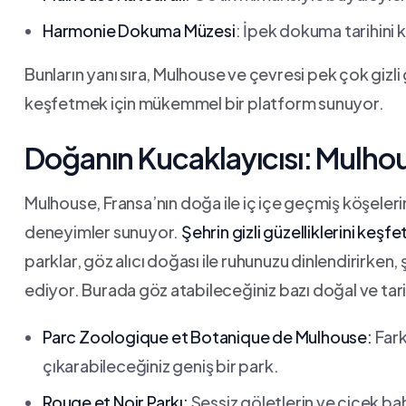
Harmonie Dokuma Müzesi
: İpek dokuma tarihini ke
Bunların ‌yanı sıra, Mulhouse ‍ve çevresi pek çok gizli g
keşfetmek ⁢için⁢ mükemmel bir platform sunuyor.
Doğanın Kucaklayıcısı: ⁣Mulhous
Mulhouse, Fransa’nın doğa ‌ile⁤ iç içe⁤ geçmiş köşeleri
deneyimler​ sunuyor.​
Şehrin gizli güzelliklerini keşf
parklar, göz ​alıcı doğası‍ ile ‌ruhunuzu dinlendirirken,
ediyor. Burada⁣ göz ⁣atabileceğiniz bazı ‌doğal ​ve tar
Parc Zoologique et Botanique de Mulhouse:
Fark
çıkarabileceğiniz​ geniş bir park.
Rouge ⁤et Noir‌ Parkı:
​Sessiz göletlerin ⁤ve çiçek ‍ba