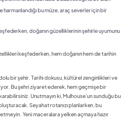
e harmanlandığı bu müze, araç ​severler için bir
eşfederken, doğanın güzelliklerinin ‍şehirle‍ uyumunu
üzellikleri keşfederken, hem‍ doğanın hem de tarihin
bir ⁢şehir.⁢ Tarihi dokusu, kültürel‌ zenginlikleri ve
nuyor. Bu şehri ⁤ziyaret ederek, ​hem geçmişe bir
karabilirsiniz. Unutmayın‍ ki, Mulhouse’un sunduğu bu
oluşturacak. Seyahat⁣ rotanızı planlarken, bu
l etmeyin.​ Yeni maceralara yelken açmaya hazır