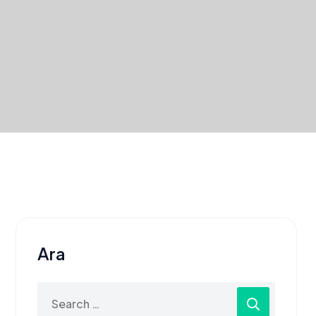
Ara
Search
for: