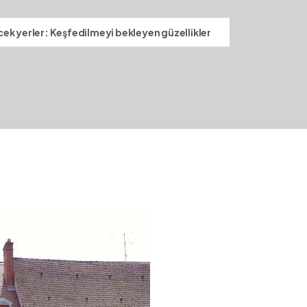
ek yerler: Keşfedilmeyi bekleyen güzellikler