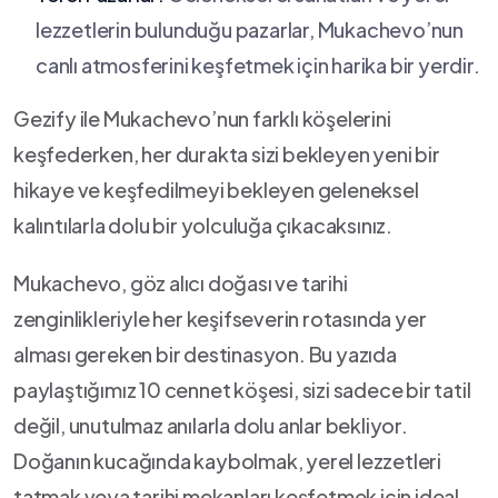
lezzetlerin bulunduğu pazarlar, Mukachevo’nun
canlı atmosferini keşfetmek ⁤için harika bir yerdir.
Gezify ile Mukachevo’nun farklı köşelerini
keşfederken, her durakta sizi bekleyen‍ yeni bir
hikaye ve keşfedilmeyi bekleyen ‍geleneksel
kalıntılarla dolu bir yolculuğa çıkacaksınız.
Mukachevo, göz alıcı doğası ve tarihi
⁢zenginlikleriyle her keşifseverin rotasında yer
alması gereken bir destinasyon. Bu yazıda
paylaştığımız 10 cennet köşesi, sizi sadece bir tatil
değil, unutulmaz anılarla dolu anlar‌ bekliyor.
Doğanın kucağında kaybolmak, yerel lezzetleri
tatmak veya ⁤tarihi mekanları keşfetmek için ideal