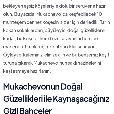
bekleyen eşsiz köşeleriyle dolu bir serüvene hazır
olun. Bu yazıda, Mukachevo’da keşfedilecek 10
muhteşem cennet köşesini sizler için derledik.‍ Tarih
kokan sokaklardan, büyüleyici doğal güzelliklere
kadar, bu köşeler hem huzur arayanlar hem de
macera tutkunları için ideal duraklar sunuyor.
Öyleyse, ‌kaleminizi elinize alın ve bu benzersiz keşif
‌turuna‍ çıkarak Mukachevo’nun saklı hazinelerini
keşfetmeye hazırlanın.
Mukachevonun Doğal
Güzellikleri ile Kaynaşacağınız
Gizli Bahçeler