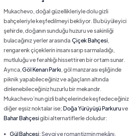
Mukachevo,‌ doğal güzellikleriyle dolu gizli
bahçeleriyle keşfedilmeyi bekliyor. Bu büyüleyici
şehirde, doğanın sunduğu huzuru ve sakinliği
bulacağınız yerler arasında ‍
Çiçek Bahçesi
,
rengarenk​ çiçeklerin insanı sarıp sarmaladığı,
mutluluğu ve ferahlığı hissettiren bir ortam sunar.​
Ayrıca,
Göl Kenarı Parkı
, göl manzarası eşliğinde
piknik yapabileceğiniz ve ağaçların altında
dinlenebileceğiniz huzurlu bir mekandır.
Mukachevo’nun gizli bahçelerinde keşfedeceğiniz
diğer eşsiz noktalar ise;
Doğa Yürüyüşü Parkuru
ve
Bahar Bahçesi
gibi alternatiflerle doludur:
Gül Bahçesi
: Sevgi ve romantizmin ⁢mekânı.