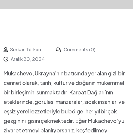
Serkan Türkan
Comments (0)
Aralık 20, 2024
Mukachevo, Ukrayna’nın batısında yer⁢ alan gizli bir
cennet olarak, tarih, kültür ve doğanın mükemmel
bir birleşimini sunmaktadır. ⁤Karpat Dağları’nın
eteklerinde, görülesi manzaralar, sıcak insanları ve
eşsiz yerel lezzetleriyle bu bölge, her yıl birçok
gezginin ​ilgisini çekmektedir.‍ Eğer Mukachevo’yu
ziyaret etmeyi planlıyorsanız, keşfedilmeyi