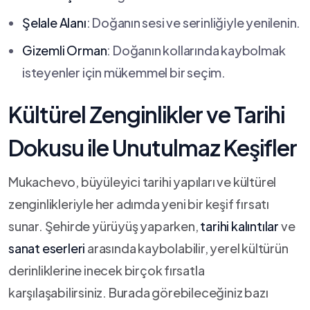
Şelale Alanı
: Doğanın ⁢sesi ve serinliğiyle ‍yenilenin.
Gizemli Orman
: Doğanın kollarında kaybolmak
isteyenler ‌için mükemmel bir seçim.
Kültürel Zenginlikler‍ ve Tarihi
Dokusu ile Unutulmaz Keşifler
Mukachevo, büyüleyici tarihi yapıları ve kültürel
zenginlikleriyle her adımda yeni bir keşif fırsatı
sunar. Şehirde yürüyüş yaparken,
tarihi kalıntılar
ve
sanat eserleri
arasında kaybolabilir, yerel kültürün
derinliklerine inecek birçok⁢ fırsatla
karşılaşabilirsiniz. Burada görebileceğiniz bazı