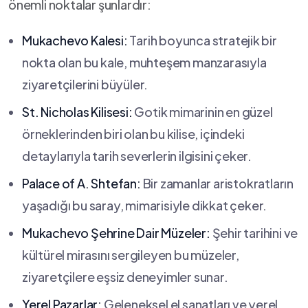
önemli noktalar şunlardır:
Mukachevo Kalesi:
Tarih boyunca stratejik ⁤bir
⁤nokta olan bu kale, muhteşem manzarasıyla
ziyaretçilerini büyüler.
St. Nicholas Kilisesi:
​Gotik mimarinin en güzel
örneklerinden biri olan bu kilise, içindeki
detaylarıyla tarih severlerin ilgisini çeker.
Palace of A. Shtefan:
Bir ‌zamanlar aristokratların
yaşadığı bu saray, mimarisiyle dikkat çeker.
Mukachevo Şehrine Dair Müzeler:
Şehir tarihini‌ ve
⁣kültürel mirasını sergileyen bu müzeler,
ziyaretçilere eşsiz deneyimler sunar.
Yerel Pazarlar:
Geleneksel el sanatları ⁤ve yerel