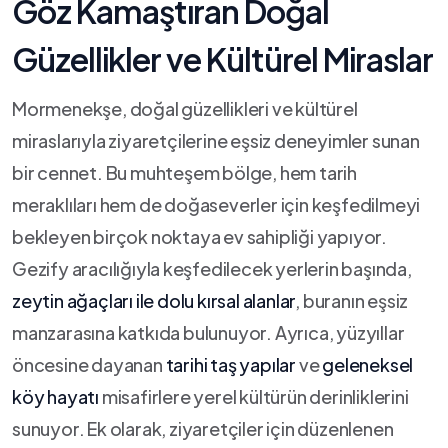
Göz Kamaştıran Doğal
Güzellikler ve​ Kültürel Miraslar
Mormenekşe, doğal güzellikleri ve kültürel
miraslarıyla ziyaretçilerine eşsiz deneyimler sunan
bir cennet. Bu muhteşem bölge, hem tarih
meraklıları hem de ‌doğaseverler‍ için‍ keşfedilmeyi
bekleyen birçok noktaya ev sahipliği yapıyor.
Gezify aracılığıyla⁢ keşfedilecek yerlerin‌ başında,
zeytin ağaçları ile ‍dolu kırsal​ alanlar
, buranın eşsiz
manzarasına katkıda bulunuyor. Ayrıca, yüzyıllar
öncesine dayanan
tarihi taş yapılar
ve‍
geleneksel
köy hayatı
misafirlere yerel kültürün derinliklerini
sunuyor. Ek olarak, ziyaretçiler için ‌düzenlenen