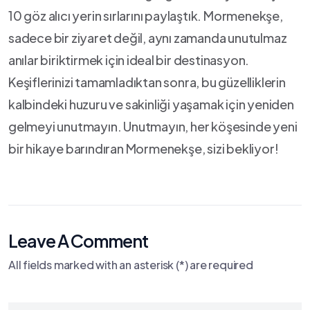
10 göz alıcı yerin ​sırlarını paylaştık. Mormenekşe,
sadece bir ziyaret değil, aynı zamanda unutulmaz
⁢anılar biriktirmek için⁢ ideal⁣ bir destinasyon. ​
Keşiflerinizi tamamladıktan sonra, bu güzelliklerin
kalbindeki huzuru ve sakinliği yaşamak için yeniden
gelmeyi unutmayın. Unutmayın, her ‍köşesinde yeni
bir hikaye barındıran Mormenekşe, sizi bekliyor!
Leave A Comment
All fields marked with an asterisk (*) are required