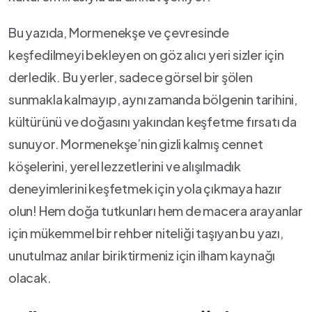
Bu yazıda, Mormenekşe ve çevresinde
keşfedilmeyi bekleyen on göz alıcı yeri sizler için
⁣derledik. Bu yerler, sadece görsel bir ⁢şölen
sunmakla ​kalmayıp, aynı ‌zamanda bölgenin tarihini,
kültürünü ve doğasını yakından keşfetme fırsatı ‍da
sunuyor. Mormenekşe’nin gizli kalmış cennet⁣
köşelerini, yerel lezzetlerini ve alışılmadık
deneyimlerini keşfetmek için yola çıkmaya hazır
olun! Hem doğa tutkunları hem ⁢de macera arayanlar​
için mükemmel bir rehber niteliği taşıyan ⁤bu yazı,
unutulmaz anılar biriktirmeniz için ilham kaynağı
olacak.