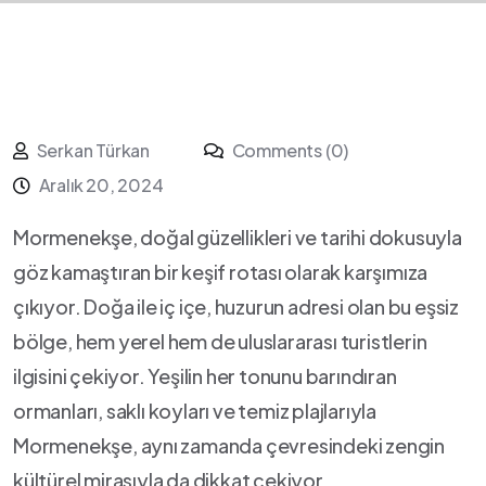
Serkan Türkan
Comments (0)
Aralık 20, 2024
Mormenekşe, ⁣doğal​ güzellikleri ve tarihi dokusuyla
göz kamaştıran bir keşif rotası⁤ olarak karşımıza
çıkıyor. Doğa ile iç içe, ⁤huzurun ​adresi olan bu eşsiz
bölge, hem yerel‍ hem de uluslararası turistlerin ​
ilgisini çekiyor. Yeşilin her tonunu barındıran
ormanları, saklı koyları ve temiz plajlarıyla
Mormenekşe, aynı⁤ zamanda çevresindeki zengin
kültürel mirasıyla da dikkat çekiyor.