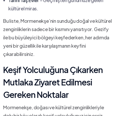
Tarihi Taş Evler
– Geçmişten günümüze gelen
kültürel miras.
Bu liste,⁤ Mormenekşe’nin sunduğu doğal ve kültürel
zenginliklerin sadece bir kısmını ​yansıtıyor. Gezify
ile bu‍ büyüleyici bölgeyi keşfederken, her‍ adımda
yeni bir güzellik ile karşılaşmanın ‍keyfini
çıkarabilirsiniz.
Keşif Yolculuğuna Çıkarken
Mutlaka Ziyaret Edilmesi
Gereken Noktalar
Mormenekşe, doğası ve kültürel zenginlikleriyle
dolu bir köy olarak keşif yolculuğunuz için eşsiz