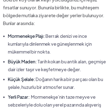
fırsatlar sunuyor. Bununla birlikte, bu muhteşem
bölgede mutlaka ziyarete ⁣değer yerler bulunuyor.
Bunlar arasında:
Mormenekşe Plajı:
Berrak denizi ve ince
kumlarıyla dinlenmek ve güneşlenmek‌ için
mükemmel‌ bir nokta.
Büyük Maden:
Tarih kokan bu antik alan, geçmişe
dair izler ⁢taşır ve keşfetmeye değer.
Küçük Şelale:
Doğanın harika bir parçası olan bu
şelale, huzurlu bir atmosfer sunar.
Yerli Pazar:
⁣ Mormenekşe’nin taze meyve ve
sebzeleriyle dolu olan yerel pazarında alışveriş