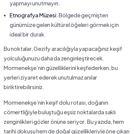
yapmayı unutmayın.
Etnografya Müzesi:
Bölgede ⁤geçmişten
günümüze gelen kültürel öğeleri görmek için
ideal bir durak.
Bu‌ noktalar, Gezify aracılığıyla yapacağınız keşif
yolculuğunuzu daha da zenginleştirecek.
Mormenekşe’nin güzelliklerini keşfederken, bu
yerleri ziyaret ederek unutulmaz anılar
biriktirebilirsiniz.
Mormenekşe’nin keşif dolu rotası, doğanın
cömertliğiyle buluştuğu eşsiz noktalarda saklı
‌zenginlikleri gözler önüne seriyor. Bu yazıda, hem
tarihi dokusu hem de doğal güzellikleriyle öne çıkan