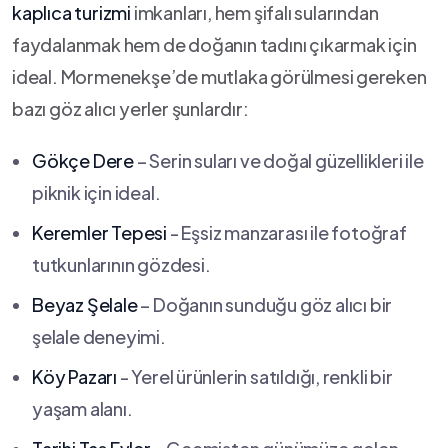
kaplıca turizmi
imkanları, hem şifalı sularından
faydalanmak hem de doğanın tadını çıkarmak için
ideal. Mormenekşe’de ​mutlaka görülmesi ⁣gereken
bazı göz alıcı yerler şunlardır:
Gökçe Dere
– Serin suları ve doğal güzellikleri ile‍
piknik için ideal.
Keremler Tepesi
-‌ Eşsiz manzarası ile fotoğraf
tutkunlarının gözdesi.
Beyaz Şelale
– Doğanın sunduğu​ göz alıcı bir
şelale deneyimi.
Köy Pazarı
-‌ Yerel ⁣ürünlerin satıldığı,⁢ renkli bir
yaşam alanı.