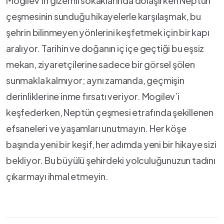
Mogilev’in gizemli sokaklarında dolaşırken Neptün
çeşmesinin​ sunduğu hikayelerle ⁢karşılaşmak, ⁢bu
şehrin bilinmeyen yönlerini keşfetmek‍ için bir⁣ kapı
aralıyor. Tarihin ve ⁣doğanın iç içe geçtiği⁤ bu eşsiz
mekan, ziyaretçilerine sadece bir görsel şölen⁤
sunmakla kalmıyor; aynı zamanda, geçmişin
derinliklerine inme ​fırsatı‌ veriyor. Mogilev’i
keşfederken, Neptün çeşmesi ⁣etrafında⁢ şekillenen‌
efsaneleri ve yaşamları unutmayın. Her​ köşe
başında yeni bir keşif,⁤ her ‌adımda yeni⁤ bir‌ hikaye sizi⁤
bekliyor. Bu büyülü şehirdeki yolculuğunuzun‌ tadını
⁤çıkarmayı⁢ ihmal etmeyin.