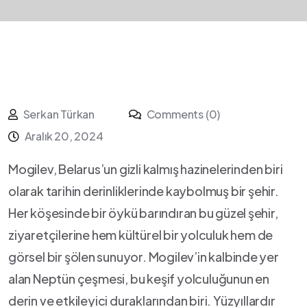
Serkan Türkan
Comments (0)
Aralık 20, 2024
Mogilev, ⁣Belarus’un gizli kalmış hazinelerinden biri
olarak tarihin ‌derinliklerinde kaybolmuş bir şehir.‌
Her köşesinde bir öykü ⁢barındıran bu ⁣güzel ⁢şehir,⁤
ziyaretçilerine hem kültürel⁤ bir yolculuk hem de
görsel bir şölen⁣ sunuyor.‍ Mogilev’in ‌kalbinde⁣ yer ​
alan Neptün çeşmesi, bu keşif‌ yolculuğunun en
derin ve etkileyici duraklarından biri. Yüzyıllardır