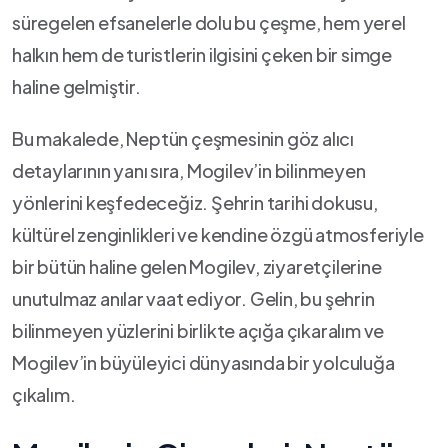
süregelen efsanelerle dolu⁤ bu çeşme, hem yerel
halkın hem de turistlerin​ ilgisini çeken bir ‍simge
haline gelmiştir. ⁣
Bu makalede, Neptün çeşmesinin göz alıcı
⁤detaylarının yanı ⁢sıra, ​Mogilev’in bilinmeyen
yönlerini ⁤keşfedeceğiz. Şehrin tarihi dokusu,
kültürel zenginlikleri ve kendine ‌özgü‌ atmosferiyle
bir ‍bütün‌ haline gelen Mogilev, ziyaretçilerine
unutulmaz anılar⁣ vaat ediyor. Gelin,​ bu şehrin⁢
bilinmeyen ​yüzlerini birlikte ⁤açığa çıkaralım ​ve
Mogilev’in büyüleyici dünyasında bir⁣ yolculuğa
çıkalım.