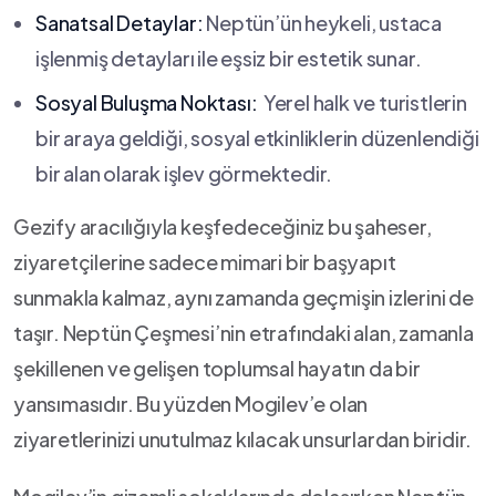
Sanatsal Detaylar:
Neptün’ün ⁢heykeli, ustaca⁣
işlenmiş detayları⁣ ile eşsiz bir estetik ‍sunar.
Sosyal‍ Buluşma Noktası:
⁣ Yerel halk ve turistlerin
bir araya geldiği, sosyal etkinliklerin düzenlendiği
bir alan olarak işlev görmektedir.
Gezify aracılığıyla ‌keşfedeceğiniz bu⁤ şaheser,
ziyaretçilerine sadece ⁣mimari bir ‌başyapıt
⁤sunmakla kalmaz, ‍aynı zamanda geçmişin izlerini de
taşır. Neptün ‍Çeşmesi’nin etrafındaki alan, zamanla
şekillenen ve gelişen toplumsal hayatın da bir
yansımasıdır. ⁣Bu yüzden Mogilev’e olan
ziyaretlerinizi unutulmaz ​kılacak unsurlardan biridir.