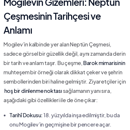
Mogilevin Gizemleri: Neptün⁣
Çeşmesinin⁣ Tarihçesi ve
Anlamı
Mogilev’in kalbinde ‍yer alan Neptün ​Çeşmesi,
sadece ‌görsel⁢ bir güzellik değil,‍ aynı zamanda derin⁤
bir tarih ve anlam ​taşır. Bu çeşme,
Barok mimarisinin
muhteşem ​bir örneği⁢ olarak ⁤dikkat ⁤çeker ve ⁤şehrin
⁣sembollerinden biri⁣ haline gelmiştir. Ziyaretçiler​ için
⁢
hoş bir dinlenme noktası
sağlamanın ​yanı sıra,
aşağıdaki gibi özellikleri⁤ ile de ‍öne çıkar:
Tarihî Dokusu:
18. yüzyılda inşa edilmiştir, bu da
onu Mogilev’in⁢ geçmişine bir⁣ pencere açar.