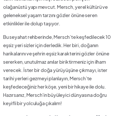
olağanüstü yapı ⁢mevcut. Mersch, ⁤yerel kültürü ve
geleneksel yaşam tarzını​ gözler önüne seren
etkinlikler⁤ ile ‍dolup taşıyor.
Bu ​seyahat‍ rehberinde, Mersch’te keşfedilecek 10⁤
eşsiz yeri sizler için derledik. Her biri, doğanın
harikalarını ⁤ve ⁣şehrin eşsiz karakterini ⁣gözler önüne
sererken, unutulmaz ​anılar biriktirmeniz için ilham
verecek.⁢ İster bir doğa yürüyüşüne çıkmayı, ister
⁣tarihi yerleri gezmeyi ‍planlayın, Mersch’te⁤
keşfedeceğiniz her köşe, yeni bir hikaye ile dolu.
Hazırsanız, Mersch’in ⁣büyüleyici dünyasına doğru
keyifli ⁢bir yolculuğa çıkalım!