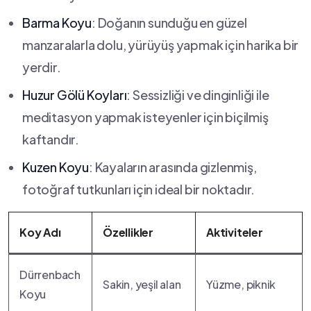
Barma Koyu
: Doğanın sunduğu en ​güzel
manzaralarla dolu, yürüyüş ‌yapmak için harika bir‍
yerdir.
Huzur ​Gölü Koyları
: Sessizliği ve dinginliği ile
meditasyon ‍yapmak isteyenler için biçilmiş
kaftandır.
Kuzen Koyu
: Kayaların ⁤arasında gizlenmiş,
fotoğraf tutkunları için ​ideal bir ‍noktadır.
Koy Adı
Özellikler
Aktiviteler
Dürrenbach
Sakin, yeşil alan
Yüzme, piknik
Koyu