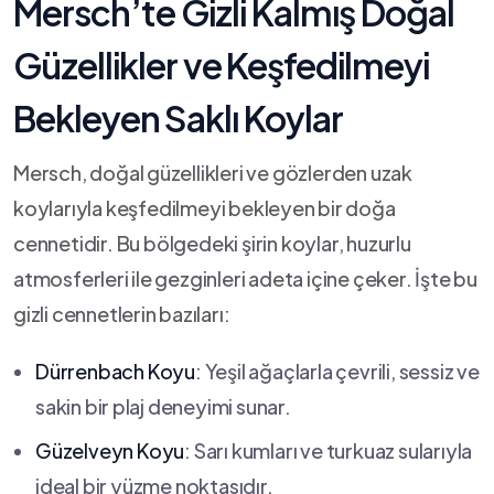
Mersch’te Gizli Kalmış ​Doğal
Güzellikler ve ⁤Keşfedilmeyi
Bekleyen ⁣Saklı Koylar
Mersch, doğal⁢ güzellikleri ve ‍gözlerden uzak
koylarıyla keşfedilmeyi bekleyen⁣ bir doğa
cennetidir. Bu bölgedeki şirin koylar, huzurlu
atmosferleri ile ⁢gezginleri adeta içine​ çeker. İşte bu
gizli cennetlerin ⁤bazıları:
Dürrenbach Koyu
: Yeşil ağaçlarla çevrili, sessiz ⁤ve
sakin bir ⁤plaj deneyimi sunar.
Güzelveyn Koyu
: ‍Sarı kumları ‌ve turkuaz sularıyla
ideal​ bir yüzme noktasıdır.