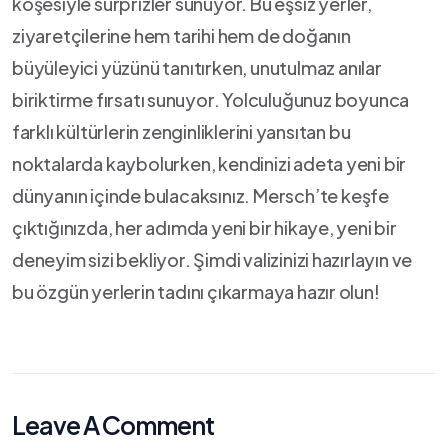
köşesiyle sürprizler sunuyor. Bu eşsiz yerler,
ziyaretçilerine hem tarihi hem de​ doğanın
büyüleyici yüzünü tanıtırken,‍ unutulmaz ​anılar⁤
biriktirme fırsatı⁣ sunuyor. Yolculuğunuz boyunca
⁣farklı kültürlerin zenginliklerini ⁣yansıtan bu
noktalarda ‌kaybolurken, kendinizi adeta⁤ yeni‌ bir
dünyanın içinde bulacaksınız. Mersch’te keşfe
çıktığınızda, her adımda yeni bir hikaye,⁢ yeni ​bir
deneyim sizi bekliyor. Şimdi valizinizi⁢ hazırlayın ve
bu özgün yerlerin tadını çıkarmaya hazır ⁣olun!
Leave A Comment