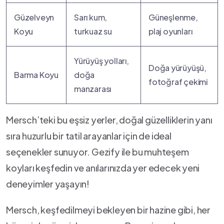
Güzelveyn
Sarı kum,
Güneşlenme,
Koyu
turkuaz su
plaj​ oyunları
Yürüyüş yolları,
Doğa⁤ yürüyüşü,
Barma Koyu
doğa
fotoğraf çekimi
manzarası
Mersch’teki bu eşsiz yerler, doğal güzelliklerin yanı⁣
sıra huzurlu bir tatil arayanlar​ için de ideal
seçenekler ​sunuyor.‌ Gezify ile bu muhteşem
koyları keşfedin ve anılarınızda yer edecek⁣ yeni
deneyimler ⁣yaşayın!
Mersch, keşfedilmeyi‌ bekleyen bir hazine gibi, her