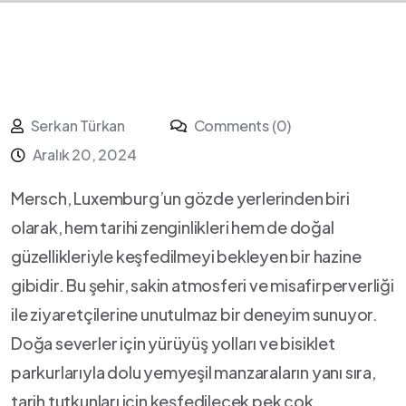
Serkan Türkan
Comments (0)
Aralık 20, 2024
Mersch, Luxemburg’un ‌gözde yerlerinden biri
olarak, hem⁤ tarihi zenginlikleri hem⁣ de doğal
güzellikleriyle keşfedilmeyi‍ bekleyen bir hazine
gibidir. Bu şehir, sakin atmosferi⁢ ve misafirperverliği
ile ziyaretçilerine unutulmaz ‍bir deneyim sunuyor.
Doğa severler için yürüyüş yolları ve bisiklet
parkurlarıyla dolu yemyeşil manzaraların yanı sıra,
tarih tutkunları için keşfedilecek pek⁢ çok