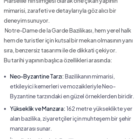
Marseille’nin simgesi olarak öne çıkan yapının⁣
mimarisi, zarafeti ve detaylarıyla göz alıcı bir
deneyim sunuyor.
⁣ Notre-Dame de la Garde Bazilikası, hem yerel halk
hem de turistler için kutsal bir mekan olmasının yanı
sıra, benzersiz tasarımı ile de dikkati​ çekiyor.
Bu tarihi yapının başlıca özellikleri arasında:
Neo-Byzantine Tarzı:
Bazilikanın mimarisi,
etkileyici kemerleri ve mozaikleriyle Neo-
Byzantine tarzındaki en güzel örneklerden biridir.
Yükseklik ve Manzara:
162 metre yükseklikte yer
alan bazilika, ziyaretçiler için muhteşem bir şehir
manzarası sunar.