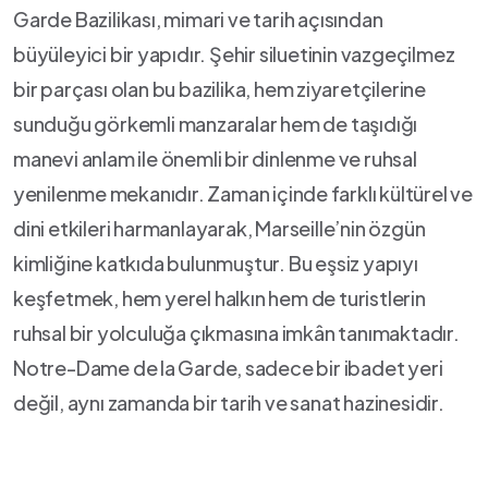
Garde Bazilikası,​ mimari ve tarih açısından
büyüleyici bir ⁢yapıdır. Şehir siluetinin vazgeçilmez
bir parçası olan bu bazilika, hem ⁤ziyaretçilerine
sunduğu görkemli manzaralar⁤ hem de taşıdığı
manevi anlam ile önemli bir dinlenme ‌ve ruhsal
⁤yenilenme ⁢mekanıdır. Zaman ‍içinde⁢ farklı kültürel ve
dini etkileri harmanlayarak, Marseille’nin özgün
kimliğine katkıda bulunmuştur. Bu eşsiz yapıyı
keşfetmek, hem yerel halkın hem de ‍turistlerin
ruhsal bir yolculuğa çıkmasına ⁤imkân tanımaktadır.
Notre-Dame de ⁣la Garde,⁤ sadece bir ibadet yeri
değil, aynı zamanda bir tarih ve sanat hazinesidir.