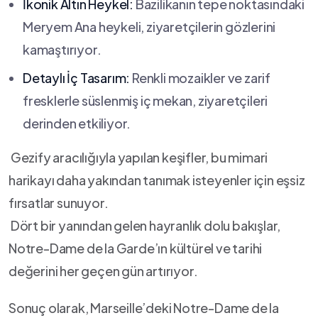
İkonik​ Altın Heykel:
Bazilikanın tepe noktasındaki
Meryem Ana heykeli, ziyaretçilerin gözlerini
kamaştırıyor.
Detaylı İç Tasarım:
Renkli mozaikler ve zarif
fresklerle süslenmiş iç mekan, ziyaretçileri
derinden etkiliyor.
‍ Gezify‌ aracılığıyla⁤ yapılan keşifler, bu mimari
harikayı daha yakından tanımak isteyenler için eşsiz
fırsatlar sunuyor.
‌ Dört bir yanından gelen hayranlık dolu bakışlar,
Notre-Dame de la Garde’ın kültürel ve tarihi
değerini her geçen‍ gün artırıyor.
Sonuç olarak, Marseille’deki Notre-Dame de la