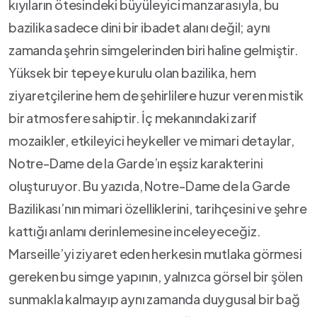
kıyıların ‍ötesindeki büyüleyici⁢ manzarasıyla, bu
bazilika sadece dini bir ibadet alanı değil; aynı​
zamanda ⁤şehrin simgelerinden biri haline gelmiştir.
Yüksek bir tepeye kurulu olan bazilika, hem⁤
ziyaretçilerine ⁣hem de şehirlilere huzur veren mistik
bir atmosfere sahiptir. ‌İç mekanındaki zarif
mozaikler, etkileyici heykeller ve mimari detaylar,
Notre-Dame de la Garde’ın eşsiz karakterini
‍oluşturuyor. Bu yazıda, Notre-Dame de la Garde
Bazilikası’nın mimari özelliklerini, tarihçesini ve şehre
kattığı anlamı derinlemesine inceleyeceğiz.
Marseille’yi ziyaret ⁤eden⁤ herkesin mutlaka görmesi
gereken bu simge yapının, yalnızca görsel bir şölen
sunmakla kalmayıp aynı zamanda duygusal bir bağ