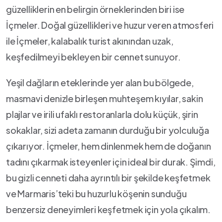
güzelliklerin⁤ en belirgin örneklerinden biri ise
İçmeler. Doğal güzellikleri ve​ huzur ⁢veren⁣ atmosferi
ile İçmeler, kalabalık⁤ turist akınından uzak,
keşfedilmeyi bekleyen bir cennet sunuyor.
Yeşil dağların eteklerinde yer alan bu bölgede,
masmavi ‌denizle birleşen ‌muhteşem kıyılar, sakin
plajlar ve⁢ irili⁣ ufaklı restoranlarla ​dolu küçük, şirin
sokaklar, sizi‌ adeta⁢ zamanın durduğu​ bir yolculuğa
çıkarıyor. İçmeler, hem dinlenmek hem de doğanın
tadını çıkarmak ⁢isteyenler ⁣için ideal bir ​durak.⁤ Şimdi,‍
bu gizli cenneti daha ayrıntılı bir şekilde ‍keşfetmek‌
ve ‍Marmaris’teki bu huzurlu‍ köşenin sunduğu
benzersiz deneyimleri keşfetmek için ‌yola çıkalım.