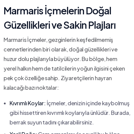
Marmaris ‍İçmelerin ‍Doğal⁢
Güzellikleri ve Sakin Plajları
Marmaris İçmeler, ⁤gezginlerin keşfedilmemiş
⁤cennetlerinden biri olarak, doğal güzellikleri ve⁤
huzur dolu‌ plajlarıyla büyülüyor.‍ Bu‍ bölge, ⁣hem
yerel halkın hem ⁣de tatilcilerin⁣ yoğun ilgisini çeken
⁤pek çok özelliğe⁢ sahip. Ziyaretçilerin hayran
kalacağı bazı noktalar:
Kıvrımlı Koylar:
İçmeler, denizin içinde⁣ kaybolmuş
gibi hissettiren kıvrımlı koylarıyla​ ünlüdür. ‍Burada,
​berrak suyun tadını çıkarabilirsiniz.