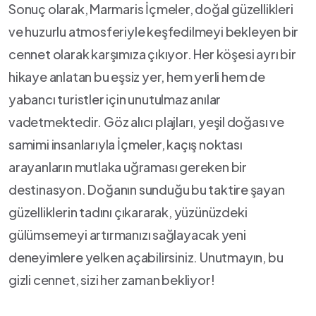
Sonuç olarak,⁣ Marmaris İçmeler,⁢ doğal güzellikleri
ve huzurlu atmosferiyle keşfedilmeyi bekleyen​ bir​
cennet olarak karşımıza ‌çıkıyor. ​Her köşesi‌ ayrı bir
hikaye anlatan bu ⁣eşsiz ‌yer, hem yerli hem de
yabancı turistler için ‍unutulmaz anılar⁢
vadetmektedir. Göz​ alıcı plajları, yeşil ⁤doğası ve
samimi insanlarıyla İçmeler, kaçış noktası
arayanların mutlaka uğraması gereken‌ bir
‌destinasyon. Doğanın​ sunduğu​ bu⁢ taktire⁤ şayan
güzelliklerin​ tadını çıkararak, ‌yüzünüzdeki
gülümsemeyi artırmanızı ⁢sağlayacak ⁣yeni
deneyimlere yelken⁣ açabilirsiniz. Unutmayın, ​bu
gizli cennet, ​sizi her zaman bekliyor!