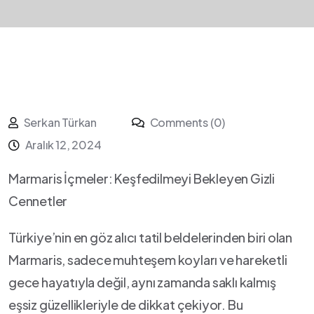
Serkan Türkan
Comments (0)
Aralık 12, 2024
Marmaris İçmeler: Keşfedilmeyi Bekleyen Gizli ​
Cennetler
Türkiye’nin en göz alıcı tatil beldelerinden biri ⁢olan
Marmaris, ⁣sadece muhteşem‍ koyları ve‌ hareketli
gece hayatıyla değil, ⁤aynı zamanda saklı kalmış
eşsiz güzellikleriyle de dikkat çekiyor. Bu