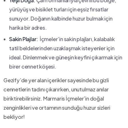
Yeşil‍ Doğa:
Çam ormanlarıyla⁣ çevrili bu bölge,
yürüyüş ve bisiklet turları için‌ eşsiz​ fırsatlar
sunuyor. Doğanın kalbinde huzur bulmak için
harika bir adres.
Sakin Plajlar:
‌ İçmeler’in sakin plajları,‍ kalabalık
tatil beldelerinden ‍uzaklaşmak isteyenler için
ideal. ⁣Dinlenmek ve güneşin keyfini ⁢çıkarmak için
birer ​cennet⁢ köşesi.
Gezify’de yer‌ alan içerikler sayesinde bu gizli
cennetlerin tadını çıkarırken, unutulmaz anılar
biriktirebilirsiniz. Marmaris ⁣İçmeler’in ‌doğal
zenginlikleri ve ortamının⁢ sunduğu huzur sizleri
bekliyor!