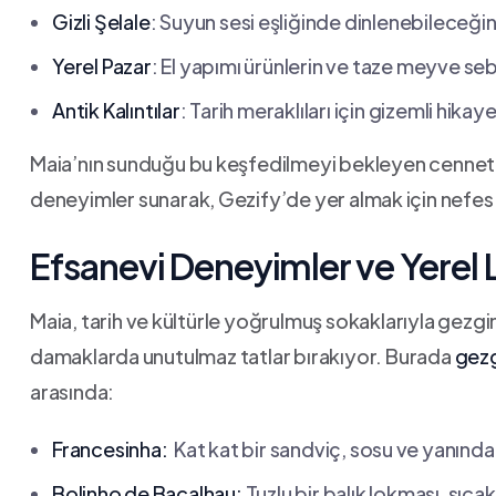
Gizli Şelale
: Suyun sesi ⁤eşliğinde dinlenebileceği
Yerel Pazar
: El yapımı ürünlerin ve taze meyve seb
Antik Kalıntılar
: ⁤Tarih meraklıları için‍ gizemli⁢ hika
Maia’nın sunduğu bu⁣ keşfedilmeyi bekleyen ‍cennetl
deneyimler sunarak,⁣ Gezify’de yer ‍almak ⁤için ‍nefes ‍
Efsanevi Deneyimler ⁤ve Yerel L
Maia, tarih​ ve ⁣kültürle ‍yoğrulmuş sokaklarıyla gezgin
damaklarda ⁣unutulmaz tatlar‍ bırakıyor. Burada
gezg
arasında:
Francesinha:
​ Kat ⁤kat bir sandviç, sosu ⁣ve yanı
Bolinho ⁤de Bacalhau:
​Tuzlu bir balık lokması, sıcak 