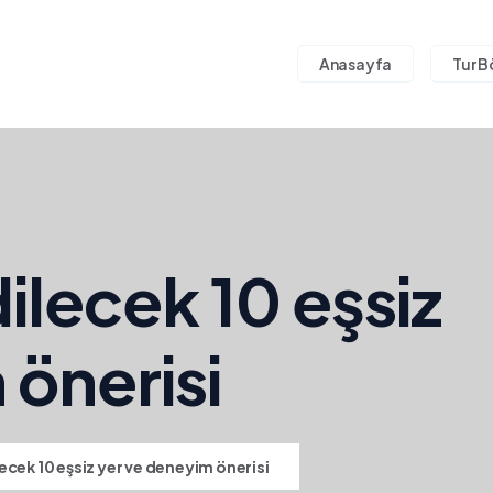
Anasayfa
Tur B
ilecek 10 eşsiz
 önerisi
ecek 10 eşsiz yer ve deneyim önerisi