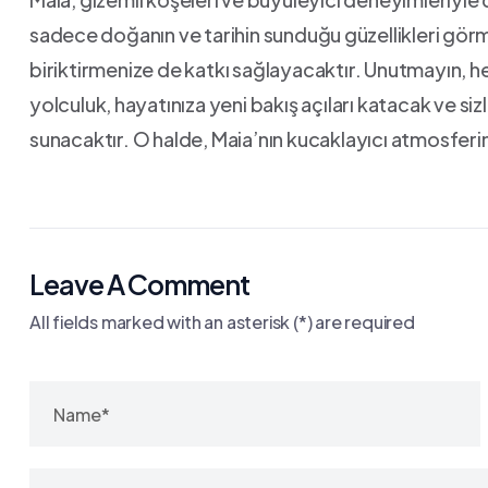
sadece ⁤doğanın ve tarihin sunduğu⁣ güzellikleri ⁢görm
biriktirmenize de katkı sağlayacaktır. ​Unutmayın, her
‍yolculuk, ⁢hayatınıza ‌yeni bakış‍ açıları katacak ve 
sunacaktır. O​ halde, Maia’nın kucaklayıcı atmosfer
Leave A Comment
All fields marked with an asterisk (*) are required