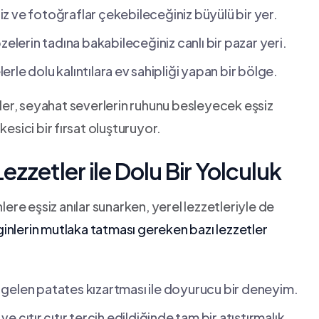
niz ve fotoğraflar çekebileceğiniz büyülü bir yer.
zelerin tadına bakabileceğiniz canlı bir pazar yeri.
yelerle dolu kalıntılara ev⁣ sahipliği ​yapan bir bölge.
er,‌ seyahat severlerin ruhunu besleyecek eşsiz
kesici bir⁤ fırsat oluşturuyor.
ezzetler ile Dolu Bir Yolculuk
lere eşsiz anılar​ sunarken, yerel lezzetleriyle de‍
inlerin mutlaka tatması‍ gereken bazı lezzetler
nda gelen patates kızartması ile doyurucu bir deneyim.
ve‍ çıtır⁤ çıtır tercih ‍edildiğinde ‍tam bir atıştırmalık.