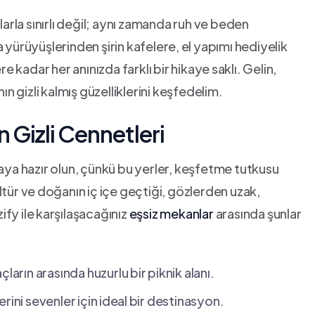
arla sınırlı değil; ​aynı zamanda ruh ve ​beden⁢
 yürüyüşlerinden şirin kafelere,⁣ el yapımı hediyelik
dar her‍ anınızda farklı bir ‍hikaye ⁤saklı.‍ Gelin,
ın gizli kalmış güzelliklerini keşfedelim.
⁣Gizli​ Cennetleri
maya hazır‍ olun, çünkü bu yerler, keşfetme tutkusu
kültür ve ⁣doğanın iç içe geçtiği, gözlerden uzak,
fy ile⁢ karşılaşacağınız
eşsiz mekanlar
arasında şunlar
arın arasında huzurlu⁤ bir piknik alanı.
rini sevenler için⁢ ideal⁢ bir destinasyon.