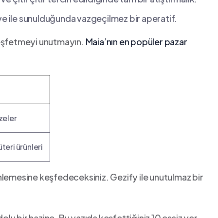
 kahve ile sunulduğunda vazgeçilmez bir aperatif.
keşfetmeyi unutmayın.
Maia’nın​ en popüler pazar
zeler
üteri ürünleri
nlemesine keşfedeceksiniz. Gezify ile unutulmaz ⁢bir
olu bir hazine.‍ Bu yazıda keşfettiğiniz 10 eşsiz yer,