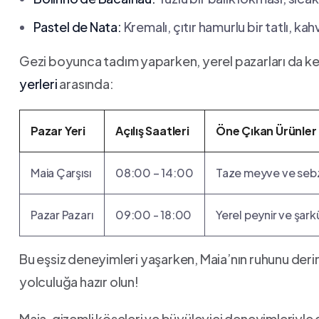
Pastel de⁢ Nata:
Kremalı, çıtır‍ hamurlu‌ bir ​tatlı,
Gezi boyunca tadım⁢ yaparken, yerel pazarları ⁤da 
yerleri
arasında:
Pazar Yeri
Açılış ⁢Saatleri
Öne Çıkan Ürünler
Maia ⁤Çarşısı
08:00 – ​14:00
Taze meyve ve​ seb
Pazar⁤ Pazarı
09:00 -⁢ 18:00
Yerel peynir⁢ ve şark
Bu eşsiz deneyimleri yaşarken, Maia’nın ruhunu deri
yolculuğa hazır‌ olun!
Maia, gizemli köşeleri ve ⁤büyüleyici deneyimleriyle⁢ d