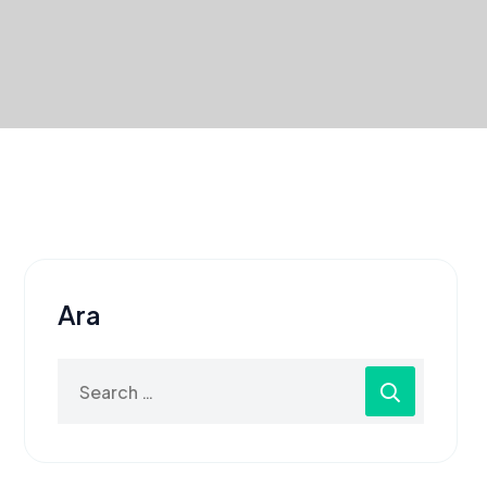
Ara
Search
for: