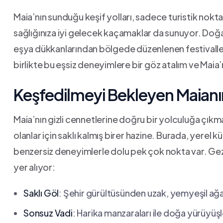
Maia’nın sunduğu keşif yolları,⁢ sadece turistik noktal
sağlığınıza iyi gelecek kaçamaklar da⁢ sunuyor. ⁢Doğa
eşya dükkanlarından ⁤bölgede düzenlenen festivallere ka
birlikte ⁣bu eşsiz deneyimlere bir göz atalım ve Maia’n
Keşfedilmeyi Bekleyen Maianın 
Maia’nın⁣ gizli cennetlerine​ doğru bir yolculuğa çık
olanlar için saklı kalmış birer hazine.​ Burada, yerel ⁣
benzersiz⁤ deneyimlerle​ dolu ‍pek ​çok nokta var. Gezi
yer alıyor:
Saklı Göl
: Şehir gürültüsünden uzak, yemyeşil ⁣ağaçl
Sonsuz ‌Vadi
: Harika manzaraları ile doğa yürüyüşle