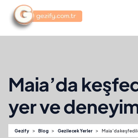
Maia’da keşfed
yer ve deneyim
>
>
>
Gezify
Blog
Gezilecek Yerler
Maia’da keşfedil