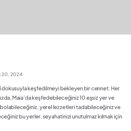
ık 20, 2024
rihî dokusuyla keşfedilmeyi bekleyen ⁢bir cennet. ‌Her
zda, Maia’da keşfedebileceğiniz 10 eşsiz yer ve⁤
ybolabileceğiniz, yerel lezzetleri tadabileceğiniz ve
eceğiniz⁣ bu yerler, seyahatinizi unutulmaz kılmak‍ için