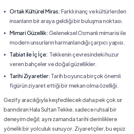
Ortak Kültürel Miras:
Farklı inanç ve ⁤kültürlerden
insanların bir araya geldiği bir buluşma noktası.
Mimari​ Güzellik:
Geleneksel Osmanlı mimarisi ile
modern ‍unsurların harmanlandığı ⁣çarpıcı yapısı.
Tabiat ile İç‌ İçe:
⁤ Tekkenin çevresindeki huzur
veren bahçeler ve doğal güzellikler.
Tarihi Ziyaretler:
Tarih boyunca ​birçok‍ önemli
figürün ziyaret ettiği bir mekan olma özelliği.
Gezify aracılığıyla keşfedilecek​ daha pek ​çok sır
barındıran Hala ⁢Sultan Tekke, sadece ruhsal bir⁣
deneyim‍ değil; aynı zamanda tarihi derinliklere
yönelik bir yolculuk sunuyor. Ziyaretçiler, ‍bu eşsiz