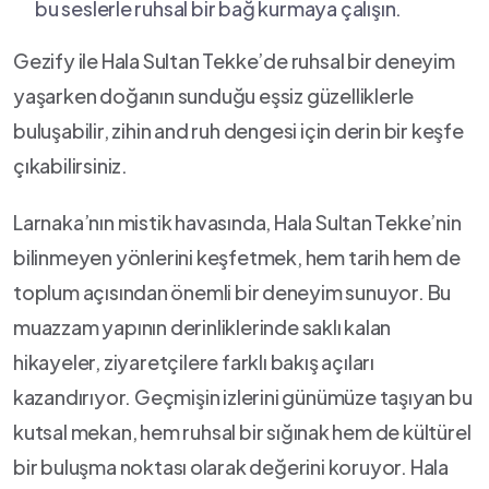
bu seslerle ⁢ruhsal bir bağ kurmaya çalışın.
Gezify ile Hala ‌Sultan Tekke’de ruhsal ⁢bir deneyim
yaşarken doğanın sunduğu eşsiz güzelliklerle
buluşabilir, zihin and ruh dengesi için⁢ derin bir‍ keşfe
çıkabilirsiniz.
Larnaka’nın mistik havasında, Hala Sultan ⁢Tekke’nin
bilinmeyen yönlerini keşfetmek, hem‌ tarih hem de
toplum açısından ⁢önemli bir⁢ deneyim‍ sunuyor. Bu
muazzam yapının derinliklerinde saklı ⁣kalan
hikayeler, ziyaretçilere farklı bakış​ açıları
⁣kazandırıyor.‌ Geçmişin‍ izlerini günümüze taşıyan bu
kutsal mekan, hem‌ ruhsal bir sığınak⁤ hem de kültürel
bir buluşma noktası ⁢olarak değerini‍ koruyor. Hala