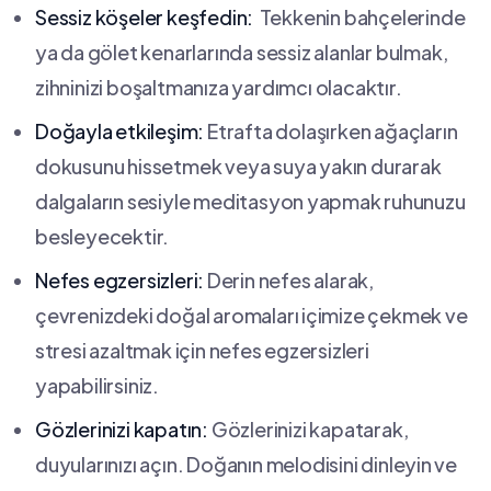
Sessiz köşeler keşfedin:
⁢ Tekkenin bahçelerinde
ya da ⁤gölet kenarlarında sessiz alanlar bulmak,
zihninizi boşaltmanıza yardımcı olacaktır.
Doğayla ⁢etkileşim:
Etrafta dolaşırken ağaçların
dokusunu‌ hissetmek veya suya yakın ‌durarak⁤
dalgaların sesiyle meditasyon ⁣yapmak ⁤ruhunuzu
besleyecektir.
Nefes‌ egzersizleri:
⁣Derin nefes alarak,
çevrenizdeki ‌doğal ‌aromaları ⁤içimize çekmek ve
⁤stresi azaltmak için nefes ⁢egzersizleri
yapabilirsiniz.
Gözlerinizi kapatın:
Gözlerinizi kapatarak,
duyularınızı açın. Doğanın melodisini dinleyin⁢ ve