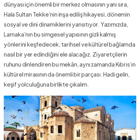
dünyası için önemli bir merkez olmasının yanı sıra,
Hala Sultan Tekke’nin inşa​ ediliş hikayesi, dönemin
sosyal ve dini dinamiklerini yansıtıyor. Yazımızda,
Larnaka’nın bu simgesel yapısının gizli⁤ kalmış
yönlerini keşfedecek, ‌tarihsel ‍ve kültürel bağlamda⁢
nasıl bir⁣ yer edindiğini ele alacağız. Ziyaretçilerin
ruhunu ​dinlendiren​ bu mekân, aynı zamanda Kıbrıs’ın
kültürel mirasının da önemli bir⁤ parçası.⁢ Hadi gelin,
keşif yolculuğuna birlikte çıkalım.