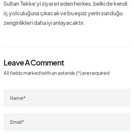
Sultan Tekke’yi ziyaret eden‍ herkes, belki de kendi
iç ‌yolculuğuna çıkacak ve ‍bu eşsiz yerin sunduğu
zenginlikleri​ daha‌ iyi ⁢anlayacaktır.
Leave A Comment
All fields marked with an asterisk (*) are required