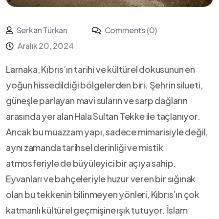
Serkan Türkan
Comments (0)
Aralık 20, 2024
Larnaka, Kıbrıs’ın tarihi ve kültürel ⁤dokusunun en
yoğun‌ hissedildiği bölgelerden biri. Şehrin ⁤silueti,
güneşle parlayan mavi suların ve sarp​ dağların⁤
arasında​ yer alan Hala ⁤Sultan Tekke ‌ile taçlanıyor.
Ancak bu muazzam⁤ yapı, sadece mimarisiyle değil,
aynı ⁣zamanda tarihsel⁣ derinliği‍ ve mistik
atmosferiyle​ de⁣ büyüleyici bir açıya sahip.
Eyvanları ve ‍bahçeleriyle huzur‌ veren bir ‌sığınak
olan bu tekkenin bilinmeyen yönleri, Kıbrıs’ın çok
katmanlı kültürel geçmişine ışık tutuyor. İslam