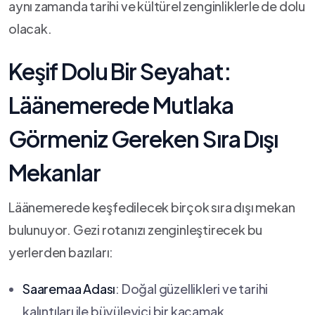
aynı ⁢zamanda tarihi ve kültürel zenginliklerle de dolu
‍olacak.
Keşif Dolu ⁣Bir Seyahat:⁤
Läänemerede Mutlaka
Görmeniz Gereken Sıra ⁣Dışı
Mekanlar
Läänemerede keşfedilecek ⁤birçok ​sıra dışı mekan
bulunuyor. Gezi rotanızı zenginleştirecek bu
yerlerden bazıları:
Saaremaa Adası
: Doğal güzellikleri ve tarihi
kalıntıları ile büyüleyici bir kaçamak.