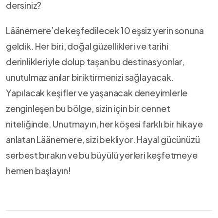
dersiniz?
Läänemere’de keşfedilecek 10⁣ eşsiz‌ yerin sonuna
geldik. Her biri,‍ doğal⁣ güzellikleri ve tarihi
derinlikleriyle dolup taşan bu⁢ destinasyonlar,
unutulmaz anılar biriktirmenizi sağlayacak.
Yapılacak keşifler ve yaşanacak deneyimlerle
zenginleşen‍ bu bölge, sizin için bir cennet​
niteliğinde. Unutmayın, her köşesi farklı bir hikaye
anlatan Läänemere, sizi bekliyor. Hayal gücünüzü
serbest bırakın ve bu büyülü yerleri keşfetmeye​
hemen başlayın!