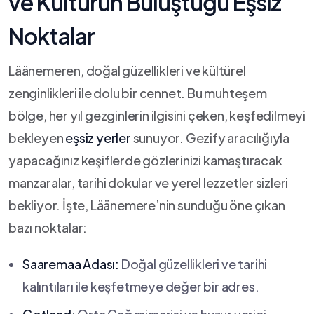
ve Kültürün Buluştuğu Eşsiz
Noktalar
Läänemeren, doğal ‍güzellikleri ve kültürel
zenginlikleri ile dolu bir​ cennet. Bu muhteşem
bölge, ‌her yıl gezginlerin ilgisini çeken, keşfedilmeyi
bekleyen
eşsiz yerler
sunuyor. Gezify aracılığıyla⁢
yapacağınız ‍keşiflerde gözlerinizi kamaştıracak
‌manzaralar, tarihi dokular ve yerel lezzetler ⁤sizleri
bekliyor. İşte, Läänemere’nin sunduğu öne çıkan
bazı noktalar:
Saaremaa Adası:
Doğal güzellikleri ve tarihi
kalıntıları ile keşfetmeye değer bir adres.