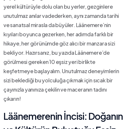
yerel kültürüyle dolu olan bu yerler, gezginlere
⁢unutulmaz anılar vadederken, aynı zamanda tarihi
ve sanatsal mirasla da büyüler. Läänemere’nin
kıyıları​ boyunca gezerken, her⁤ adımda farklı bir
hikaye,‍ her görünümde göz alıcı ‌bir manzara sizi
bekliyor. Hazırsanız, bu yazıda ⁣Läänemere’de
görülmesi gereken 10 ⁢eşsiz yeri⁤ birlikte
keşfetmeye başlayalım. Unutulmaz deneyimlerin
sizi beklediği bu yolculuğa‍ çıkmak⁤ için sıcak bir
‍çayınızla ⁣yanınıza çekilin ve maceranın⁢ tadını
çıkarın!
Läänemerenin​ İncisi: Doğanın