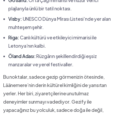
Gotland:
Orta Çağ mimarisi ve huzur​ verici
plajlarıyla‍ ünlü bir tatil noktası.
Visby:
UNESCO Dünya Mirası Listesi’nde yer alan
muhteşem şehir.
Riga:
Canlı kültürü ve etkileyici ​mimarisi ile
Letonya’nın kalbi.
Öland Adası:
Rüzgârın şekillendirdiği eşsiz
manzaralar ve yerel festivaller.
Bu noktalar, sadece gezip görmenizin ötesinde,
Läänemere’nin derin kültürel kimliğini de yansıtan
yerler. Her biri, ziyaretçilerine unutulmaz
deneyimler sunmayı ‌vadediyor. Gezify ile
yapacağınız bu yolculuk, sadece doğa ile değil,