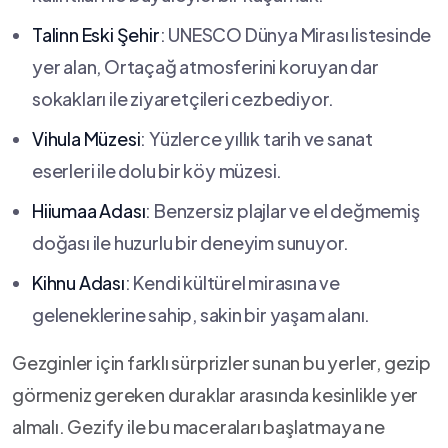
Talinn Eski Şehir
: UNESCO Dünya Mirası listesinde
yer ‍alan, Ortaçağ atmosferini koruyan dar​
sokakları‌ ile ziyaretçileri cezbediyor.
Vihula Müzesi
: Yüzlerce yıllık tarih ve sanat
eserleri ile‌ dolu⁢ bir köy müzesi.
Hiiumaa Adası
: Benzersiz plajlar ve el değmemiş
doğası ile huzurlu bir deneyim sunuyor.
Kihnu Adası
: Kendi kültürel ⁤mirasına ve
geleneklerine ‌sahip,‌ sakin⁢ bir yaşam alanı.
Gezginler için farklı⁤ sürprizler sunan bu yerler, gezip
görmeniz gereken duraklar arasında kesinlikle yer
almalı. Gezify ile bu maceraları başlatmaya ne