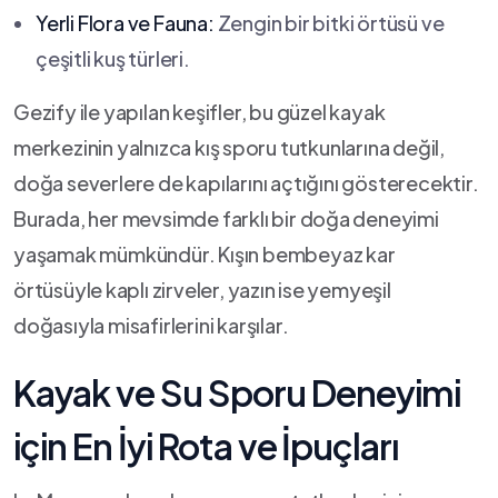
Yerli Flora ve Fauna:
Zengin bir bitki‌ örtüsü ​ve
çeşitli⁢ kuş‍ türleri.
Gezify ‌ile yapılan ‌keşifler, bu güzel kayak
merkezinin yalnızca ‌kış⁤ sporu tutkunlarına değil,
doğa severlere de kapılarını açtığını gösterecektir.​
Burada, her mevsimde farklı bir doğa⁣ deneyimi
yaşamak mümkündür. Kışın bembeyaz kar⁤
örtüsüyle⁢ kaplı zirveler, yazın ⁤ise yemyeşil
‍doğasıyla misafirlerini karşılar.
Kayak ve Su Sporu Deneyimi
için​ En İyi Rota ve ⁢İpuçları