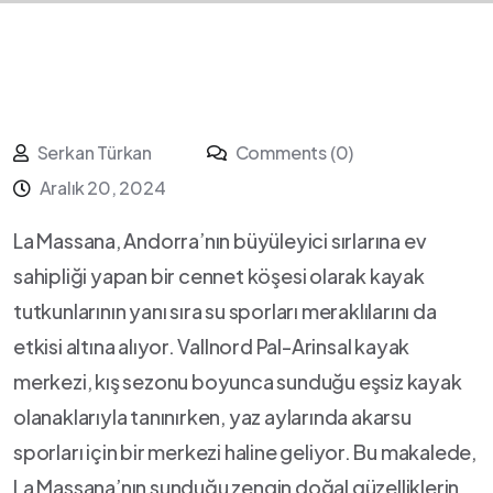
Serkan Türkan
Comments (0)
Aralık 20, 2024
La Massana, ⁢Andorra’nın büyüleyici sırlarına ev
sahipliği yapan bir cennet köşesi olarak kayak
tutkunlarının yanı sıra su sporları meraklılarını da
etkisi altına alıyor. ⁤Vallnord Pal-Arinsal kayak
merkezi, kış sezonu boyunca‍ sunduğu eşsiz kayak
olanaklarıyla tanınırken, yaz aylarında akarsu
sporları için ‌bir merkezi haline geliyor.⁤ Bu makalede,
La Massana’nın sunduğu zengin doğal güzelliklerin