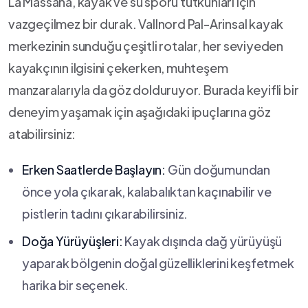
La Massana, kayak ve su sporu tutkunları için‍
vazgeçilmez bir durak. Vallnord Pal-Arinsal kayak
merkezinin sunduğu⁣ çeşitli rotalar,​ her seviyeden⁣
kayakçının ilgisini çekerken, muhteşem
manzaralarıyla ⁣da göz dolduruyor.​ Burada keyifli bir
deneyim ⁣yaşamak için ‍aşağıdaki ipuçlarına göz
atabilirsiniz:
Erken Saatlerde Başlayın:
Gün doğumundan
⁢önce yola çıkarak, kalabalıktan kaçınabilir⁢ ve
pistlerin‌ tadını çıkarabilirsiniz.
Doğa Yürüyüşleri:
Kayak dışında dağ yürüyüşü​
yaparak bölgenin doğal güzelliklerini keşfetmek
harika bir seçenek.