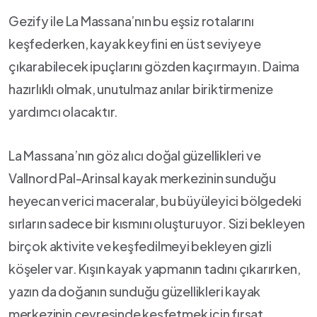
Gezify⁢ ile La⁣ Massana’nın bu eşsiz rotalarını
keşfederken, kayak keyfini‍ en üst seviyeye
çıkarabilecek‌ ipuçlarını gözden kaçırmayın. Daima
hazırlıklı olmak,⁤ unutulmaz anılar biriktirmenize
yardımcı olacaktır.
La ‍Massana’nın göz alıcı doğal⁤ güzellikleri ve
Vallnord Pal-Arinsal kayak merkezinin ​sunduğu
heyecan verici maceralar, bu ​büyüleyici bölgedeki
sırların sadece⁣ bir​ kısmını oluşturuyor.‍ Sizi ‌bekleyen
birçok aktivite ve keşfedilmeyi⁣ bekleyen gizli⁣
köşeler var. Kışın⁣ kayak yapmanın tadını çıkarırken,
yazın da doğanın sunduğu ⁢güzellikleri kayak
⁣merkezinin çevresinde ⁣keşfetmek için fırsat