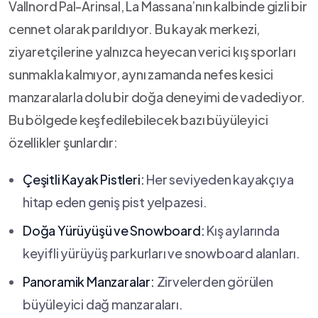
Vallnord⁤ Pal-Arinsal, La Massana’nın kalbinde gizli bir
cennet olarak parıldıyor. Bu kayak ⁤merkezi,
ziyaretçilerine yalnızca heyecan verici kış⁣ sporları
‍sunmakla kalmıyor, ‍aynı zamanda nefes kesici
manzaralarla dolu bir doğa deneyimi de vadediyor.
Bu bölgede keşfedilebilecek bazı büyüleyici
özellikler şunlardır:
Çeşitli Kayak Pistleri:
Her seviyeden⁤ kayakçıya
hitap eden geniş pist‌ yelpazesi.
Doğa Yürüyüşü ⁣ve Snowboard:
Kış aylarında
⁢keyifli yürüyüş parkurları ve snowboard alanları.
Panoramik Manzaralar:
Zirvelerden görülen
büyüleyici dağ manzaraları.