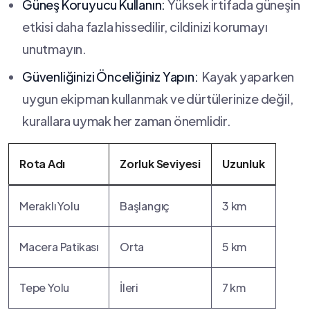
Güneş Koruyucu Kullanın:
Yüksek irtifada güneşin
etkisi daha fazla hissedilir, cildinizi korumayı
unutmayın.
Güvenliğinizi Önceliğiniz Yapın:
⁢ Kayak yaparken
uygun ⁣ekipman kullanmak‍ ve dürtülerinize değil, ​
kurallara uymak her zaman önemlidir.
Rota ⁤Adı
Zorluk Seviyesi
Uzunluk
Meraklı Yolu
Başlangıç
3 km
Macera Patikası
Orta
5 km
Tepe Yolu
İleri
7 ⁤km