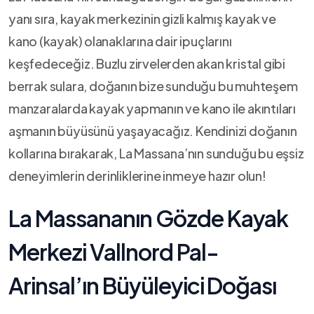
yanı sıra, ⁤kayak merkezinin gizli kalmış kayak ve
kano ⁣(kayak) ⁣olanaklarına dair ipuçlarını
keşfedeceğiz.⁣ Buzlu zirvelerden akan kristal gibi
berrak sulara, doğanın bize sunduğu bu muhteşem⁤
manzaralarda kayak yapmanın ve kano ile akıntıları
aşmanın büyüsünü yaşayacağız. Kendinizi doğanın
kollarına bırakarak, ‌La Massana’nın sunduğu bu eşsiz
deneyimlerin derinliklerine inmeye hazır olun!
La Massananın Gözde Kayak
Merkezi Vallnord Pal-
Arinsal’ın‍ Büyüleyici⁣ Doğası