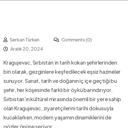
Serkan Türkan
Comments (0)
Aralık 20, 2024
Kragujevac, Sırbistan’ın tarih kokan şehirlerinden
biri olarak, ⁤gezginlere keşfedilecek⁣ eşsiz hazineler
‌sunuyor. Sanat, tarih ve⁢ doğanın ‍iç içe geçtiği⁢ bu
şehir, her köşesinde farklı bir öykü⁢ barındırıyor.
Sırbistan’ın kültürel mirasında⁤ önemli bir yere sahip
olan Kragujevac, ziyaretçilerini tarihi dokusuyla
kucaklarken, modern ⁢yaşamın ⁢dinamiklerini de
gözler önüne seriyor.