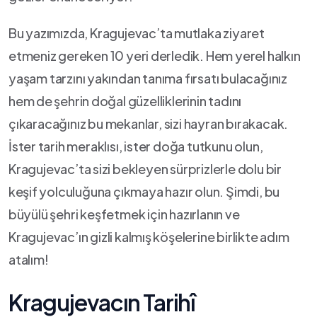
Bu⁣ yazımızda, ‌Kragujevac’ta ⁣mutlaka ziyaret‌
etmeniz⁢ gereken 10 yeri⁣ derledik. Hem yerel halkın
yaşam‍ tarzını ⁤yakından tanıma fırsatı bulacağınız
hem ⁤de şehrin ⁣doğal güzelliklerinin tadını
çıkaracağınız bu mekanlar, sizi hayran bırakacak.
İster⁢ tarih meraklısı, ister doğa ‌tutkunu olun,
Kragujevac’ta ⁢sizi ‍bekleyen sürprizlerle dolu bir
⁣keşif ⁤yolculuğuna ‍çıkmaya hazır olun. Şimdi, bu
⁢büyülü ‍şehri keşfetmek için‌ hazırlanın ve
Kragujevac’ın gizli kalmış ⁢köşelerine birlikte adım
atalım!
Kragujevacın ⁤Tarihî‍