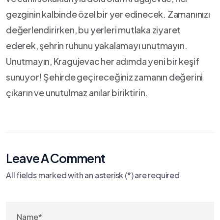
gezginin kalbinde özel bir yer edinecek. Zamanınızı
değerlendirirken, bu yerleri mutlaka ziyaret
ederek, şehrin ruhunu yakalamayı ‌unutmayın.
Unutmayın, ⁤Kragujevac her adımda yeni‍ bir keşif⁢
sunuyor! Şehirde⁤ geçireceğiniz⁣ zamanın değerini⁢
çıkarın ve ​unutulmaz‌ anılar biriktirin.
Leave A Comment
All fields marked with an asterisk (*) are required