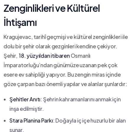
Zenginlikleri ve ‍Kültürel
İhtişamı
Kragujevac, tarihî ⁢geçmişi ve kültürel​ zenginlikleri ile
dolu bir şehir olarak gezginleri kendine çekiyor.⁤
Şehir, ⁤
18. yüzyıldan ​itibaren
‍Osmanlı
İmparatorluğu’ndan günümüze uzanan pek çok
⁤esere ev ⁣sahipliği yapıyor. Bu zengin miras içinde‌
göze çarpan bazı önemli yapılar ‌ve alanlar şunlardır:
Şehitler‌ Anıtı
: Şehrin kahramanlarını anmak için
inşa edilmiştir.
Stara⁣ Planina Parkı
:⁤ Doğayla ‍iç⁣ içe ‌huzurlu bir alan
sunar.