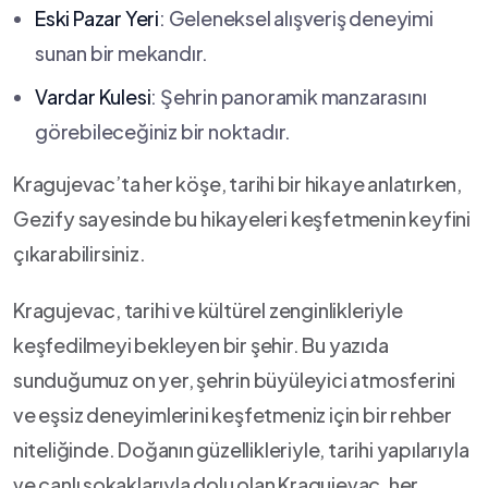
Eski Pazar Yeri
: Geleneksel alışveriş‌ deneyimi⁤
sunan bir mekandır.
Vardar Kulesi
: Şehrin panoramik manzarasını
görebileceğiniz bir ‍noktadır.
Kragujevac’ta ‌her köşe, tarihi⁢ bir⁤ hikaye anlatırken,
Gezify sayesinde bu hikayeleri keşfetmenin keyfini
çıkarabilirsiniz.
Kragujevac, tarihi ‍ve kültürel zenginlikleriyle
keşfedilmeyi bekleyen bir şehir. Bu yazıda
sunduğumuz on yer, ⁣şehrin büyüleyici atmosferini
ve eşsiz deneyimlerini keşfetmeniz için ‌bir rehber
⁢niteliğinde. Doğanın⁢ güzellikleriyle, tarihi yapılarıyla
ve canlı ⁤sokaklarıyla⁤ dolu‌ olan‌ Kragujevac, her