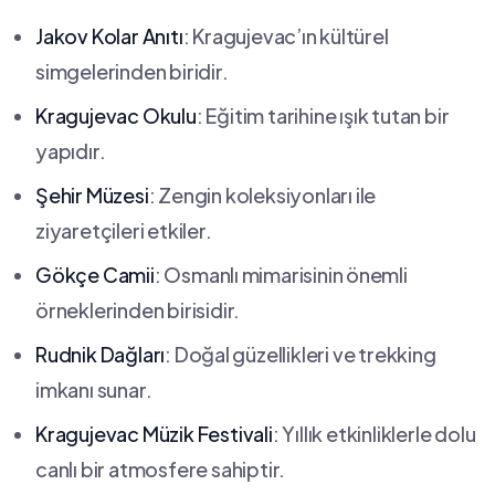
Jakov Kolar Anıtı
: Kragujevac’ın ⁤kültürel
simgelerinden biridir.
Kragujevac​ Okulu
: Eğitim tarihine ‍ışık​ tutan bir
‌yapıdır.
Şehir Müzesi
: Zengin koleksiyonları ile⁣
ziyaretçileri ‌etkiler.
Gökçe Camii
: Osmanlı ⁢mimarisinin⁤ önemli ​
örneklerinden birisidir.
Rudnik Dağları
: Doğal⁣ güzellikleri ve trekking
imkanı ​sunar.
Kragujevac Müzik Festivali
: Yıllık etkinliklerle dolu⁣
canlı bir atmosfere sahiptir.