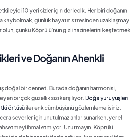
ileyici 10 yeri sizler için derledik. Her​ biri doğanın
 kaybolmak, günlük hayatın stresinden​ uzaklaşmayı
 olun,‌ çünkü Köprülü’nün gizli ⁢hazinelerini⁤ keşfetmek
ikleri ve Doğanın Ahenkli
ış doğal⁢ bir cennet. Burada doğanın harmonisi,
en birçok güzellik‍ sizi⁤ karşılıyor.
Doğa yürüyüşleri
itki örtüsü
ile renk cümbüşünü gözlemlemelisiniz.
cera severler‍ için unutulmaz ⁢anlar sunarken, ⁣yerel
n bahsetmeyi ‌ihmal ⁣etmiyor. Unutmayın, Köprülü
için de ⁢bir sanatı‍ ifade ediyor: kuşların‌ cıvıltıları,