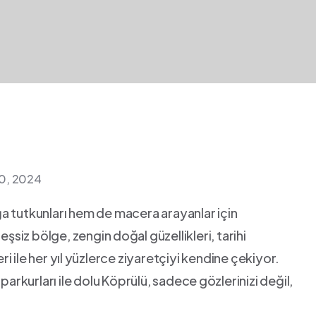
20, 2024
 tutkunları hem‌ de macera‌ arayanlar ⁢için
z bölge,​ zengin⁣ doğal​ güzellikleri, tarihi
eri ile her yıl ⁢yüzlerce ziyaretçiyi‌ kendine çekiyor.
parkurları ile ‌dolu Köprülü, sadece ⁤gözlerinizi değil,