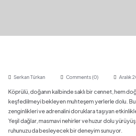
Serkan Türkan
Comments (0)
Aralık 
Köprülü,‍ doğanın kalbinde saklı bir cennet, hem doğa
keşfedilmeyi bekleyen muhteşem‌ yerlerle dolu. Bu eşsi
zenginlikleri ‍ve adrenalini doruklara‍ taşıyan ​etkinlikl
Yeşil dağlar, masmavi nehirler ‌ve⁤ huzur dolu yürüyüş 
ruhunuzu⁢ da besleyecek‌ bir⁢ deneyim sunuyor.