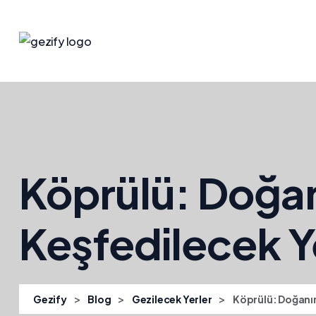
Köprülü: Doğan
Keşfedilecek Y
>
>
>
Gezify
Blog
Gezilecek Yerler
Köprülü: Doğanın