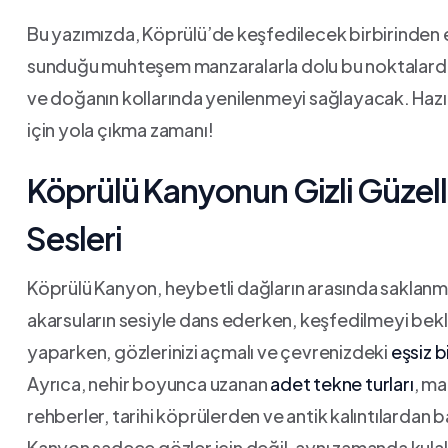
Bu yazımızda, Köprülü’de⁢ keşfedilecek birbirinden etk
sunduğu muhteşem manzaralarla dolu bu ​noktalarda
‌ve doğanın kollarında⁢ yenilenmeyi​ sağlayacak. ⁢Hazır
için yola çıkma zamanı!
Köprülü ⁤Kanyonun ​Gizli Güzell
⁢Sesleri
Köprülü Kanyon,​ heybetli dağların arasında saklanm
akarsuların sesiyle⁣ dans⁤ ederken, keşfedilmeyi bekley
yaparken, gözlerinizi ⁤açmalı ve çevrenizdeki
eşsiz b
Ayrıca, nehir‌ boyunca uzanan
adet tekne​ turları
, ma
rehberler, tarihi köprülerden​ ve ‌antik⁣ kalıntılarda
‍Kanyon⁢ sadece gözler için değil, aynı ​zamanda kulaklar 