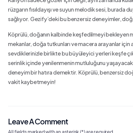
rüzgarın fısıldayışı ⁢ve suyun melodik sesi, burada du
sağlıyor. ⁢Gezify’deki bu benzersiz deneyimler,​ doğ
Köprülü, doğanın kalbinde keşfedilmeyi ‍bekleyen ⁣mu
mekanlar, doğa​ tutkunları ve macera arayanlar ⁣için ad
sevdiklerinizle ⁣birlikte bu büyüleyici yerleri keşfe⁣ çı
serinlik içinde yenilenmenin mutluluğunu yaşayacaksın
⁣deneyim bir hatıra demektir. Köprülü, benzersiz‌ doğa
‍vakit ⁣kaybetmeyin!
Leave A Comment
All fields marked with an asterisk (*) are required