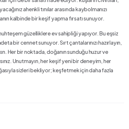
yacağınız ahenkli⁤ tınılar arasında kaybolmanızı
anın kalbinde bir keşif yapma fırsatı sunuyor.
hteşem ‍güzelliklere ev sahipliği yapıyor. Bu eşsiz
eta bir cennet sunuyor. ⁢Sırt çantalarınızı⁣ hazırlayın,⁣
kın. Her⁣ bir noktada, ​doğanın‌ sunduğu⁢ huzur ve⁣
ız.‍ Unutmayın, her‌ keşif yeni bir‍ deneyim, her
sıyla ⁣sizleri⁤ bekliyor; keşfetmek için daha fazla