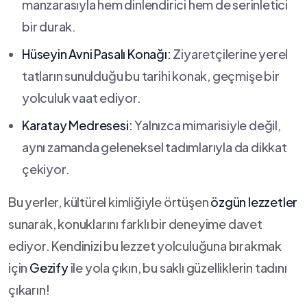
manzarasıyla‍ hem ⁢dinlendirici hem⁢ de serinletici
bir durak.
Hüseyin Avni Pasalı Konağı:
Ziyaretçilerine yerel
tatların‍ sunulduğu bu ‌tarihi konak, geçmişe bir
yolculuk vaat⁤ ediyor.
Karatay Medresesi:
Yalnızca‍ mimarisiyle değil,
aynı zamanda geleneksel tadımlarıyla da dikkat
çekiyor.
Bu yerler, kültürel kimliğiyle örtüşen
özgün lezzetler
sunarak, konuklarını farklı bir deneyime ‍davet
ediyor. Kendinizi bu⁢ lezzet⁤ yolculuğuna bırakmak
için
Gezify
ile yola çıkın, bu saklı güzelliklerin tadını
çıkarın!