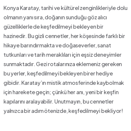
Konya Karatay, tarihi ve kültürel zenginlikleriyle dolu
olmanın yanı sıra, doğanın sunduğu göz alıcı
güzelliklerle de keşfedilmeyi bekleyen bir ​
hazinedir. Bu gizli cennetler, her köşesinde farklı bir
hikaye barındırmakta ve doğaseverler, sanat
tutkunları ve ​tarih meraklıları için eşsiz deneyimler
sunmaktadır. Gezi ⁤rotalarınıza eklemeniz gereken
bu yerler, ​keşfedilmeyi bekleyen birer hediye
gibidir. Karatay’ın ​mistik atmosferinde kaybolmak
için harekete geçin;‍ çünkü her anı, yeni bir keşfin
kapılarını aralayabilir. Unutmayın, bu cennetler
yalnızca bir adım ötenizde, keşfedilmeyi bekliyor!