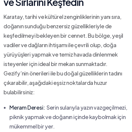
ve Sırlarını ‍Keşfedin
Karatay, tarihi ve kültürel zenginliklerinin yanı sıra, ​
doğanın sunduğu ‍benzersiz güzellikleriyle de
keşfedilmeyi bekleyen bir‌ cennet. Bu ‌bölge, yeşil
vadiler ve dağların ihtişamı ‍ile çevrili olup, doğa
yürüyüşleri yapmak ve temiz⁤ havada dinlenmek
isteyenler için ideal bir mekan sunmaktadır.
Gezify’nin önerileri ile bu doğal⁣ güzelliklerin tadını
çıkarabilir, aşağıdaki eşsiz noktalarda huzur‍
bulabilirsiniz:
Meram Deresi:
⁢ Serin sularıyla yazın vazgeçilmezi,
piknik yapmak ve doğanın içinde kaybolmak ‍için
mükemmel bir‌ yer.