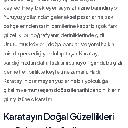
keşfedilmeyi bekleyen sayısız hazine‌ barındırıyor.
Yürüyüş yollarından geleneksel pazarlarına,‍ saklı
bahçelerinden tarihi camilerine kadar birçok farklı
güzellik,​ bu coğrafyanın derinliklerinde gizli.
Unutulmuş köyleri, doğal parkları ve yerel ‌halkın
misafirperverliğiyle⁣ dolup taşan ‌Karatay,
sandığınızdan daha fazlasını sunuyor. Şimdi, bu gizli
cennetleri​ birlikte keşfetme zamanı. Hadi,
Karatay’ın bilinmeyen ⁣yüzlerine bir yolculuğa
çıkalım ve muhteşem⁤ doğası​ ile tarihi zenginliklerini
gün‌ yüzüne çıkaralım.
Karatayın Doğal Güzellikleri