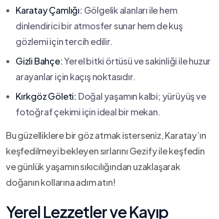
Karatay Çamlığı:
Gölgelik ⁤alanları​ ile hem
dinlendirici bir atmosfer sunar hem de kuş
gözlemi için tercih edilir.
Gizli Bahçe:
Yerel bitki örtüsü ve sakinliği ile huzur
arayanlar için⁢ kaçış noktasıdır.
Kırkgöz​ Göleti:
Doğal yaşamın kalbi; yürüyüş ve
fotoğraf çekimi için ideal ​bir mekan.
Bu güzelliklere bir göz atmak ⁤isterseniz, Karatay’ın‍
keşfedilmeyi‌ bekleyen sırlarını Gezify ile keşfedin
ve günlük ⁤yaşamın ⁣sıkıcılığından uzaklaşarak‍
doğanın ​kollarına adım atın!
Yerel Lezzetler ve Kayıp