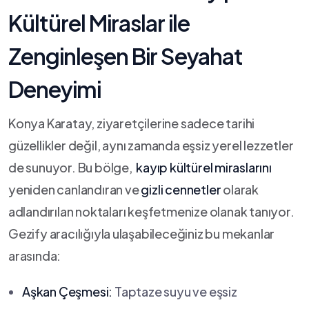
Kültürel Miraslar ile
Zenginleşen‍ Bir Seyahat
Deneyimi
Konya Karatay, ziyaretçilerine sadece tarihi
güzellikler değil, aynı zamanda eşsiz yerel lezzetler
de sunuyor. Bu‌ bölge, ⁤
kayıp kültürel⁤ miraslarını
yeniden canlandıran ve
gizli cennetler
olarak
⁢adlandırılan noktaları keşfetmenize olanak tanıyor.
Gezify aracılığıyla⁣ ulaşabileceğiniz bu mekanlar
arasında:
Aşkan Çeşmesi:
Taptaze suyu ve ‍eşsiz