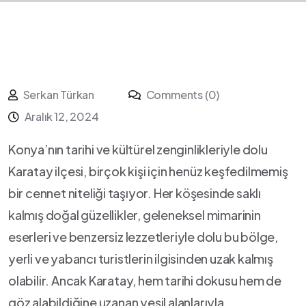
Serkan Türkan
Comments (0)
Aralık 12, 2024
Konya’nın tarihi ve kültürel ⁢zenginlikleriyle dolu
Karatay ilçesi, birçok kişi için henüz keşfedilmemiş
⁤bir cennet niteliği ⁣taşıyor. Her köşesinde saklı
‍kalmış doğal güzellikler, geleneksel​ mimarinin
eserleri ve benzersiz lezzetleriyle ‍dolu bu bölge,
yerli ve yabancı turistlerin ilgisinden uzak kalmış
olabilir. Ancak Karatay, ‍hem tarihi dokusu hem ⁢de
göz alabildiğine uzanan yeşil alanlarıyla,