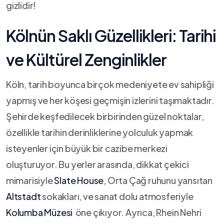
gizlidir!
Kölnün Saklı Güzellikleri: Tarihi​
ve Kültürel Zenginlikler
Köln, tarih ⁤boyunca birçok medeniyete ev sahipliği
yapmış ve her köşesi geçmişin izlerini taşımaktadır.
Şehirde keşfedilecek birbirinden güzel noktalar,
özellikle ⁤tarihin derinliklerine yolculuk yapmak
isteyenler için büyük bir cazibe merkezi
oluşturuyor. Bu yerler arasında, dikkat çekici
⁢mimarisiyle
Slate‌ House
, ​Orta Çağ ruhunu yansıtan
Altstadt
sokakları,⁤ ve sanat dolu atmosferiyle
Kolumba Müzesi
⁢ öne çıkıyor. Ayrıca, Rhein Nehri