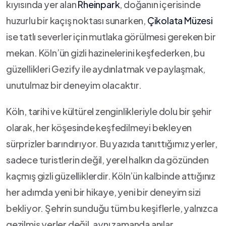
kıyısında yer alan
Rheinpark
, doğanın içerisinde
huzurlu bir kaçış noktası sunarken,
Çikolata Müzesi
ise tatlı severler için mutlaka ‌görülmesi gereken bir
mekan. Köln’ün gizli hazinelerini⁤ keşfederken, bu
güzellikleri Gezify ile aydınlatmak ve‍ paylaşmak,
unutulmaz bir deneyim olacaktır.
Köln, tarihi ve kültürel​ zenginlikleriyle dolu‌ bir⁢ şehir
olarak, her köşesinde ⁣keşfedilmeyi bekleyen
sürprizler barındırıyor. Bu⁢ yazıda tanıttığımız yerler,
sadece turistlerin değil, yerel⁣ halkın ​da gözünden
kaçmış gizli güzelliklerdir. Köln’ün kalbinde attığınız
her adımda yeni bir hikaye, yeni bir deneyim sizi
bekliyor. Şehrin sunduğu tüm bu keşiflerle, yalnızca
gezilmiş yerler değil, aynı zamanda anılar