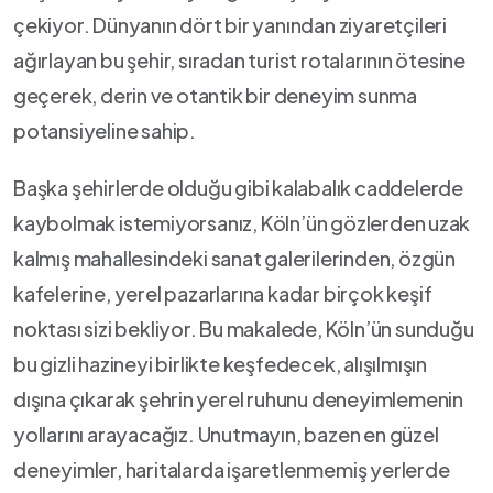
çekiyor. Dünyanın ⁤dört ‌bir yanından ziyaretçileri
ağırlayan bu şehir, sıradan turist rotalarının⁤ ötesine
⁤geçerek, derin⁢ ve otantik bir deneyim sunma‍
potansiyeline sahip.
Başka şehirlerde olduğu gibi⁣ kalabalık ‍caddelerde
kaybolmak istemiyorsanız, Köln’ün gözlerden ⁢uzak
kalmış mahallesindeki sanat⁣ galerilerinden, özgün
kafelerine, yerel pazarlarına kadar birçok keşif
noktası sizi bekliyor.⁣ Bu makalede, Köln’ün sunduğu
bu gizli hazineyi birlikte keşfedecek, alışılmışın
dışına çıkarak şehrin ⁤yerel ruhunu deneyimlemenin
yollarını arayacağız. Unutmayın, bazen en güzel
deneyimler, haritalarda işaretlenmemiş yerlerde