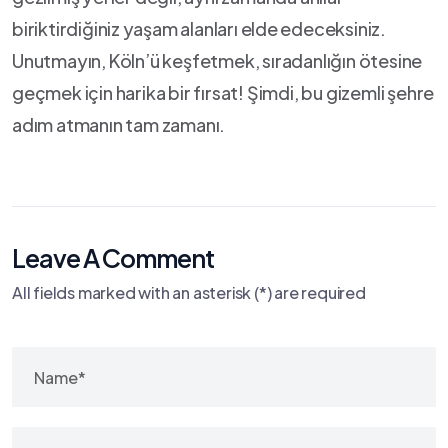
biriktirdiğiniz ⁤yaşam alanları elde ⁤edeceksiniz.
Unutmayın, Köln’ü keşfetmek, sıradanlığın ötesine
geçmek için ‌harika bir fırsat! Şimdi, bu gizemli şehre
adım atmanın tam zamanı.
Leave A Comment
All fields marked with an asterisk (*) are required