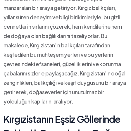
manzaraları bir ⁢araya getiriyor. Kırgız balıkçıları,
yıllar ​süren deneyim ve bilgi birikimleriyle, bu gizli
cennetlerin sırlarını çözerek, hem kendilerine hem
de ‌doğaya olan bağlılıklarını‍ tazeliyorlar. Bu
makalede, Kırgızistan’ın balıkçıları‍ tarafından
keşfedilen‍ bu ‍muhteşem yerleri ve bu yerlerin​
çevresindeki efsaneleri, güzelliklerini ve korunma
çabalarını sizlerle paylaşacağız. Kırgızistan’ın doğal
zenginlikleri, balıkçılığı ve keşif duygusunu bir araya
getirerek, doğaseverler için ​unutulmaz bir
yolculuğun‍ kapılarını aralıyor.
Kırgızistanın Eşsiz Göllerinde