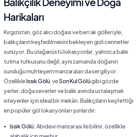
Balıkçılık Deneyimi ve Doğa
Harikaları
Kırgızistan, göz alıcı doğası ‍ve berrak gölleriyle,
balıkçıların keşfedilmesini bekleyen gizli cennetler⁤
sunuyor. Bu⁢ olağanüstü lokasyonlar, yalnızca balık
tutma tutkusunu ‌değil, aynı zamanda doğanın
sunduğu ⁤muhteşem manzaraları da‍ sergiliyor.
Özellikle
Issık Gölü
‍ ve
Son Kul Gölü
gibi gözde‌
yerler, ​doğa severler ve balık avında​ ustalaşmak
⁢isteyenler için ideal bir mekân. Balıkçıların​ keşfettiği
en⁣ popüler göl lokasyonları şunlardır:
Issık Gölü:
Abidevi manzarası ile bilinir, özellikle
alabalık ⁤için ⁤meşhur.