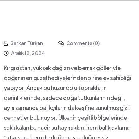
Serkan Türkan
Comments (0)
Aralık 12, 2024
Kırgızistan, yüksek dağları ‍ve berrak ​gölleriyle
doğanın en⁢ güzel hediyelerinden birine ev sahipliği
yapıyor. Ancak bu huzur ⁢dolu toprakların
derinliklerinde, sadece doğa tutkunlarının değil,
aynı zamanda‌ balıkçıların da keşfine sunulmuş gizli
cennetler bulunuyor. ⁤Ülkenin ⁢çeşitli bölgelerinde
saklı kalan bu nadir ⁣su ⁢kaynakları, hem​ balık avlama
tutkusunu hem de doğanın sunduğu eşsiz