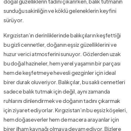
⁢doğal güzelliklerin tadını çıkarırken, balık tutmanın
sunduğu ‌sakinliğin ve köklü geleneklerin‌ keyfini
sürüyor.
Kırgızistan’ın derinliklerinde balıkçıların keşfettiği
‍bu gizli cennetler, doğanın⁤ eşsiz güzelliklerini ve
⁤huzur verici ⁢atmosferini ⁢sunuyor. Gözlerden uzak
bu doğal hazineler,‍ hem yerel yaşamın bir parçası
hem de keşfetmeye ​hevesli gezginler için ideal‌
birer durak oluveriyor. Balıkçılar, bu saklı ​cennetleri
sadece balık tutmak için değil, aynı zamanda
ruhlarını dinlendirmek ve doğanın tadını çıkarmak
için ziyaret​ ediyorlar. Kırgızistan’ın bu​ eşsiz köşeleri,
hem doğaseverler ​hem de macera arayanlar için
birer ‌ilham‍ kaynağı olmaya⁣ devam⁤ ediyor. Bizlere