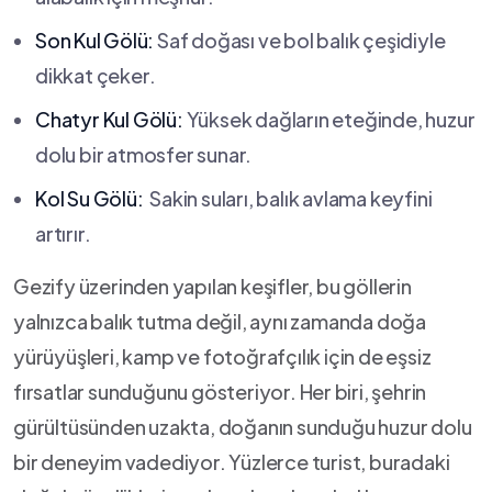
Son ⁣Kul Gölü:
Saf doğası ve bol balık çeşidiyle
dikkat çeker.
Chatyr Kul Gölü:
Yüksek dağların eteğinde, huzur
dolu bir atmosfer sunar.
Kol Su Gölü:
​ Sakin suları, balık avlama keyfini
artırır.
Gezify‍ üzerinden yapılan keşifler, bu göllerin ​
yalnızca balık tutma değil, aynı‌ zamanda doğa
yürüyüşleri, kamp ve fotoğrafçılık için de eşsiz
fırsatlar sunduğunu gösteriyor. Her ⁣biri, şehrin
gürültüsünden uzakta, doğanın sunduğu huzur dolu
bir ‍deneyim vadediyor. Yüzlerce turist, buradaki