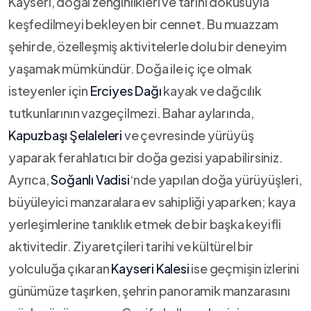
Kayseri, doğal zenginlikleri ve tarihi dokusuyla
keşfedilmeyi bekleyen bir cennet. ​Bu muazzam
şehirde, özelleşmiş‍ aktivitelerle dolu bir deneyim
yaşamak mümkündür. Doğa ⁤ile iç‌ içe olmak
isteyenler için
Erciyes Dağı
kayak ve ‌dağcılık
tutkunlarının vazgeçilmezi. Bahar⁣ aylarında,‌
Kapuzbaşı Şelaleleri
ve çevresinde yürüyüş
yaparak ferahlatıcı ⁢bir doğa gezisi yapabilirsiniz.
Ayrıca,
Soğanlı Vadisi
‘nde‍ yapılan doğa yürüyüşleri,
büyüleyici manzaralara ev sahipliği yaparken; kaya
yerleşimlerine tanıklık etmek​ de bir başka keyifli
aktivitedir. Ziyaretçileri⁤ tarihi ve⁤ kültürel ​bir
yolculuğa çıkaran
Kayseri Kalesi
ise geçmişin ⁤izlerini
günümüze taşırken,⁢ şehrin ​panoramik manzarasını