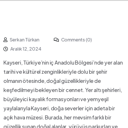
Serkan Türkan
Comments (0)
Aralık 12, 2024
Kayseri,⁢ Türkiye’nin iç Anadolu‍ Bölgesi’nde yer alan
⁤tarihi ve kültürel zenginlikleriyle dolu bir ⁣şehir‌
olmanın ​ötesinde, doğal güzellikleriyle de⁢
keşfedilmeyi‍ bekleyen bir cennet. Yer altı şehirleri,
‌büyüleyici kayalık⁣ formasyonları ve yemyeşil⁤
yaylalarıyla Kayseri,‌ doğa ​severler için⁣ adeta bir
‍açık ‌hava⁢ müzesi. ‍Burada, her mevsim farklı bir
güzellik sunan doğal⁣ alanlar,‍ yürüyüş‍ parkurları⁣ ve