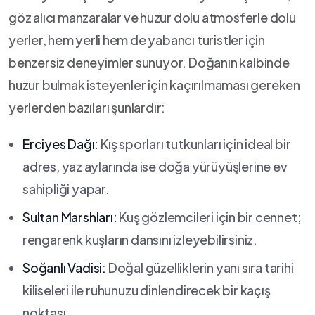
göz alıcı manzaralar ve⁣ huzur dolu atmosferle ‍dolu⁣
yerler,⁤ hem⁢ yerli ⁤hem de yabancı turistler için
benzersiz deneyimler sunuyor.​ Doğanın kalbinde⁢
huzur bulmak ​isteyenler için​ kaçırılmaması gereken
yerlerden ‍bazıları şunlardır:
Erciyes ⁤Dağı:
Kış sporları‌ tutkunları için ideal bir
adres, yaz⁣ aylarında ​ise doğa yürüyüşlerine⁤ ev
sahipliği‍ yapar.
Sultan Marshları:
​Kuş⁣ gözlemcileri için ⁣bir cennet;
⁢rengarenk kuşların dansını izleyebilirsiniz.
Soğanlı Vadisi:
Doğal güzelliklerin yanı sıra tarihi
kiliseleri ile ‌ruhunuzu ​dinlendirecek bir kaçış
noktası.