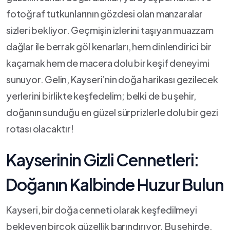
fotoğraf tutkunlarının gözdesi olan manzaralar
sizleri bekliyor. Geçmişin izlerini taşıyan ​muazzam
dağlar ile berrak ‍göl kenarları, ⁣hem​ dinlendirici⁤ bir
kaçamak hem⁣ de macera dolu ⁤bir‌ keşif deneyimi
sunuyor. ‍Gelin, Kayseri’nin doğa harikası gezilecek
yerlerini birlikte keşfedelim; belki de bu şehir,
doğanın ⁤sunduğu en güzel sürprizlerle dolu‌ bir gezi
rotası olacaktır!
Kayserinin⁢ Gizli Cennetleri:
⁣Doğanın Kalbinde Huzur⁤ Bulun
Kayseri, ⁣bir doğa ⁣cenneti​ olarak keşfedilmeyi
bekleyen⁤ birçok ​güzellik barındırıyor. Bu şehirde,