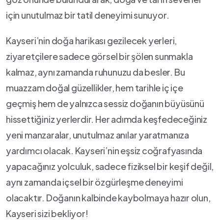
için unutulmaz bir ‍tatil deneyimi⁤ sunuyor.
Kayseri’nin doğa harikası ​gezilecek yerleri,​
ziyaretçilere ⁤sadece görsel bir⁣ şölen sunmakla
kalmaz, aynı zamanda ruhunuzu da besler. ​Bu
⁤muazzam‍ doğal güzellikler, hem tarihle iç ​içe ​
geçmiş hem de yalnızca sessiz doğanın büyüsünü
hissettiğiniz yerlerdir. Her adımda keşfedeceğiniz
yeni manzaralar, unutulmaz anılar yaratmanıza
yardımcı olacak. Kayseri’nin eşsiz ⁢coğrafyasında​
yapacağınız yolculuk, sadece fiziksel‍ bir keşif değil,
aynı‌ zamanda ​içsel bir özgürleşme deneyimi
olacaktır. Doğanın kalbinde ⁢kaybolmaya ‍hazır⁣ olun,
Kayseri sizi bekliyor!