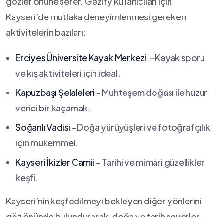
gözler önüne serer. Gezify kullanıcıları için
Kayseri’de ⁢mutlaka ⁢deneyimlenmesi gereken
aktivitelerin bazıları:
Erciyes ⁣Üniversite⁢ Kayak Merkezi
⁢ – Kayak‌ sporu
ve kış⁣ aktiviteleri için ideal.
Kapuzbaşı Şelaleleri
-⁤ Muhteşem‍ doğası ile huzur
verici⁣ bir kaçamak.
Soğanlı Vadisi
⁢- Doğa⁢ yürüyüşleri ve fotoğrafçılık
için mükemmel.
Kayseri İkizler Camii
– Tarihi​ ve⁣ mimari güzellikler
keşfi.
Kayseri’nin⁤ keşfedilmeyi bekleyen diğer yönlerini
göz önünde bulundurarak, doğa‍ ve tarih severler