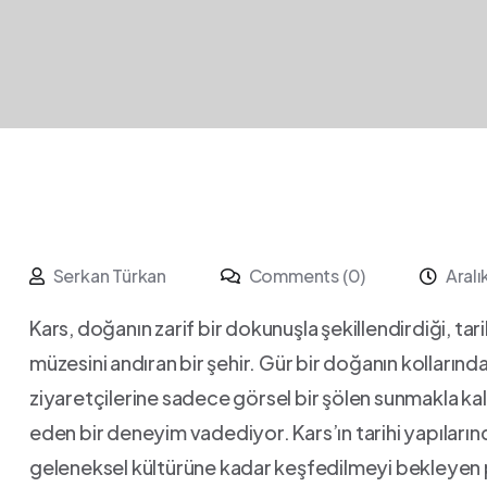
Serkan Türkan
Comments (0)
Aralı
Kars, doğanın zarif bir ‌dokunuşla‍ şekillendirdiği, tari
müzesini ⁤andıran bir ⁤şehir. Gür ‍bir doğanın kollarında, 
ziyaretçilerine sadece görsel bir şölen sunmakla kal
eden bir​ deneyim vadediyor. Kars’ın tarihi yapılarınd
geleneksel kültürüne kadar ⁢keşfedilmeyi bekleyen pe