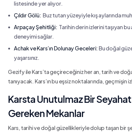
listesinde yer alıyor.
Çıldır Gölü:
‌ Buz tutan yüzeyiyle kış aylarında mu
Arpaçay Şehitliği:
‍ Tarihin derin izlerini taşıyan bu
deneyimi sağlar.
Achak ve‌ Kars’ın ‍Dolunay‍ Geceleri:
Bu doğal güzell
yaşarsınız.
Gezify ile Kars’ta‌ geçireceğiniz her​ an, tarih ve⁣ d
tanıyacak. ‍Kars’ın bu eşsiz‍ noktalarında, geçmişin iz
Karsta Unutulmaz⁢ Bir Seyahat İ
Gereken ⁤Mekanlar
Kars, tarihi ve​ doğal güzellikleriyle ⁣dolup taşan ‍bir