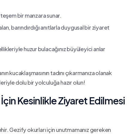
hteşem bir manzara‍ sunar.
 alan, barındırdığı anıtlarla ​duygusal ⁤bir ziyaret
ikleriyle huzur ⁤bulacağınız büyüleyici anlar ​
oğanın kucaklaşmasının ‍tadını çıkarmanıza olanak
leriyle dolu bir yolculuğa hazır olun!
çin Kesinlikle ‍Ziyaret Edilmesi
⁤ şehir. Gezify okurları ⁤için unutmamanız ‌gereken