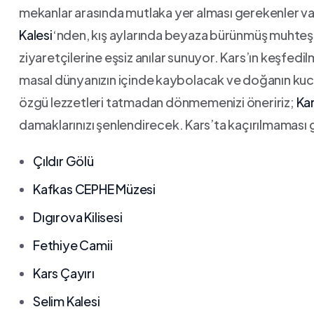
mekanlar arasında mutlaka yer alması gerekenler ⁣var. 
‌Kalesi
‘nden, kış aylarında beyaza⁢ bürünmüş muht
ziyaretçilerine eşsiz anılar sunuyor.​ Kars’ın keşfe
masal dünyanızın içinde⁤ kaybolacak ve doğanın kucak
özgü lezzetleri tatmadan​ dönmemenizi öneririz;
Kar
damaklarınızı‍ şenlendirecek. ⁤Kars’ta kaçırılmaması‌ 
Çıldır ‍Gölü
Kafkas CEPHE⁢ Müzesi
Dıgırova Kilisesi
Fethiye Camii
Kars Çayırı
Selim Kalesi