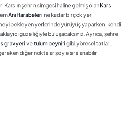
⁤Kars’ın şehrin simgesi ‌haline gelmiş⁣ olan‌
Kars
eşem
Ani⁤ Harabeleri
‘ne kadar birçok yer,
dilmeyi bekleyen yerlerinde yürüyüş‍ yaparken, kendi
layıcı güzelliğiyle buluşacaksınız. Ayrıca, ​şehre
s gravyeri
⁤ ve
tulum peyniri
gibi yöresel tatlar,
gereken diğer noktalar şöyle ⁤sıralanabilir: