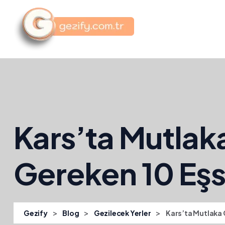
Kars’ta Mutlak
Gereken 10 Eşs
>
>
>
Gezify
Blog
Gezilecek Yerler
Kars’ta Mutlaka 