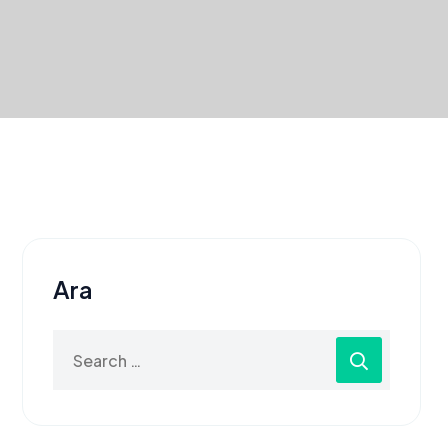
Ara
Search
for: