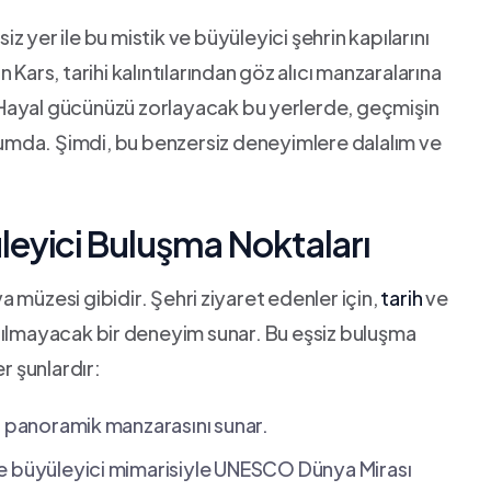
 yer‍ ile bu mistik ve büyüleyici şehrin kapılarını
Kars,​ tarihi kalıntılarından göz⁤ alıcı manzaralarına
Hayal gücünüzü zorlayacak bu⁤ yerlerde, geçmişin
urumda. Şimdi, bu benzersiz deneyimlere dalalım ve⁢
üleyici Buluşma Noktaları
va​ müzesi gibidir. Şehri⁢ ziyaret edenler için,
tarih
ve
ılmayacak bir⁣ deneyim sunar. Bu eşsiz buluşma ​
r şunlardır:
in panoramik⁣ manzarasını sunar.
ı ve büyüleyici⁤ mimarisiyle UNESCO Dünya Mirası