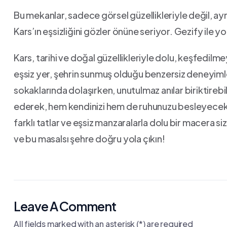
Bu mekanlar, sadece⁢ görsel ​güzellikleriyle ⁢değil,⁢ a
Kars’ın eşsizliğini gözler önüne seriyor. Gezify ile yol
Kars, tarihi ve doğal güzellikleriyle dolu, keşfedilm
eşsiz yer, şehrin sunmuş olduğu benzersiz⁢ deneyimle
sokaklarında dolaşırken, unutulmaz anılar biriktirebilir
‍ederek, ‌hem kendinizi hem‌ de​ ruhunuzu besleyecek 
farklı tatlar ve eşsiz manzaralarla dolu⁤ bir macera siz
ve bu ‌masalsı şehre​ doğru yola çıkın!
Leave A Comment
All fields marked with an asterisk (*) are required