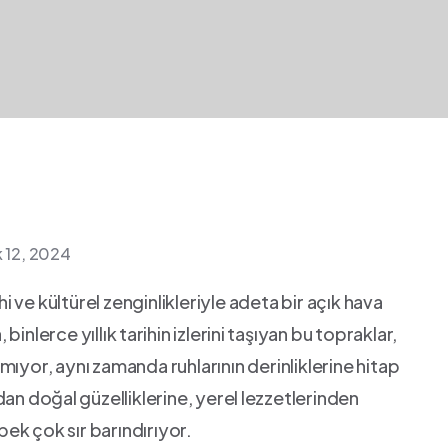
k 12, 2024
hi ve kültürel zenginlikleriyle adeta bir ‍açık hava
binlerce yıllık⁤ tarihin izlerini ⁢taşıyan bu ‍topraklar,
mıyor, aynı zamanda ruhlarının derinliklerine hitap
an doğal⁣ güzelliklerine, yerel⁣ lezzetlerinden
k‌ çok sır barındırıyor.