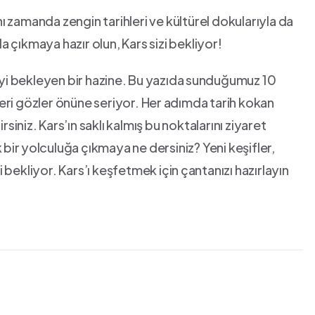
ynı zamanda zengin tarihleri ve kültürel dokularıyla da
a çıkmaya​ hazır olun, Kars sizi bekliyor!
eyi‌ bekleyen bir hazine. Bu ⁣yazıda ⁢sunduğumuz 10
ri gözler önüne seriyor.‌ Her ⁣adımda ‌tarih kokan
siniz.⁣ Kars’ın saklı kalmış bu noktalarını ziyaret
⁤bir ⁢yolculuğa çıkmaya ne dersiniz? Yeni keşifler,
i bekliyor. Kars’ı keşfetmek için ⁣çantanızı hazırlayın