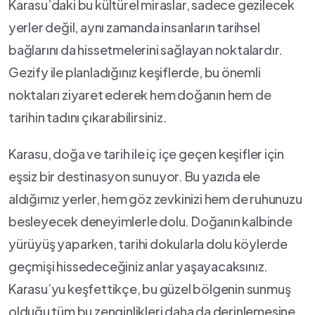
Karasu’daki ​bu kültürel miraslar, ‌sadece gezilecek
⁣yerler değil, aynı zamanda insanların tarihsel
bağlarını da hissetmelerini‍ sağlayan noktalardır.⁣
Gezify ile planladığınız keşiflerde, bu⁢ önemli
noktaları‌ ziyaret ederek hem doğanın hem de
tarihin tadını çıkarabilirsiniz.
Karasu, doğa ve⁢ tarih ⁣ile iç içe geçen keşifler⁣ için⁣
eşsiz bir destinasyon sunuyor.⁤ Bu​ yazıda ele⁣
aldığımız yerler,⁣ hem göz zevkinizi hem de ruhunuzu
besleyecek ‌deneyimlerle dolu. Doğanın kalbinde
yürüyüş yaparken, tarihi dokularla⁣ dolu⁤ köylerde
geçmişi‌ hissedeceğiniz anlar‍ yaşayacaksınız.
Karasu’yu keşfettikçe, ⁤bu güzel bölgenin‌ sunmuş
olduğu ⁤tüm bu zenginlikleri daha da derinlemesine