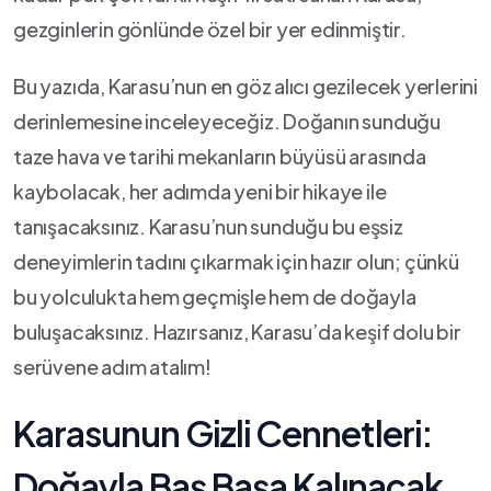
gezginlerin gönlünde ⁣özel bir yer edinmiştir.
Bu yazıda, Karasu’nun en göz ⁣alıcı gezilecek ‌yerlerini
derinlemesine inceleyeceğiz.⁣ Doğanın ​sunduğu ​
taze hava ve tarihi mekanların büyüsü arasında
kaybolacak, her adımda⁤ yeni bir hikaye ile
tanışacaksınız. Karasu’nun⁣ sunduğu ⁢bu⁢ eşsiz
deneyimlerin tadını çıkarmak için hazır olun; çünkü
bu yolculukta hem geçmişle ⁣hem de doğayla
buluşacaksınız.‌ Hazırsanız, Karasu’da keşif dolu‌ bir
serüvene adım atalım!
Karasunun Gizli Cennetleri:⁤
Doğayla Baş Başa Kalınacak