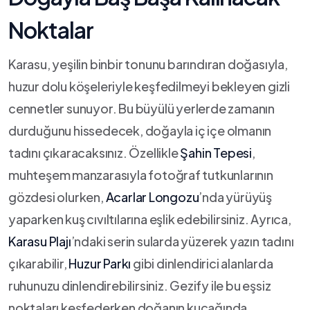
Noktalar
Karasu, yeşilin binbir ‍tonunu barındıran doğasıyla,
huzur dolu​ köşeleriyle‍ keşfedilmeyi bekleyen gizli
cennetler sunuyor.‍ Bu büyülü yerlerde zamanın
durduğunu hissedecek, doğayla iç içe olmanın ​
tadını çıkaracaksınız. Özellikle
Şahin Tepesi
,
muhteşem⁤ manzarasıyla fotoğraf ⁣tutkunlarının
gözdesi olurken,
Acarlar ⁣Longozu
’nda yürüyüş
yaparken ​kuş cıvıltılarına‌ eşlik⁣ edebilirsiniz.‌ Ayrıca,
Karasu Plajı
’ndaki serin sularda yüzerek yazın tadını
çıkarabilir,
Huzur Parkı
gibi dinlendirici‌ alanlarda
⁣ruhunuzu⁢ dinlendirebilirsiniz.⁢ Gezify ile bu eşsiz
noktaları keşfederken doğanın kucağında