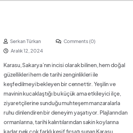
Serkan Türkan
Comments (0)
Aralık 12, 2024
Karasu, Sakarya’nın ‌incisi olarak bilinen, hem‌ doğal
güzellikleri hem de tarihi zenginlikleri ile
keşfedilmeyi bekleyen bir cennettir. Yeşilin ve
mavinin kucaklaştığı bu küçük ama ​etkileyici ilçe,
ziyaretçilerine sunduğu muhteşem manzaralarla
ruhu dinlendiren⁢ bir​ deneyim yaşatıyor. Plajlarından
ormanlarına, tarihi​ kalıntılarından sakin koylarına
kadar pek çok farklı keşif fırsatı sunan ‍Karasu,