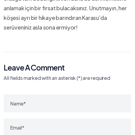
anlamak ‍için bir fırsat bulacaksınız. Unutmayın, ​her
köşesi ayrı bir‍ hikaye ​barındıran Karasu’da
serüveniniz asla sona ermiyor!
Leave A Comment
All fields marked with an asterisk (*) are required