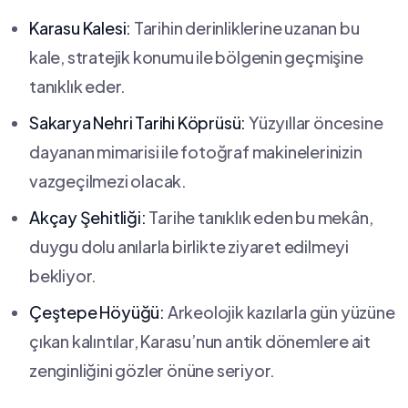
Karasu Kalesi:
⁤Tarihin derinliklerine uzanan bu
kale, stratejik konumu ile⁤ bölgenin ⁣geçmişine
tanıklık eder.
Sakarya Nehri Tarihi‌ Köprüsü:
Yüzyıllar öncesine
dayanan⁣ mimarisi ⁣ile fotoğraf makinelerinizin
‌vazgeçilmezi olacak.
Akçay ⁢Şehitliği:
Tarihe tanıklık eden bu mekân,
duygu ​dolu anılarla birlikte ziyaret edilmeyi
bekliyor.
Çeştepe Höyüğü:
Arkeolojik kazılarla‌ gün yüzüne
çıkan kalıntılar,⁣ Karasu’nun antik dönemlere⁣ ait
zenginliğini gözler önüne seriyor.