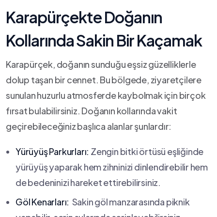
Karapürçekte‍ Doğanın
Kollarında⁢ Sakin ‌Bir Kaçamak
Karapürçek, doğanın sunduğu eşsiz güzelliklerle
dolup taşan bir​ cennet. ‌Bu⁤ bölgede, ziyaretçilere‍
sunulan huzurlu atmosferde‌ kaybolmak​ için birçok
fırsat⁣ bulabilirsiniz. Doğanın kollarında vakit
geçirebileceğiniz‌ başlıca alanlar​ şunlardır:
Yürüyüş ​Parkurları:
Zengin bitki‍ örtüsü eşliğinde
yürüyüş yaparak hem zihninizi dinlendirebilir ⁤hem
de bedeninizi⁢ hareket ‌ettirebilirsiniz.
Göl Kenarları:
⁣ Sakin ⁤göl manzarasında piknik