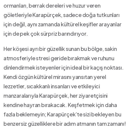
ormanları, berrak dereleri ve huzur veren
göletleriyle Karapürçek, sadece doğa tutkunları
için değil, aynı zamanda​ kültürel keşifler arayanlar
için de pek ​çok sürpriz barındırıyor.
Her⁢ köşesi ayrı ⁤bir güzellik sunan bu bölge, sakin
⁤atmosferiyle stresi geride bırakmak ve ruhunu
dinlendirmek isteyenler için ideal bir kaçış noktası.
⁣Kendi özgün kültürel mirasını yansıtan yerel
lezzetler, sıcakkanlı ‌insanları ve etkileyici
manzaralarıyla Karapürçek, her ziyaretçisini ​
kendine hayran bırakacak. Keşfetmek için daha
fazla beklemeyin; Karapürçek’te ⁤sizi bekleyen bu
benzersiz güzelliklere bir adım atmanın tam zamanı!