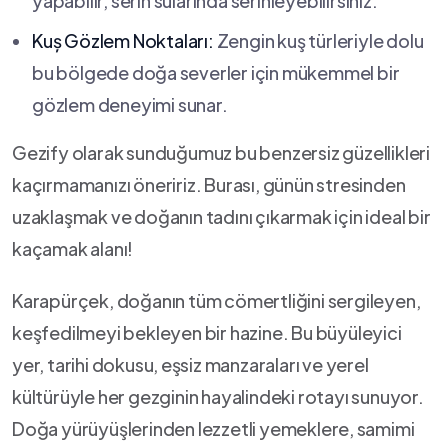
yapabilir, serin sularında serinleyebilirsiniz.
Kuș Gözlem Noktaları:
Zengin kuş türleriyle dolu
bu bölgede doğa⁣ severler için mükemmel bir
gözlem deneyimi sunar.
Gezify olarak sunduğumuz bu benzersiz güzellikleri
kaçırmamanızı öneririz. Burası, günün stresinden
‌uzaklaşmak ve doğanın tadını çıkarmak için ideal ‌bir
kaçamak alanı!
Karapürçek,​ doğanın tüm cömertliğini sergileyen,
keşfedilmeyi ​bekleyen bir hazine. Bu‍ büyüleyici
yer, ‍tarihi‍ dokusu, ⁤eşsiz manzaraları ve yerel​
kültürüyle her gezginin‍ hayalindeki rotayı sunuyor.
Doğa yürüyüşlerinden lezzetli yemeklere, ⁢samimi⁤