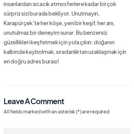
insanlardan sıcacık atmosferlere kadar birçok
sürpriz sizi burada bekliyor. Unutmayın,
Karapürçek’te her köşe, yeni bir keşif, her anı,
unutulmaz bir deneyim sunar.‍ Bu benzersiz‍
güzellikleri keşfetmek için yola ⁤çıkın; doğanın
kalbinde ‌kaybolmak, sıradanlıktan uzaklaşmak ‌için
⁤en doğru adres burası!
Leave A Comment
All fields marked with an asterisk (*) are required