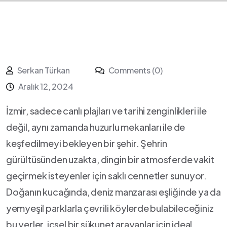
Serkan Türkan
Comments (0)
Aralık 12, 2024
İzmir, sadece⁣ canlı ​plajları ve tarihi‍ zenginlikleri ile
değil, aynı zamanda huzurlu mekanları ile de
keşfedilmeyi ⁣bekleyen bir şehir. Şehrin
gürültüsünden uzakta, dingin bir atmosferde vakit ​
geçirmek isteyenler ⁢için saklı cennetler sunuyor.
Doğanın kucağında, deniz manzarası eşliğinde ya da
⁢yemyeşil ⁤parklarla çevrili köylerde bulabileceğiniz
‌bu yerler, içsel bir sükunet arayanlar‍ için ideal