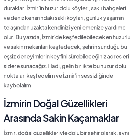
duraklar. ⁢İzmir’in​ huzur dolu⁣ köyleri, saklı bahçeleri
ve deniz kenarındaki saklı koyları, günlük yaşamın
telaşından uzakta kendinizi yenilemenize yardımcı
olur. Bu ‍yazıda, İzmir’de ⁢keşfedilebilecek⁢ en huzurlu
ve sakin mekanları keşfedecek, ​şehrin sunduğu bu
eşsiz deneyimlerin keyfini‍ sürebileceğiniz adresleri
sizlere sunacağız. Hadi,‍ gelin birlikte bu huzur dolu
noktaları keşfedelim ve İzmir’in sessizliğinde
kaybolalım.
İzmirin Doğal Güzellikleri
Arasında Sakin ‍Kaçamaklar
İzmir, doğal güzellikleriyle dolu bir şehir olarak, ⁢aynı