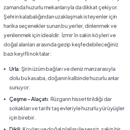
zamanda huzurlu ⁢mekanlarıyla da dikkat ​çekiyor.
Şehrin ⁢kalabalığından uzaklaşmak isteyenler için
harika seçenekler sunan bu yerler, dinlenmek ve
yenilenmek ⁣için idealdir. İzmir’in sakin köyleri ve
doğal alanları arasında gezip keşfedebileceğiniz
bazı keyifli noktalar:
Urla
:⁣ Şirin üzüm bağları ve deniz ⁢manzarasıyla
dolu bu kasaba, doğanın kalbinde ​huzurlu anlar ​
sunuyor.
Çeşme – Alaçatı
: Rüzgarın hissettirildiği dar
sokakları ve tarihi taş evleriyle ​huzurlu ⁣yürüyüşler
için birebir.
Dikili
: Koyları ve ‍doğal plajları ile sessiz, sakin bir