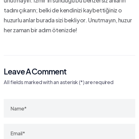
unutmayın. İzmir’in sunduğu bu benzersiz anların
tadını ⁣çıkarın; belki ‍de ​kendinizi kaybettiğiniz o
huzurlu anlar ​burada sizi ​bekliyor. Unutmayın, huzur
her ⁢zaman bir adım ötenizde!
Leave A Comment
All fields marked with an asterisk (*) are required