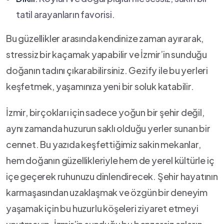
tatil arayanların favorisi.
Bu güzellikler arasında kendinize zaman ayırarak,
stressiz bir ‍kaçamak yapabilir ve İzmir’in sunduğu
doğanın tadını çıkarabilirsiniz. Gezify ile bu⁢ yerleri
keşfetmek, yaşamınıza yeni bir soluk katabilir.
İzmir, birçokları için sadece yoğun bir şehir değil,
aynı ‌zamanda huzurun saklı⁣ olduğu yerler sunan ‌bir
cennet.​ Bu yazıda keşfettiğimiz sakin ‍mekanlar,
hem doğanın güzellikleriyle hem de yerel ⁤kültürle iç
içe geçerek ruhunuzu dinlendirecek. Şehir hayatının
karmaşasından uzaklaşmak ve özgün bir deneyim
yaşamak için bu huzurlu köşeleri ziyaret etmeyi